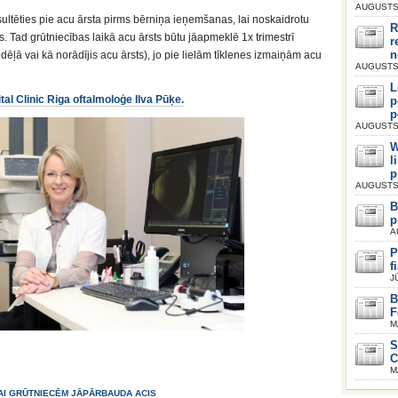
AUGUSTS 
ultēties pie acu ārsta pirms bērniņa ieņemšanas, lai noskaidrotu
R
s. Tad grūtniecības laikā acu ārsts būtu jāapmeklē 1x trimestrī
r
n
edēļā vai kā norādījis acu ārsts), jo pie lielām tīklenes izmaiņām acu
AUGUSTS 
L
tal Clinic Riga oftalmoloģe Ilva Pūķe.
p
p
AUGUSTS 
W
l
p
AUGUSTS 
B
p
A
P
f
J
B
F
M
S
C
M
AI GRŪTNIECĒM JĀPĀRBAUDA ACIS