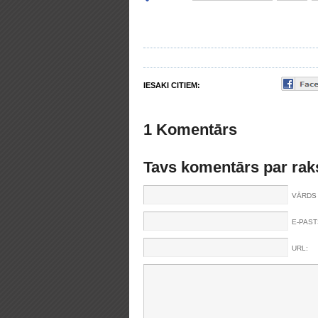
IESAKI CITIEM:
1 Komentārs
Tavs komentārs par rak
VĀRDS 
E-PAST
URL: