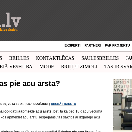
EKSPERTI
PARTNERI
PAR PROJEKTU
S
BRILLES
KONTAKTLĒCAS
SAULESBRILLES
JA
ĒJĀ VESELĪBA
MODE
BRIĻĻU ZĪMOLI
TAS IR SVAR
as pie acu ārsta?
S 30, 2014 12:21 | 657 SKATĪJUMI |
DRUKĀT RAKSTU
iņai obligāti jāapmeklē acu ārsts
, bet, tā kā pēc 18 gadu vecuma
ūkos apmeklēt acu ārstu, iespējams, tas sakritīs ar ikgadējo acu