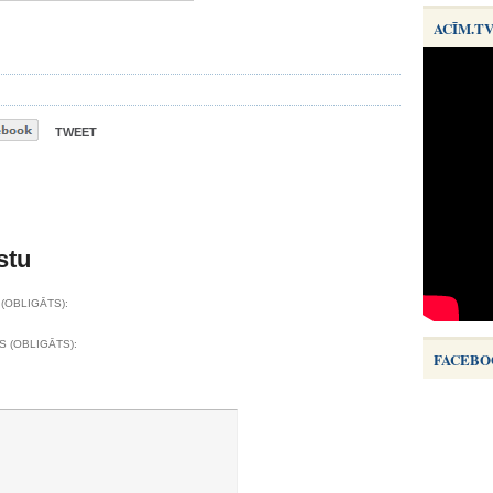
ACĪM.T
TWEET
stu
(OBLIGĀTS):
S (OBLIGĀTS):
FACEBO