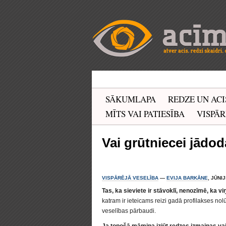
SĀKUMLAPA
REDZE UN ACI
MĪTS VAI PATIESĪBA
VISPĀR
Vai grūtniecei jādod
VISPĀRĒJĀ VESELĪBA
—
EVIJA BARKĀNE
, JŪNIJ
Tas, ka sieviete ir stāvoklī, nenozīmē, ka v
katram ir ieteicams reizi gadā profilakses nol
veselības pārbaudi.