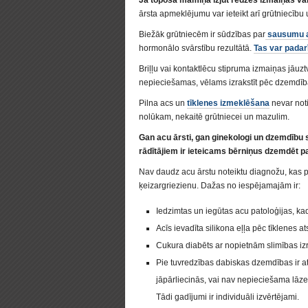
Ja topošā māmiņa izjūt redzes izmaiņas vai 
ārsta apmeklējumu var ieteikt arī grūtniecību 
Biežāk grūtniecēm ir sūdzības par
sausumu a
hormonālo svārstību rezultātā.
Tas var padar
Briļļu vai kontaktlēcu stipruma izmaiņas jāuzt
nepieciešamas, vēlams izrakstīt pēc dzemdīb
Pilna acs un
tīklenes izmeklēšana
nevar noti
nolūkam, nekaitē grūtniecei un mazulim.
Gan acu ārsti, gan ginekologi un dzemdību s
rādītājiem ir ieteicams bērniņus dzemdēt 
Nav daudz acu ārstu noteiktu diagnožu, kas p
ķeizargriezienu. Dažas no iespējamajām ir:
Iedzimtas un iegūtas acu patoloģijas, kad 
Acīs ievadīta silikona eļļa pēc tīklenes
Cukura diabēts ar nopietnām slimības iz
Pie tuvredzības dabiskas dzemdības ir at
jāpārliecinās, vai nav nepieciešama lāze
Tādi gadījumi ir individuāli izvērtējami.