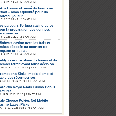
7, 2026 14:41 | 5 SKATĪJUMI
itzo Casino observé du bonus au
etrait – bilan équilibré pour un
ouveau joueur
7, 2026 09:44 | 2 SKATĪJUMI
es parcours Tortuga casino utiles
our la préparation des données
ersonnelles
6, 2026 19:20 | 2 SKATĪJUMI
inbeatz casino avec les frais et
imites décodés au moment de
réparer un retrait
6, 2026 18:31 | 4 SKATĪJUMI
etify casino analyse du bonus et du
remier retrait avant toute décision
UGUSTS 3, 2026 21:54 | 4 SKATĪJUMI
romotions Stake: mode d’emploi
iable des récompenses
ŪLIJS 30, 2026 21:26 | 10 SKATĪJUMI
est Win Royal Reels Casino Bonus
eatures
AIJS 5, 2026 20:16 | 7 SKATĪJUMI
afe Choose Pokies Net Mobile
asino Latest Picks
ARTS 21, 2026 08:52 | 6 SKATĪJUMI