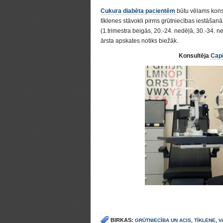
Cukura diabēta pacientēm
būtu vēlams kons
tīklenes stāvokli pirms grūtniecības iestāšanā
(1.trimestra beigās, 20.-24. nedēļā, 30.-34. n
ārsta apskates notiks biežāk.
Konsultēja
Capi
BIRKAS:
GRŪTNIECĪBA UN ACIS
,
TĪKLENE
,
V