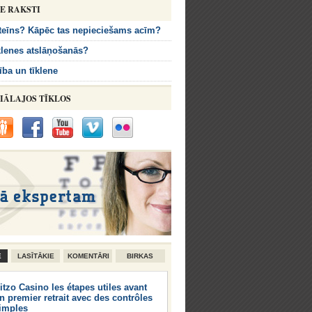
IE RAKSTI
uteīns? Kāpēc tas nepieciešams acīm?
īklenes atslāņošanās?
ība un tīklene
IĀLAJOS TĪKLOS
E
LASĪTĀKIE
KOMENTĀRI
BIRKAS
itzo Casino les étapes utiles avant
n premier retrait avec des contrôles
imples