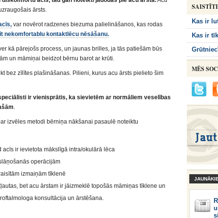
diskomfortu acīs, tad gan noteikti jādodas pie acu ārsta.
Acu
SAISTĪT
uzraugošais ārsts.
Kas ir l
cīs,
var novērot radzenes biezuma palielināšanos, kas rodas
īt nekomfortablu kontaktlēcu nēsāšanu.
Kas ir t
ver kā pārejošs process, un jaunas brilles, ja tās patiešām būs
Grūtniec
ām un māmiņai beidzot bērnu barot ar krūti.
MĒS SOC
kt bez zīlītes plašināšanas. Pilieni, kurus acu ārsts pielieto šim
peciālisti ir vienisprātis, ka sievietēm ar normāliem veselības
pašām
.
ar izvēles metodi bērniņa nākšanai pasaulē noteiktu
acīs ir ievietota mākslīgā intra/okulārā lēca
 atslāņošanās operācijām
raisītām izmaiņām tīklenē
JAUNĀKI
ļautas, bet acu ārstam ir jāizmeklē topošās māmiņas tīklene un
roftalmologa konsultācija un ārstēšana.
R
u
s