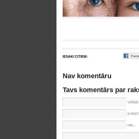
IESAKI CITIEM:
Nav komentāru
Tavs komentārs par rak
VĀRDS 
E-PAST
URL: