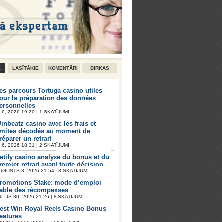
E
LASĪTĀKIE
KOMENTĀRI
BIRKAS
es parcours Tortuga casino utiles
our la préparation des données
ersonnelles
6, 2026 19:20 | 1 SKATĪJUMI
inbeatz casino avec les frais et
imites décodés au moment de
réparer un retrait
6, 2026 18:31 | 2 SKATĪJUMI
etify casino analyse du bonus et du
remier retrait avant toute décision
UGUSTS 3, 2026 21:54 | 3 SKATĪJUMI
romotions Stake: mode d’emploi
iable des récompenses
ŪLIJS 30, 2026 21:26 | 8 SKATĪJUMI
est Win Royal Reels Casino Bonus
eatures