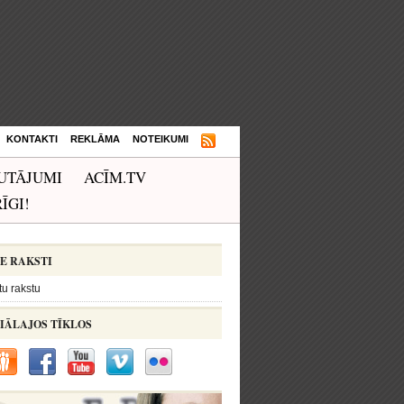
KONTAKTI
REKLĀMA
NOTEIKUMI
UTĀJUMI
ACĪM.TV
ĪGI!
IE RAKSTI
tu rakstu
IĀLAJOS TĪKLOS