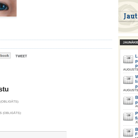
JAUNĀKI
L
TWEET
p
p
AUGUSTS 
W
l
p
stu
AUGUSTS 
B
(OBLIGĀTS):
p
A
S (OBLIGĀTS):
P
f
J
B
F