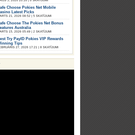
AIJS 5, 2026 20:16 | 6 SKATĪJUMI
afe Choose Pokies Net Mobile
asino Latest Picks
ARTS 21, 2026 08:52 | 5 SKATĪJUMI
afe Choose The Pokies Net Bonus
eatures Australia
ARTS 15, 2026 05:49 | 2 SKATĪJUMI
est Try PayID Pokies VIP Rewards
inning Tips
EBRUĀRIS 27, 2026 17:21 | 8 SKATĪJUMI
V