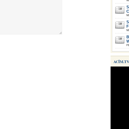
M
S
C
M
S
F
M
B
W
F
ACĪM.T