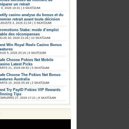
réparer un retrait
6, 2026 18:31 | 3 SKATĪJUMI
etify casino analyse du bonus et du
remier retrait avant toute décision
UGUSTS 3, 2026 21:54 | 3 SKATĪJUMI
romotions Stake: mode d’emploi
iable des récompenses
ŪLIJS 30, 2026 21:26 | 10 SKATĪJUMI
est Win Royal Reels Casino Bonus
eatures
AIJS 5, 2026 20:16 | 6 SKATĪJUMI
afe Choose Pokies Net Mobile
asino Latest Picks
ARTS 21, 2026 08:52 | 5 SKATĪJUMI
afe Choose The Pokies Net Bonus
eatures Australia
ARTS 15, 2026 05:49 | 2 SKATĪJUMI
est Try PayID Pokies VIP Rewards
inning Tips
EBRUĀRIS 27, 2026 17:21 | 8 SKATĪJUMI
V