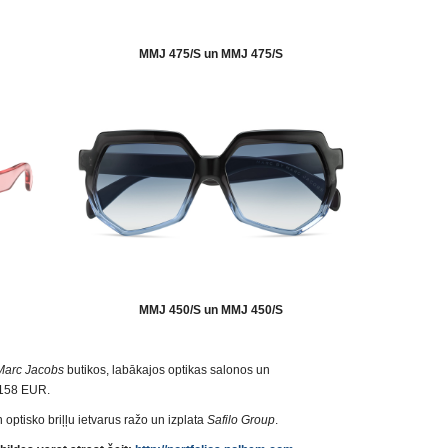
MMJ 475/S un MMJ 475/S
MMJ 450/S un MMJ 450/S
Marc Jacobs
butikos, labākajos optikas salonos un
r 158 EUR.
 optisko briļļu ietvarus ražo un izplata
Safilo Group
.