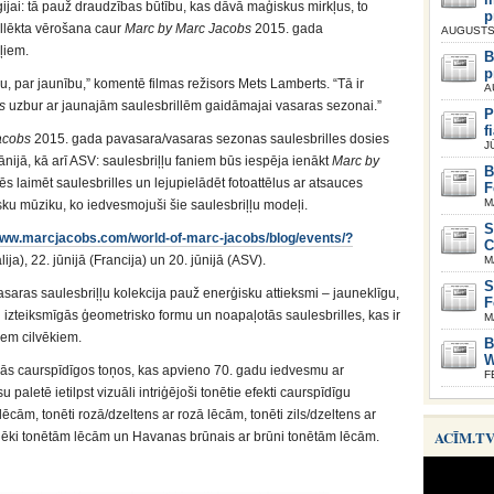
ģijai: tā pauž draudzības būtību, kas dāvā maģiskus mirkļus, to
p
llēkta vērošana caur
Marc by Marc Jacobs
2015. gada
AUGUSTS 
ļiem.
B
p
u, par jaunību,” komentē filmas režisors Mets Lamberts. “Tā ir
A
s
uzbur ar jaunajām saulesbrillēm gaidāmajai vasaras sezonai.”
P
f
acobs
2015. gada pavasara/vasaras sezonas saulesbrilles dosies
J
Spānijā, kā arī ASV: saulesbriļļu faniem būs iespēja ienākt
Marc by
B
ēs laimēt saulesbrilles un lejupielādēt fotoattēlus ar atsauces
F
M
lisku mūziku, ko iedvesmojuši šie saulesbriļļu modeļi.
S
/www.marcjacobs.com/world-of-marc-jacobs/blog/events/?
C
lija), 22. jūnijā (Francija) un 20. jūnijā (ASV).
M
S
aras saulesbriļļu kolekcija pauž enerģisku attieksmi – jauneklīgu,
F
n izteiksmīgās ģeometrisko formu un noapaļotās saulesbrilles, kas ir
M
em cilvēkiem.
B
W
mās caurspīdīgos toņos, kas apvieno 70. gadu iedvesmu ar
F
aletē ietilpst vizuāli intriģējoši tonētie efekti caurspīdīgu
 lēcām, tonēti rozā/dzeltens ar rozā lēcām, tonēti zils/dzeltens ar
ACĪM.T
pelēki tonētām lēcām un Havanas brūnais ar brūni tonētām lēcām.