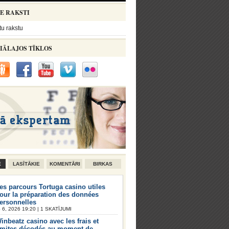
IE RAKSTI
tu rakstu
IĀLAJOS TĪKLOS
E
LASĪTĀKIE
KOMENTĀRI
BIRKAS
es parcours Tortuga casino utiles
our la préparation des données
ersonnelles
6, 2026 19:20 | 1 SKATĪJUMI
inbeatz casino avec les frais et
imites décodés au moment de