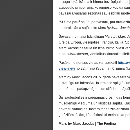
draugu lokā. Īsfilma ir himna bezrūpīgai ener
atspoguļo simbolisms, ko iemieso kopīga sau
pavasara/vasaras sezonas saulesbriļļu mode
“Šī filma pauž sajūtu par vasaru, par draudzīb
neaprakstāma sajūta, ko
Marc by Marc Jacob
Šovasar no maija līdz jūlijam
Marc by Marc J
tūrē pa Eiropu, viesojoties Francijā, Itālijā, 
Marc Jacobs
pasaulē un izbaudīt to. Viesi var
birku
#Marcthesun
, vienlaikus klausoties lie
Pasākumu norises vietas var apskatīt
http:/
view=new
no 22. maija (Spānija), 6. jūnijā (Itā
Marc by Marc Jacobs
2015. gada pavasara/vas
aizrautīgu un intensīvu, to iemieso spilgtās u
piemērotas pašapzinīgiem un citādi domājoši
Šīs saulesbrilles ir pieejamas drosmīgās for
mūsdienīgu viegluma un kustības sajūtu. Krāsu p
nokrāsu variācijās, tostarp tonēti zils ar zilām
gaišzilām lēcām, kā arī klasiski melnais ar 
Marc by Marc Jacobs | The Feeling