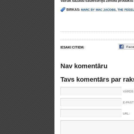
Vairāk dažādu saulesbriļļu zīmolu produktu 
BIRKAS:
MARC BY MAC JACOBS
,
THE FEEE
IESAKI CITIEM:
Nav komentāru
Tavs komentārs par rak
VĀRDS 
E-PAST
URL: