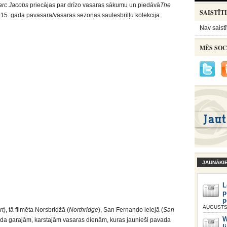
arc Jacobs
priecājas par drīzo vasaras sākumu un piedāvā
The
SAISTĪT
2015. gada pavasara/vasaras sezonas saulesbriļļu kolekcija.
Nav saistī
MĒS SOC
JAUNĀKI
L
p
p
AUGUSTS 
rt
), tā filmēta Norsbridžā (
Northridge
), San Fernando ielejā (
San
W
oda garajām, karstajām vasaras dienām, kuras jaunieši pavada
l