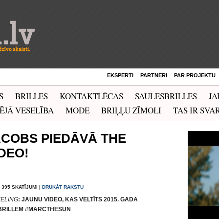
EKSPERTI
PARTNERI
PAR PROJEKTU
S
BRILLES
KONTAKTLĒCAS
SAULESBRILLES
JA
ĒJĀ VESELĪBA
MODE
BRIĻĻU ZĪMOLI
TAS IR SVAR
COBS PIEDĀVĀ THE
DEO!
| 395 SKATĪJUMI |
DRUKĀT RAKSTU
EELING
: JAUNU VIDEO, KAS VELTĪTS 2015. GADA
BRILLĒM
#MARCTHESUN