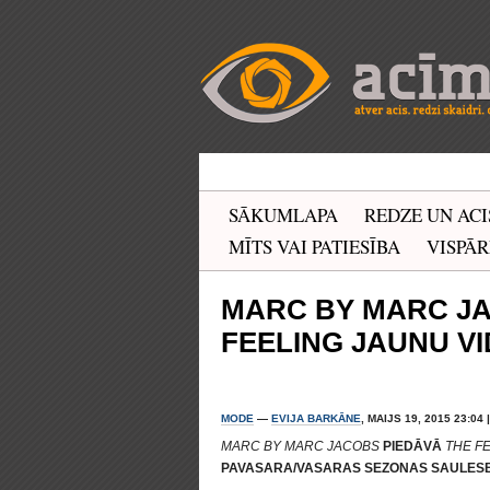
SĀKUMLAPA
REDZE UN ACI
MĪTS VAI PATIESĪBA
VISPĀR
MARC BY MARC JA
FEELING JAUNU VI
MODE
—
EVIJA BARKĀNE
, MAIJS 19, 2015 23:04 
MARC BY MARC JACOBS
PIEDĀVĀ
THE F
PAVASARA/VASARAS SEZONAS SAULES