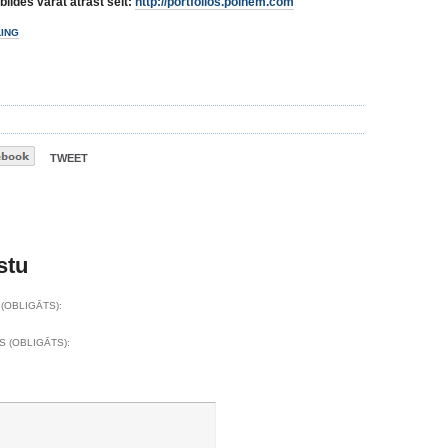
bildes varat atrast šeit:
http://portfolios.polhem.com
LING
TWEET
stu
(OBLIGĀTS):
S (OBLIGĀTS):