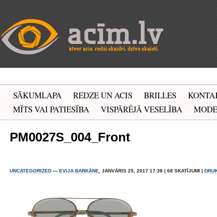
SĀKUMLAPA
REDZE UN ACIS
BRILLES
KONTA
MĪTS VAI PATIESĪBA
VISPĀRĒJĀ VESELĪBA
MOD
PM0027S_004_Front
UNCATEGORIZED
—
EVIJA BARKĀNE
, JANVĀRIS 25, 2017 17:38 | 68 SKATĪJUMI |
DRU