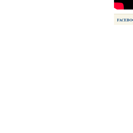
FACEBO