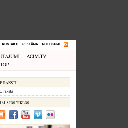
KONTAKTI
REKLĀMA
NOTEIKUMI
UTĀJUMI
ACĪM.TV
ĪGI!
IE RAKSTI
tu rakstu
IĀLAJOS TĪKLOS