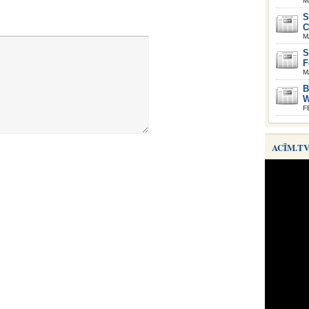
M
S
C
M
S
F
M
B
W
F
ACĪM.T