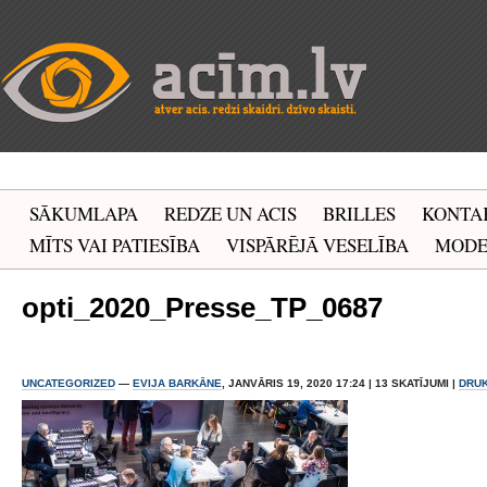
SĀKUMLAPA
REDZE UN ACIS
BRILLES
KONTA
MĪTS VAI PATIESĪBA
VISPĀRĒJĀ VESELĪBA
MOD
opti_2020_Presse_TP_0687
UNCATEGORIZED
—
EVIJA BARKĀNE
, JANVĀRIS 19, 2020 17:24 | 13 SKATĪJUMI |
DRU