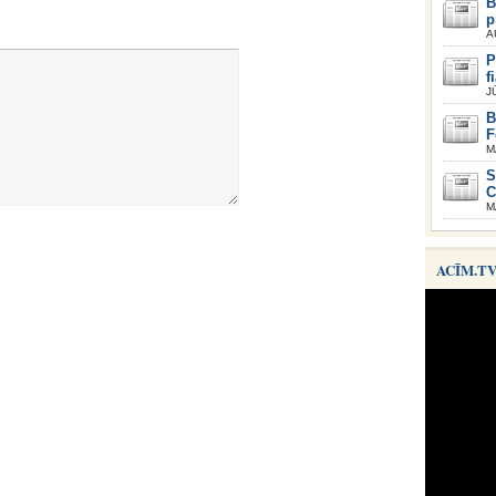
B
p
A
P
f
J
B
F
M
S
C
M
ACĪM.T