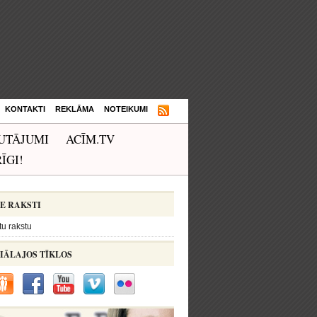
KONTAKTI
REKLĀMA
NOTEIKUMI
UTĀJUMI
ACĪM.TV
ĪGI!
IE RAKSTI
tu rakstu
IĀLAJOS TĪKLOS