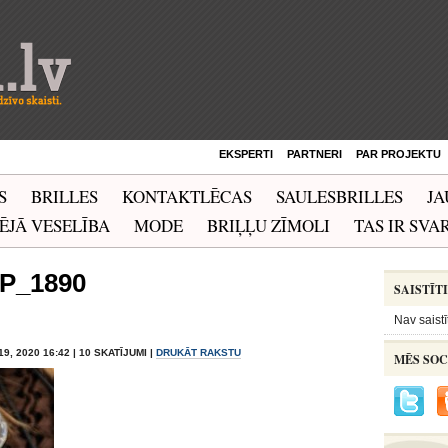
EKSPERTI
PARTNERI
PAR PROJEKTU
S
BRILLES
KONTAKTLĒCAS
SAULESBRILLES
JA
ĒJĀ VESELĪBA
MODE
BRIĻĻU ZĪMOLI
TAS IR SVAR
TP_1890
SAISTĪT
Nav saistī
19, 2020 16:42 | 10 SKATĪJUMI |
DRUKĀT RAKSTU
MĒS SOC