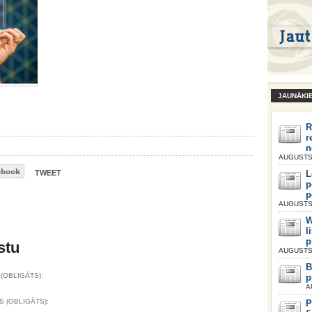
JAUNĀKI
R
r
n
AUGUSTS 
TWEET
L
p
p
AUGUSTS 
W
l
p
stu
AUGUSTS 
B
(OBLIGĀTS):
p
A
S (OBLIGĀTS):
P