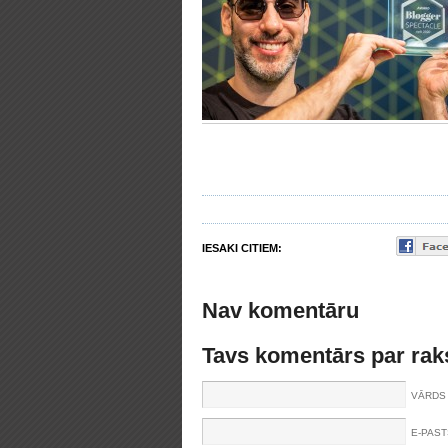
IESAKI CITIEM:
Nav komentāru
Tavs komentārs par rak
VĀRDS 
E-PAST