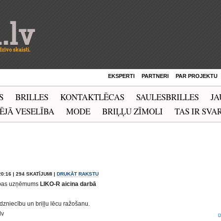
EKSPERTI
PARTNERI
PAR PROJEKTU
S
BRILLES
KONTAKTLĒCAS
SAULESBRILLES
JA
ĒJĀ VESELĪBA
MODE
BRIĻĻU ZĪMOLI
TAS IR SVAR
20:16 | 294 SKATĪJUMI |
DRUKĀT RAKSTU
cības uzņēmums
LIKO-R aicina darbā
dzniecību un briļļu lēcu ražošanu.
lv