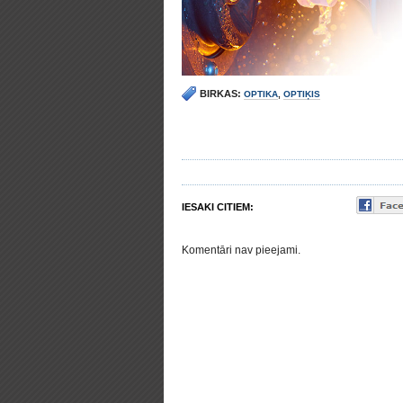
BIRKAS:
OPTIKA
,
OPTIĶIS
IESAKI CITIEM:
Komentāri nav pieejami.