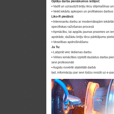
Optiķa darba pienākumos ietilpst:
• Vadīt un uzraudzīt briļļu lēcu slīpmašīnas un
• Veikt iekārtu apkopes un profilakses darbus
Liko-R piedāvā:
• Interesantu darbu ar modernākajām iekārt
specifiskas ražošanas procesā
• Apmācību, lai apgūtu jaunas prasmes un iem
apstrāde, dažādu briļļu lēcu pārklājumu pieli
• Veselības apdrošināšanu
Ja Tu:
• Labprāt veic ikdienas darbu
• Vēlies iemācīties izpildīt dazādus darba pie
sevi profesionāli
• Augstu novērtē stabilitāti darbā
tad, informāciju par sevi lūdzu nosūti uz e-pas