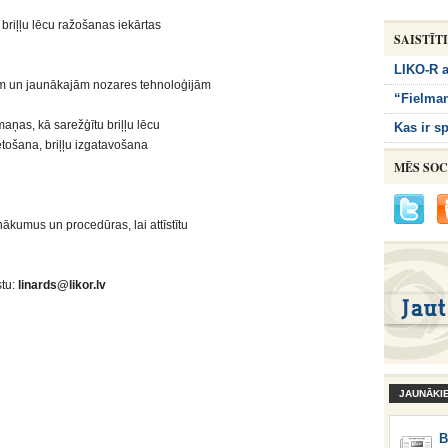
 briļļu lēcu ražošanas iekārtas
SAISTĪT
LIKO-R a
ām un jaunākajām nozares tehnoloģijām
“Fielman
aņas, kā sarežģītu briļļu lēcu
Kas ir sp
etošana, briļļu izgatavošana
MĒS SOC
nākumus un procedūras, lai attīstītu
tu:
linards@likor.lv
JAUNĀKI
B