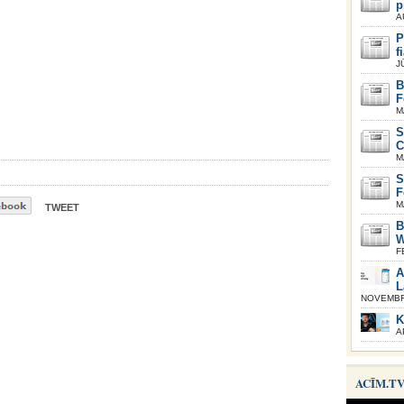
p
A
P
f
J
B
F
M
S
C
M
S
F
M
TWEET
B
W
F
A
L
NOVEMBRI
K
A
ACĪM.T