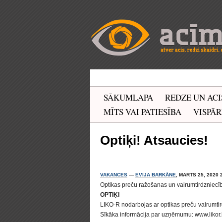
SĀKUMLAPA
REDZE UN ACI
MĪTS VAI PATIESĪBA
VISPĀR
Optiķi! Atsaucies!
VAKANCES
—
EVIJA BARKĀNE
, MARTS 25, 2020 
Optikas preču ražošanas un vairumtirdznie
OPTIĶI
LIKO-R nodarbojas ar optikas preču vairumtir
Sīkāka informācija par uzņēmumu: www.likor.