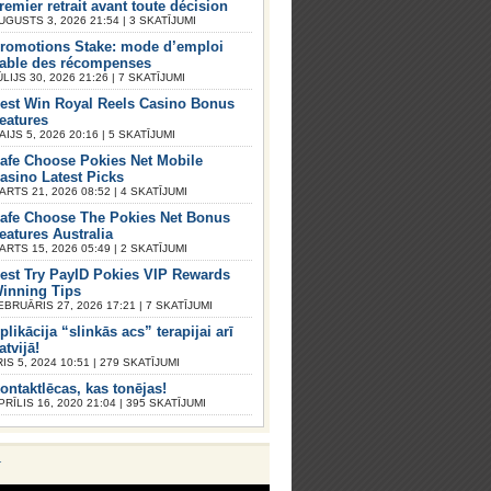
remier retrait avant toute décision
UGUSTS 3, 2026 21:54 | 3 SKATĪJUMI
romotions Stake: mode d’emploi
iable des récompenses
ŪLIJS 30, 2026 21:26 | 7 SKATĪJUMI
est Win Royal Reels Casino Bonus
eatures
AIJS 5, 2026 20:16 | 5 SKATĪJUMI
afe Choose Pokies Net Mobile
asino Latest Picks
ARTS 21, 2026 08:52 | 4 SKATĪJUMI
afe Choose The Pokies Net Bonus
eatures Australia
ARTS 15, 2026 05:49 | 2 SKATĪJUMI
est Try PayID Pokies VIP Rewards
inning Tips
EBRUĀRIS 27, 2026 17:21 | 7 SKATĪJUMI
plikācija “slinkās acs” terapijai arī
atvijā!
S 5, 2024 10:51 | 279 SKATĪJUMI
ontaktlēcas, kas tonējas!
PRĪLIS 16, 2020 21:04 | 395 SKATĪJUMI
V