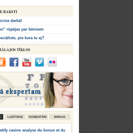
IE RAKSTI
icina darbā!
n” rūpējas par bērniem
eciālists, pie kura tu ej?
IĀLAJOS TĪKLOS
E
LASĪTĀKIE
KOMENTĀRI
BIRKAS
etify casino analyse du bonus et du