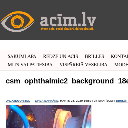
SĀKUMLAPA
REDZE UN ACIS
BRILLES
KONTA
MĪTS VAI PATIESĪBA
VISPĀRĒJĀ VESELĪBA
MOD
csm_ophthalmic2_background_18
UNCATEGORIZED
—
EVIJA BARKĀNE
, MARTS 25, 2020 19:56 | 34 SKATĪJUMI |
DRUKĀT