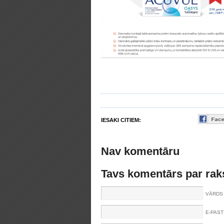
IESAKI CITIEM:
Nav komentāru
Tavs komentārs par rak
VĀRDS 
E-PAST