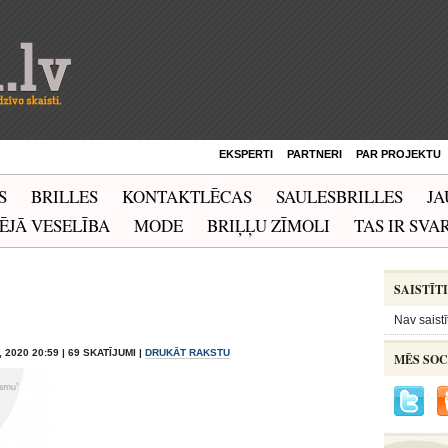
EKSPERTI
PARTNERI
PAR PROJEKTU
S
BRILLES
KONTAKTLĒCAS
SAULESBRILLES
JA
ĒJĀ VESELĪBA
MODE
BRIĻĻU ZĪMOLI
TAS IR SVAR
SAISTĪT
Nav saistī
, 2020 20:59 | 69 SKATĪJUMI |
DRUKĀT RAKSTU
MĒS SOC