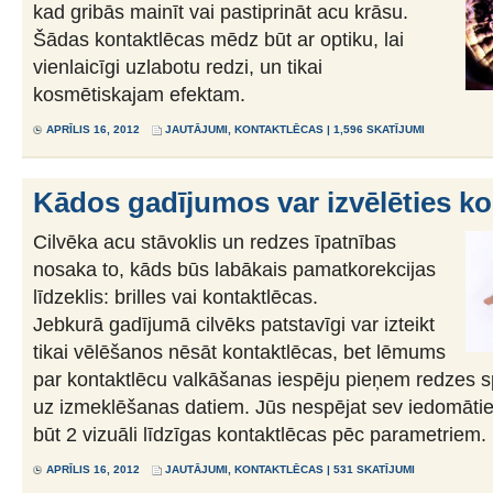
kad gribās mainīt vai pastiprināt acu krāsu.
Šādas kontaktlēcas mēdz būt ar optiku, lai
vienlaicīgi uzlabotu redzi, un tikai
kosmētiskajam efektam.
APRĪLIS 16, 2012
JAUTĀJUMI
,
KONTAKTLĒCAS
| 1,596 SKATĪJUMI
Kādos gadījumos var izvēlēties k
Cilvēka acu stāvoklis un redzes īpatnības
nosaka to, kāds būs labākais pamatkorekcijas
līdzeklis: brilles vai kontaktlēcas.
Jebkurā gadījumā cilvēks patstavīgi var izteikt
tikai vēlēšanos nēsāt kontaktlēcas, bet lēmums
par kontaktlēcu valkāšanas iespēju pieņem redzes sp
uz izmeklēšanas datiem. Jūs nespējat sev iedomāties
būt 2 vizuāli līdzīgas kontaktlēcas pēc parametriem.
APRĪLIS 16, 2012
JAUTĀJUMI
,
KONTAKTLĒCAS
| 531 SKATĪJUMI