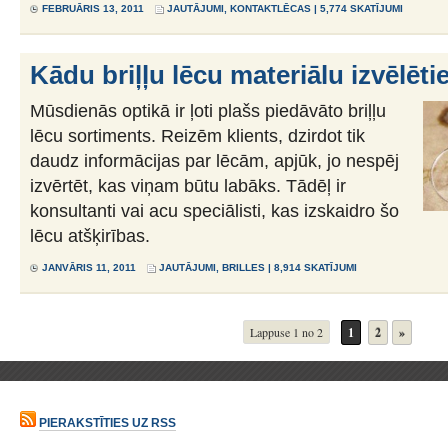
FEBRUĀRIS 13, 2011
JAUTĀJUMI
,
KONTAKTLĒCAS
| 5,774 SKATĪJUMI
Kādu briļļu lēcu materiālu izvēlēti
Mūsdienās optikā ir ļoti plašs piedāvāto briļļu
lēcu sortiments. Reizēm klients, dzirdot tik
daudz informācijas par lēcām, apjūk, jo nespēj
izvērtēt, kas viņam būtu labāks. Tādēļ ir
konsultanti vai acu speciālisti, kas izskaidro šo
lēcu atšķirības.
JANVĀRIS 11, 2011
JAUTĀJUMI
,
BRILLES
| 8,914 SKATĪJUMI
Lappuse 1 no 2
1
2
»
PIERAKSTĪTIES UZ RSS