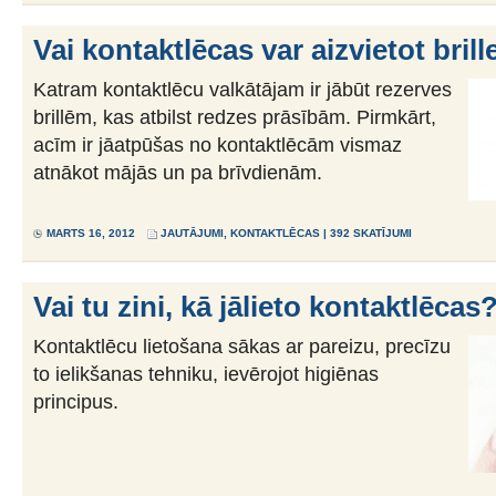
Vai kontaktlēcas var aizvietot brill
Katram kontaktlēcu valkātājam ir jābūt rezerves
brillēm, kas atbilst redzes prāsībām. Pirmkārt,
acīm ir jāatpūšas no kontaktlēcām vismaz
atnākot mājās un pa brīvdienām.
MARTS 16, 2012
JAUTĀJUMI
,
KONTAKTLĒCAS
| 392 SKATĪJUMI
Vai tu zini, kā jālieto kontaktlēcas
Kontaktlēcu lietošana sākas ar pareizu, precīzu
to ielikšanas tehniku, ievērojot higiēnas
principus.