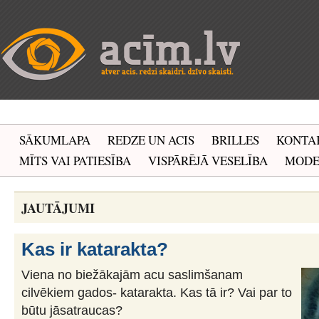
SĀKUMLAPA
REDZE UN ACIS
BRILLES
KONTA
MĪTS VAI PATIESĪBA
VISPĀRĒJĀ VESELĪBA
MOD
JAUTĀJUMI
Kas ir katarakta?
Viena no biežākajām acu saslimšanam
cilvēkiem gados- katarakta. Kas tā ir? Vai par to
būtu jāsatraucas?