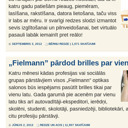
katru gadu patiešām pieaug, piemēram,
lasīšana, rakstīšana, datora lietošana, taču viss
ir labs ar mēru. Ir svarīgi redzes slodzi izmantot
sevis izglītošanai un pilnveidošanai, bet virtuālo
pasauli labāk iemainīt pret reālo!
SEPTEMBRIS 3, 2012
BĒRNU REDZE
| 1,071 SKATĪJUMI
„Fielmann” pārdod brilles par vien
Katru mēnesi kādas profesijas vai sociālās
grupas pārstāvjiem visos „Fielmann” optikas
salonos būs iespējams pasūtīt brilles tikai par
vienu latu. Gada garumā pie acenēm par vienu
latu tiks arī autovadītāji-ekspeditori, ierēdņi,
skolēni, studenti, skolotāji, pasniedzēji, bibliotekāri, 
citu profesiju pārstāvji.
JŪNIJS 2, 2012
REDZE UN ACIS
| 11,907 SKATĪJUMI