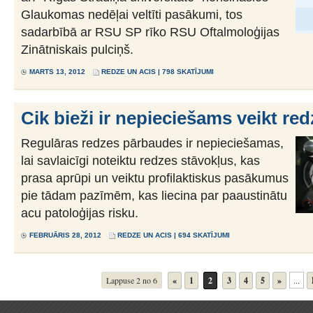
Glaukomas nedēļai veltīti pasākumi, tos
sadarbībā ar RSU SP rīko RSU Oftalmoloģijas
Zinātniskais pulciņš.
MARTS 13, 2012
REDZE UN ACIS
| 798 SKATĪJUMI
Cik bieži ir nepieciešams veikt re
Regulāras redzes pārbaudes ir nepieciešamas,
lai savlaicīgi noteiktu redzes stāvokļus, kas
prasa aprūpi un veiktu profilaktiskus pasākumus
pie tādam pazīmēm, kas liecina par paaustinātu
acu patoloģijas risku.
FEBRUĀRIS 28, 2012
REDZE UN ACIS
| 694 SKATĪJUMI
Lappuse 2 no 6
«
1
2
3
4
5
»
...