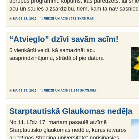
aprūpes programmu kopums, kas paredzēts, lai snieg
acu un saules aizsardzību, tiem, kam tā nav sasnie
MAIJS 18, 2012
REDZE UN ACIS
| 572 SKATĪJUMI
“Atvieglo” dzīvi savām acīm!
5 vienkārši veidi, kā samazināt acu
sasprindzinājumu, strādājot pie datora
MAIJS 15, 2012
REDZE UN ACIS
| 1,144 SKATĪJUMI
Starptautiskā Glaukomas nedēļa
No 11. Līdz 17. martam pasaulē atzīmē
Starptautisko glaukomas nedēļu, kuras ietvaros
arī “Rīgas Stradiņa universitātē” norisināsies