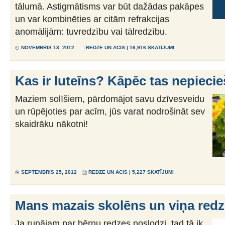
tālumā. Astigmātisms var būt dažādas pakāpes
un var kombinēties ar citām refrakcijas
anomālijām: tuvredzību vai tālredzību.
NOVEMBRIS 13, 2012
REDZE UN ACIS
| 16,916 SKATĪJUMI
Kas ir luteīns? Kāpēc tas nepiec
Maziem solīšiem, pārdomājot savu dzīvesveidu
un rūpējoties par acīm, jūs varat nodrošināt sev
skaidrāku nākotni!
SEPTEMBRIS 25, 2012
REDZE UN ACIS
| 5,227 SKATĪJUMI
Mans mazais skolēns un viņa redz
Ja runājam par bērnu redzes noslodzi, tad tā ik