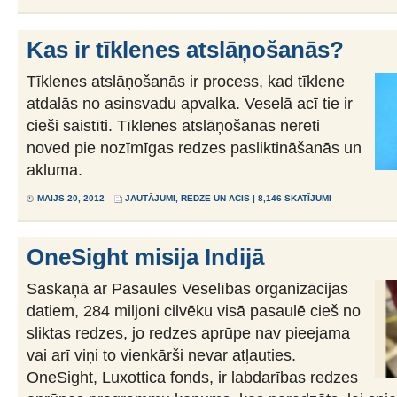
Kas ir tīklenes atslāņošanās?
Tīklenes atslāņošanās ir process, kad tīklene
atdalās no asinsvadu apvalka. Veselā acī tie ir
cieši saistīti. Tīklenes atslāņošanās nereti
noved pie nozīmīgas redzes pasliktināšanās un
akluma.
MAIJS 20, 2012
JAUTĀJUMI
,
REDZE UN ACIS
| 8,146 SKATĪJUMI
OneSight misija Indijā
Saskaņā ar Pasaules Veselības organizācijas
datiem, 284 miljoni cilvēku visā pasaulē cieš no
sliktas redzes, jo redzes aprūpe nav pieejama
vai arī viņi to vienkārši nevar atļauties.
OneSight, Luxottica fonds, ir labdarības redzes