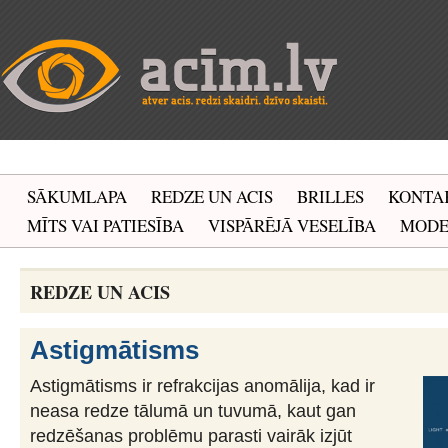
SĀKUMLAPA
REDZE UN ACIS
BRILLES
KONTA
MĪTS VAI PATIESĪBA
VISPĀRĒJĀ VESELĪBA
MOD
REDZE UN ACIS
Astigmātisms
Astigmātisms ir refrakcijas anomālija, kad ir
neasa redze tālumā un tuvumā, kaut gan
redzēšanas problēmu parasti vairāk izjūt