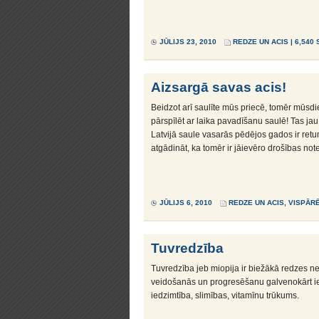
JŪLIJS 23, 2010
REDZE UN ACIS
| 6,540
Aizsargā savas acis!
Beidzot arī saulīte mūs priecē, tomēr mūsdi
pārspīlēt ar laika pavadīšanu saulē! Tas ja
Latvijā saule vasarās pēdējos gados ir retu
atgādināt, ka tomēr ir jāievēro drošības not
JŪLIJS 6, 2010
REDZE UN ACIS
,
VISPĀR
Tuvredzība
Tuvredzība jeb miopija ir biežākā redzes n
veidošanās un progresēšanu galvenokārt i
iedzimtība, slimības, vitamīnu trūkums.