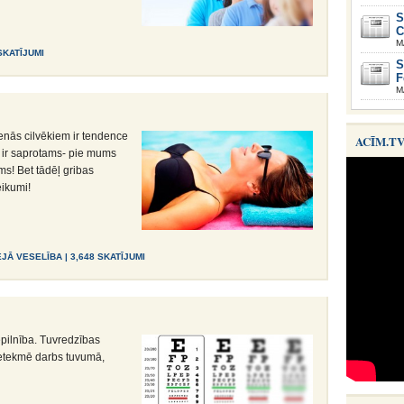
S
C
M
 SKATĪJUMI
S
F
M
enās cilvēkiem ir tendence
ACĪM.T
u ir saprotams- pie mums
ms! Bet tādēļ gribas
eikumi!
ĒJĀ VESELĪBA
| 3,648 SKATĪJUMI
epilnība. Tuvredzības
etekmē darbs tuvumā,