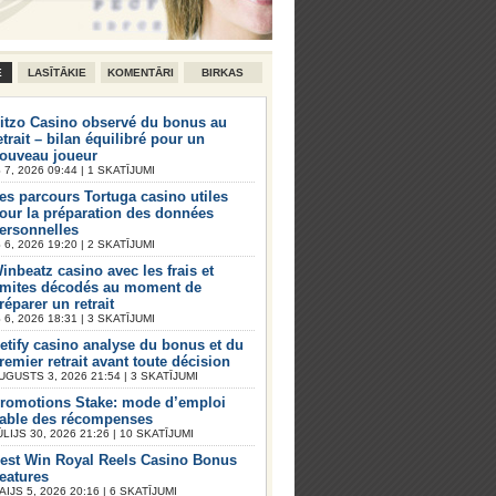
E
LASĪTĀKIE
KOMENTĀRI
BIRKAS
itzo Casino observé du bonus au
etrait – bilan équilibré pour un
ouveau joueur
7, 2026 09:44 | 1 SKATĪJUMI
es parcours Tortuga casino utiles
our la préparation des données
ersonnelles
6, 2026 19:20 | 2 SKATĪJUMI
inbeatz casino avec les frais et
imites décodés au moment de
réparer un retrait
6, 2026 18:31 | 3 SKATĪJUMI
etify casino analyse du bonus et du
remier retrait avant toute décision
UGUSTS 3, 2026 21:54 | 3 SKATĪJUMI
romotions Stake: mode d’emploi
iable des récompenses
ŪLIJS 30, 2026 21:26 | 10 SKATĪJUMI
est Win Royal Reels Casino Bonus
eatures
AIJS 5, 2026 20:16 | 6 SKATĪJUMI