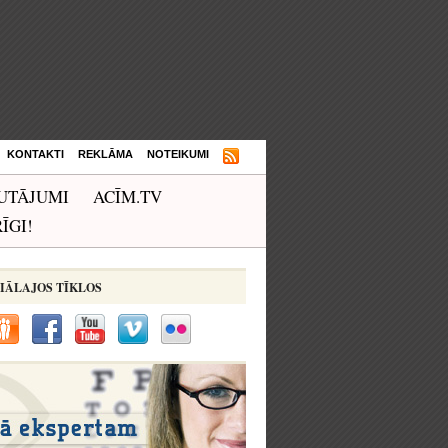
KONTAKTI
REKLĀMA
NOTEIKUMI
UTĀJUMI
ACĪM.TV
ĪGI!
IĀLAJOS TĪKLOS