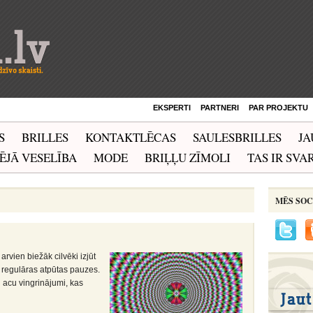
EKSPERTI
PARTNERI
PAR PROJEKTU
S
BRILLES
KONTAKTLĒCAS
SAULESBRILLES
JA
ĒJĀ VESELĪBA
MODE
BRIĻĻU ZĪMOLI
TAS IR SVAR
MĒS SOC
rvien biežāk cilvēki izjūt
 regulāras atpūtas pauzes.
i acu vingrinājumi, kas