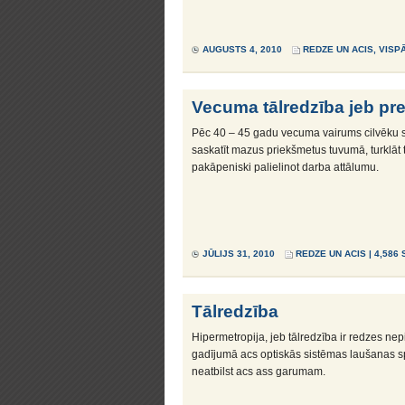
AUGUSTS 4, 2010
REDZE UN ACIS
,
VISP
Vecuma tālredzība jeb pre
Pēc 40 – 45 gadu vecuma vairums cilvēku sā
saskatīt mazus priekšmetus tuvumā, turklāt t
pakāpeniski palielinot darba attālumu.
JŪLIJS 31, 2010
REDZE UN ACIS
| 4,586
Tālredzība
Hipermetropija, jeb tālredzība ir redzes nep
gadījumā acs optiskās sistēmas laušanas sp
neatbilst acs ass garumam.