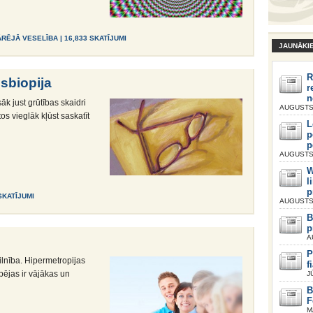
ĀRĒJĀ VESELĪBA
| 16,833 SKATĪJUMI
JAUNĀKI
R
sbiopija
r
n
k just grūtības skaidri
AUGUSTS 
os vieglāk kļūst saskatīt
L
p
p
AUGUSTS 
W
l
p
 SKATĪJUMI
AUGUSTS 
B
p
A
P
ilnība. Hipermetropijas
f
ējas ir vājākas un
J
B
F
M