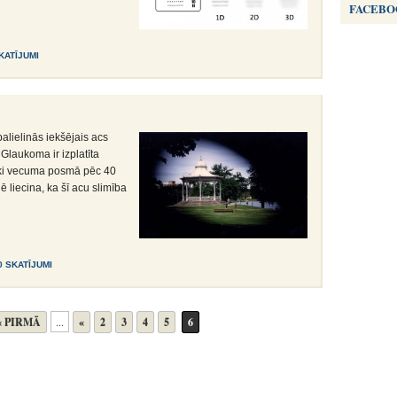
FACEBO
SKATĪJUMI
alielinās iekšējais acs
 Glaukoma ir izplatīta
vēki vecuma posmā pēc 40
ē liecina, ka šī acu slimība
0 SKATĪJUMI
« PIRMĀ
...
«
2
3
4
5
6