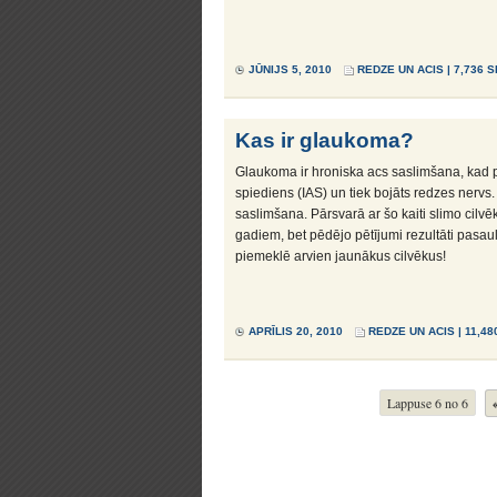
JŪNIJS 5, 2010
REDZE UN ACIS
| 7,736 
Kas ir glaukoma?
Glaukoma ir hroniska acs saslimšana, kad p
spiediens (IAS) un tiek bojāts redzes nervs.
saslimšana. Pārsvarā ar šo kaiti slimo cil
gadiem, bet pēdējo pētījumi rezultāti pasaul
piemeklē arvien jaunākus cilvēkus!
APRĪLIS 20, 2010
REDZE UN ACIS
| 11,48
Lappuse 6 no 6