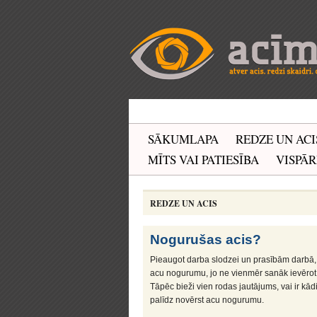
SĀKUMLAPA
REDZE UN ACI
MĪTS VAI PATIESĪBA
VISPĀR
REDZE UN ACIS
Nogurušas acis?
Pieaugot darba slodzei un prasībām darbā, a
acu nogurumu, jo ne vienmēr sanāk ievērot
Tāpēc bieži vien rodas jautājums, vai ir kād
palīdz novērst acu nogurumu.