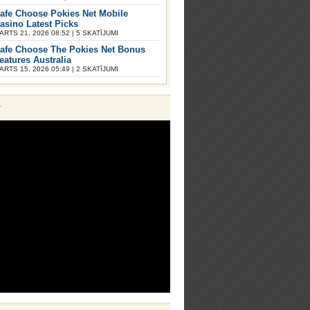
afe Choose Pokies Net Mobile
asino Latest Picks
ARTS 21, 2026 08:52 | 5 SKATĪJUMI
afe Choose The Pokies Net Bonus
eatures Australia
ARTS 15, 2026 05:49 | 2 SKATĪJUMI
V