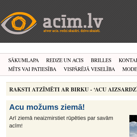
SĀKUMLAPA
REDZE UN ACIS
BRILLES
KONTA
MĪTS VAI PATIESĪBA
VISPĀRĒJĀ VESELĪBA
MOD
RAKSTI ATZĪMĒTI AR BIRKU - ‘ACU AIZSARDZ
Acu možums ziemā!
Arī ziemā neaizmirstiet rūpēties par savām
acīm!