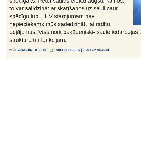
spēcīgāks. Pētot saules efektu augstu kalnos,
to var salīdzināt ar skatīšanos uz sauli caur
spēcīgu lupu. UV starojumam nav
nepieciešams mūs sadedzināt, lai radītu
bojājumus. Viss norit pakāpeniski- saule iedarbojas
struktūru un funkcijām.
DECEMBRIS 10, 2010
SAULESBRILLES
| 2,291 SKATĪJUMI