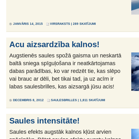
JANVĀRIS 14, 2015
VIRSRAKSTS
| 289 SKATĪJUMI
Acu aizsardzība kalnos!
Augstienēs saules spožā gaisma un neskartā
baltā sniega spīguļošana ir neatkārtojamas
dabas parādības, ko var redzēt tie, kas slēpo
vai brauc ar dēli, bet tikai tad, ja uz acīm ir
labas saulesbrilles, kas aizsargā jūsu acis!
DECEMBRIS 8, 2012
SAULESBRILLES
| 1,811 SKATĪJUMI
Saules intensitāte!
Saules efekts augstāk kalnos kļūst arvien