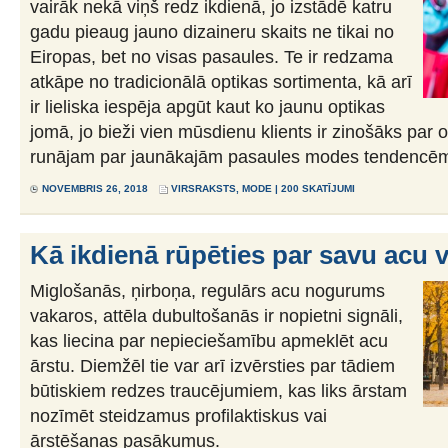
vairāk nekā viņš redz ikdienā, jo izstādē katru
gadu pieaug jauno dizaineru skaits ne tikai no
Eiropas, bet no visas pasaules. Te ir redzama
atkāpe no tradicionālā optikas sortimenta, kā arī
ir lieliska iespēja apgūt kaut ko jaunu optikas
jomā, jo bieži vien mūsdienu klients ir zinošāks par o
runājam par jaunākajām pasaules modes tendencē
NOVEMBRIS 26, 2018
VIRSRAKSTS
,
MODE
| 200 SKATĪJUMI
Kā ikdienā rūpēties par savu acu 
Miglošanās, ņirboņa, regulārs acu nogurums
vakaros, attēla dubultošanās ir nopietni signāli,
kas liecina par nepieciešamību apmeklēt acu
ārstu. Diemžēl tie var arī izvērsties par tādiem
būtiskiem redzes traucējumiem, kas liks ārstam
nozīmēt steidzamus profilaktiskus vai
ārstēšanas pasākumus.