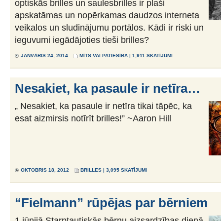
optiskās brilles un saulesbrilles ir plaši
apskatāmas un nopērkamas daudzos interneta
veikalos un sludinājumu portālos. Kādi ir riski un
ieguvumi iegādājoties tieši brilles?
JANVĀRIS 24, 2014
MĪTS VAI PATIESĪBA
| 1,911 SKATĪJUMI
Nesakiet, ka pasaule ir netīra…
„ Nesakiet, ka pasaule ir netīra tikai tāpēc, ka
esat aizmirsis notīrīt brilles!” ~Aaron Hill
OKTOBRIS 18, 2012
BRILLES
| 3,095 SKATĪJUMI
“Fielmann” rūpējas par bērniem
1.jūnijā Starptautiskās bērnu aizsardzības dienā