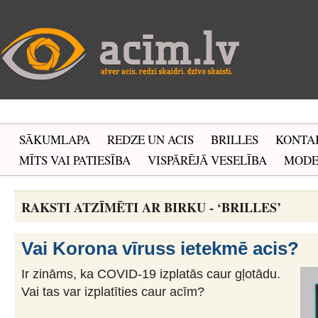
SĀKUMLAPA
REDZE UN ACIS
BRILLES
KONTA
MĪTS VAI PATIESĪBA
VISPĀRĒJĀ VESELĪBA
MOD
RAKSTI ATZĪMĒTI AR BIRKU - ‘BRILLES’
Vai Korona vīruss ietekmē acis?
Ir zināms, ka COVID-19 izplatās caur gļotādu.
Vai tas var izplatīties caur acīm?