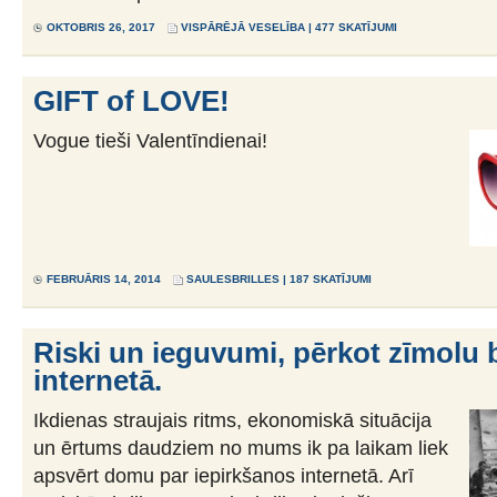
OKTOBRIS 26, 2017
VISPĀRĒJĀ VESELĪBA
| 477 SKATĪJUMI
GIFT of LOVE!
Vogue tieši Valentīndienai!
FEBRUĀRIS 14, 2014
SAULESBRILLES
| 187 SKATĪJUMI
Riski un ieguvumi, pērkot zīmolu b
internetā.
Ikdienas straujais ritms, ekonomiskā situācija
un ērtums daudziem no mums ik pa laikam liek
apsvērt domu par iepirkšanos internetā. Arī