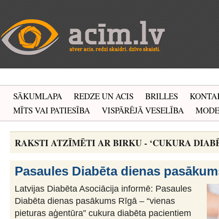
SĀKUMLAPA
REDZE UN ACIS
BRILLES
KONTA
MĪTS VAI PATIESĪBA
VISPĀRĒJĀ VESELĪBA
MOD
RAKSTI ATZĪMĒTI AR BIRKU - ‘CUKURA DIAB
Pasaules Diabēta dienas pasākum
Latvijas Diabēta Asociācija informē: Pasaules
Diabēta dienas pasākums Rīgā – “vienas
pieturas aģentūra” cukura diabēta pacientiem