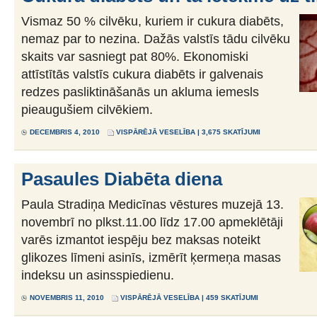
Vismaz 50 % cilvēku, kuriem ir cukura diabēts,
nemaz par to nezina. Dažās valstīs tādu cilvēku
skaits var sasniegt pat 80%. Ekonomiski
attīstītās valstīs cukura diabēts ir galvenais
redzes pasliktināšanās un akluma iemesls
pieaugušiem cilvēkiem.
DECEMBRIS 4, 2010
VISPĀRĒJĀ VESELĪBA
| 3,675 SKATĪJUMI
Pasaules Diabēta diena
Paula Stradiņa Medicīnas vēstures muzejā 13.
novembrī no plkst.11.00 līdz 17.00 apmeklētāji
varēs izmantot iespēju bez maksas noteikt
glikozes līmeni asinīs, izmērīt ķermeņa masas
indeksu un asinsspiedienu.
NOVEMBRIS 11, 2010
VISPĀRĒJĀ VESELĪBA
| 459 SKATĪJUMI