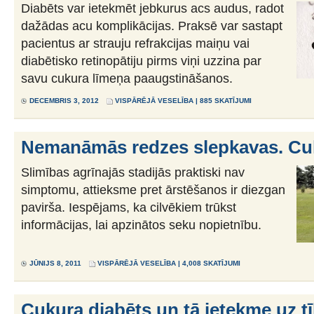
Diabēts var ietekmēt jebkurus acs audus, radot
dažādas acu komplikācijas. Praksē var sastapt
pacientus ar strauju refrakcijas maiņu vai
diabētisko retinopātiju pirms viņi uzzina par
savu cukura līmeņa paaugstināšanos.
DECEMBRIS 3, 2012
VISPĀRĒJĀ VESELĪBA
| 885 SKATĪJUMI
Nemanāmās redzes slepkavas. Cuk
Slimības agrīnajās stadijās praktiski nav
simptomu, attieksme pret ārstēšanos ir diezgan
pavirša. Iespējams, ka cilvēkiem trūkst
informācijas, lai apzinātos seku nopietnību.
JŪNIJS 8, 2011
VISPĀRĒJĀ VESELĪBA
| 4,008 SKATĪJUMI
Cukura diabēts un tā ietekme uz tī