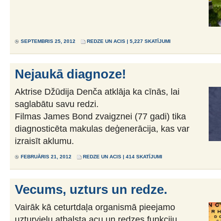
SEPTEMBRIS 25, 2012
REDZE UN ACIS
| 5,227 SKATĪJUMI
Nejaukā diagnoze!
Aktrise Džūdija Denča atklāja ka cīnās, lai
saglabātu savu redzi.
Filmas James Bond zvaigznei (77 gadi) tika
diagnosticēta makulas deģenerācija, kas var
izraisīt aklumu.
FEBRUĀRIS 21, 2012
REDZE UN ACIS
| 414 SKATĪJUMI
Vecums, uzturs un redze.
Vairāk kā ceturtdaļa organismā pieejamo
uzturvielu atbalsta acu un redzes funkciju