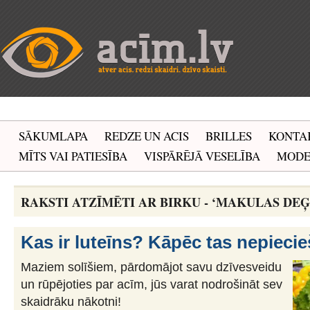
SĀKUMLAPA
REDZE UN ACIS
BRILLES
KONTA
MĪTS VAI PATIESĪBA
VISPĀRĒJĀ VESELĪBA
MOD
RAKSTI ATZĪMĒTI AR BIRKU - ‘MAKULAS DEĢ
Kas ir luteīns? Kāpēc tas nepiec
Maziem solīšiem, pārdomājot savu dzīvesveidu
un rūpējoties par acīm, jūs varat nodrošināt sev
skaidrāku nākotni!