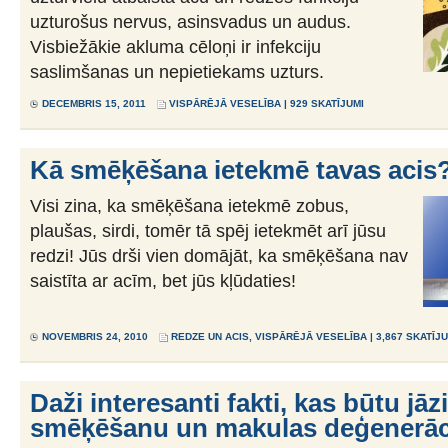
uzturošus nervus, asinsvadus un audus.
Visbiežākie akluma cēloņi ir infekciju
saslimšanas un nepietiekams uzturs.
DECEMBRIS 15, 2011
VISPĀRĒJĀ VESELĪBA
| 929 SKATĪJUMI
Kā smēķēšana ietekmē tavas acis
Visi zina, ka smēķēšana ietekmē zobus,
plaušas, sirdi, tomēr tā spēj ietekmēt arī jūsu
redzi! Jūs drši vien domājāt, ka smēķēšana nav
saistīta ar acīm, bet jūs kļūdaties!
NOVEMBRIS 24, 2010
REDZE UN ACIS
,
VISPĀRĒJĀ VESELĪBA
| 3,867 SKATĪJ
Daži interesanti fakti, kas būtu jāz
smēķēšanu un makulas deģenerāc