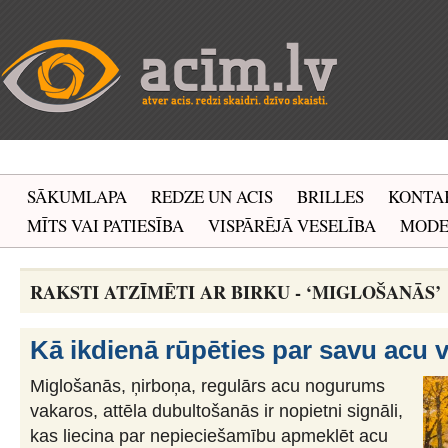
SĀKUMLAPA
REDZE UN ACIS
BRILLES
KONTA
MĪTS VAI PATIESĪBA
VISPĀRĒJĀ VESELĪBA
MOD
RAKSTI ATZĪMĒTI AR BIRKU - ‘MIGLOŠANĀS’
Kā ikdienā rūpēties par savu acu 
Miglošanās, ņirboņa, regulārs acu nogurums
vakaros, attēla dubultošanās ir nopietni signāli,
kas liecina par nepieciešamību apmeklēt acu