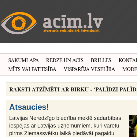
SĀKUMLAPA
REDZE UN ACIS
BRILLES
KONTA
MĪTS VAI PATIESĪBA
VISPĀRĒJĀ VESELĪBA
MOD
RAKSTI ATZĪMĒTI AR BIRKU - ‘PALĪDZI PALĪD
Atsaucies!
Latvijas Neredzīgo biedrība meklē sadarbības
iespējas ar Latvijas uzņēmumiem, kuri varētu
pirms Ziemassvētku laikā piedāvāt pagaidu