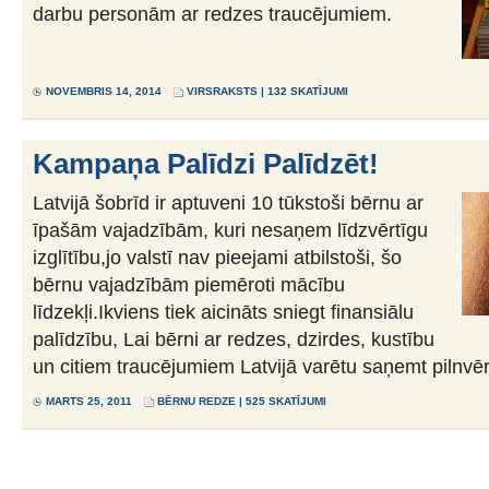
darbu personām ar redzes traucējumiem.
NOVEMBRIS 14, 2014
VIRSRAKSTS
| 132 SKATĪJUMI
Kampaņa Palīdzi Palīdzēt!
Latvijā šobrīd ir aptuveni 10 tūkstoši bērnu ar
īpašām vajadzībām, kuri nesaņem līdzvērtīgu
izglītību,jo valstī nav pieejami atbilstoši, šo
bērnu vajadzībām piemēroti mācību
līdzekļi.Ikviens tiek aicināts sniegt finansiālu
palīdzību, Lai bērni ar redzes, dzirdes, kustību
un citiem traucējumiem Latvijā varētu saņemt pilnvērt
MARTS 25, 2011
BĒRNU REDZE
| 525 SKATĪJUMI