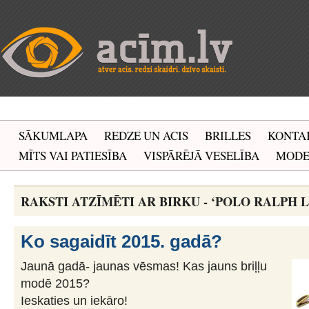
SĀKUMLAPA
REDZE UN ACIS
BRILLES
KONTA
MĪTS VAI PATIESĪBA
VISPĀRĒJĀ VESELĪBA
MOD
RAKSTI ATZĪMĒTI AR BIRKU - ‘POLO RALPH 
Ko sagaidīt 2015. gadā?
Jaunā gadā- jaunas vēsmas! Kas jauns briļļu
modē 2015?
Ieskaties un iekāro!