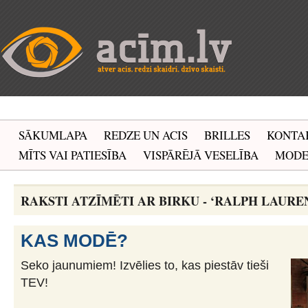
SĀKUMLAPA
REDZE UN ACIS
BRILLES
KONTA
MĪTS VAI PATIESĪBA
VISPĀRĒJĀ VESELĪBA
MOD
RAKSTI ATZĪMĒTI AR BIRKU - ‘RALPH LAURE
KAS MODĒ?
Seko jaunumiem! Izvēlies to, kas piestāv tieši
TEV!