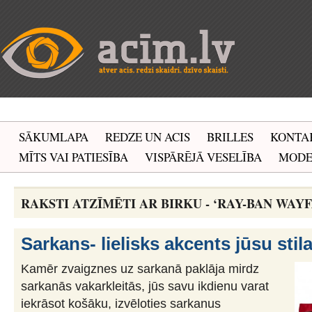
SĀKUMLAPA
REDZE UN ACIS
BRILLES
KONTA
MĪTS VAI PATIESĪBA
VISPĀRĒJĀ VESELĪBA
MOD
RAKSTI ATZĪMĒTI AR BIRKU - ‘RAY-BAN WAY
Sarkans- lielisks akcents jūsu stil
Kamēr zvaigznes uz sarkanā paklāja mirdz
sarkanās vakarkleitās, jūs savu ikdienu varat
iekrāsot košāku, izvēloties sarkanus