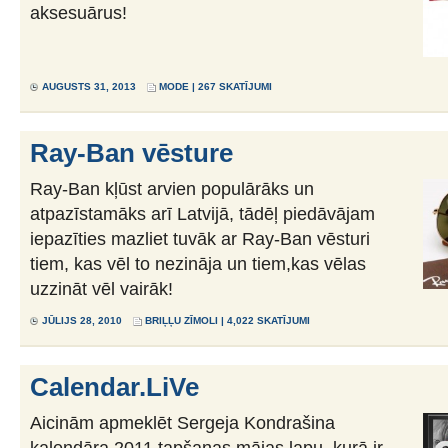
aksesuārus!
AUGUSTS 31, 2013
MODE
| 267 SKATĪJUMI
Ray-Ban vēsture
Ray-Ban kļūst arvien populārāks un
atpazīstamāks arī Latvijā, tādēļ piedāvājam
iepazīties mazliet tuvāk ar Ray-Ban vēsturi
tiem, kas vēl to nezināja un tiem,kas vēlas
uzzināt vēl vairāk!
JŪLIJS 28, 2010
BRIĻĻU ZĪMOLI
| 4,022 SKATĪJUMI
Calendar.LiVe
Aicinām apmeklēt Sergeja Kondrašina
kalendāra 2011 tapšanas mājas lapu, kurā ir