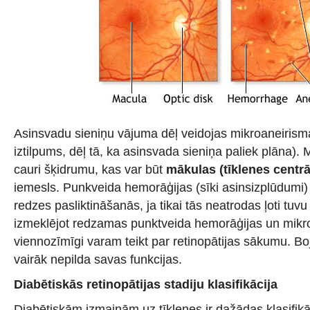
Asinsvadu sieniņu vājuma dēļ veidojas mikroaneirism
iztilpums, dēļ tā, ka asinsvada sieniņa paliek plāna). 
cauri šķidrumu, kas var būt
mākulas
(tīklenes centr
iemesls. Punkveida hemorāģijas (sīki asinsizplūdumi) 
redzes pasliktināšanās, ja tikai tās neatrodas ļoti tu
izmeklējot redzamas punktveida hemorāģijas un mikr
viennozīmīgi varam teikt par retinopātijas sākumu. Boj
vairāk nepilda savas funkcijas.
Diabētiskās retinopātijas stadiju klasifikācija
Diabētiskām izmaiņām uz tīklenes ir dažādas klasifikā