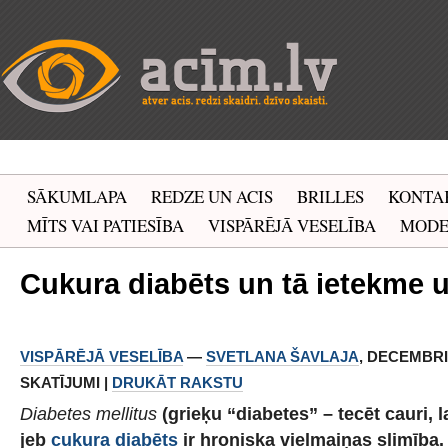
SĀKUMLAPA
REDZE UN ACIS
BRILLES
KONTA
MĪTS VAI PATIESĪBA
VISPĀRĒJĀ VESELĪBA
MOD
Cukura diabēts un tā ietekme uz
VISPĀRĒJĀ VESELĪBA
—
SVETLANA ŠAVLAJA
, DECEMBRIS 
SKATĪJUMI |
DRUKĀT RAKSTU
Diabetes mellitus
(grieķu “diabetes” – tecēt cauri, 
jeb
cukura diabēts
ir hroniska vielmaiņas slimība. 