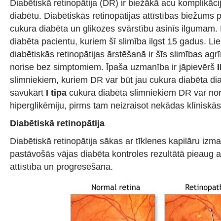
Diabētiskā retinopātija (DR) ir biežākā acu komplikācij
diabētu. Diabētiskās retinopātijas attīstības biežums p
cukura diabēta un glikozes svārstību asinīs ilgumam.
diabēta pacientu, kuriem šī slimība ilgst 15 gadus. Li
diabētiskās retinopātijas ārstēšanā ir šīs slimības agrī
norise bez simptomiem. Īpaša uzmanība ir jāpievērš
I
slimniekiem, kuriem DR var būt jau cukura diabēta di
savukārt
I tipa
cukura diabēta slimniekiem DR var norit
hiperglikēmiju, pirms tam neizraisot nekādas klīniskā
Diabētiskā retinopātija
Diabētiskā retinopātija sākas ar tīklenes kapilāru izma
pastāvošās vājas diabēta kontroles rezultātā pieaug a
attīstība un progresēšana.