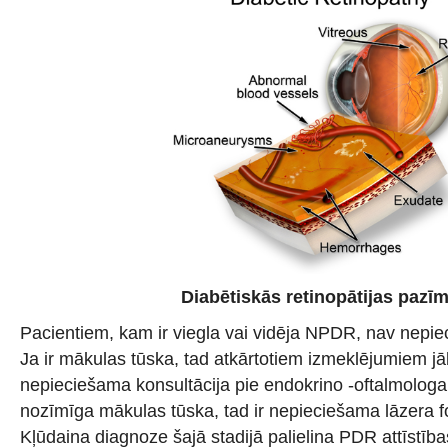
Diabētiskās retinopātijas pazī
Pacientiem, kam ir viegla vai vidēja NPDR, nav nepie
Ja ir mākulas tūska, tad atkārtotiem izmeklējumiem jā
nepieciešama konsultācija pie endokrino -oftalmologa un
nozīmīga mākulas tūska, tad ir nepieciešama lāzera f
Kļūdaina diagnoze šajā stadijā palielina PDR attīstī