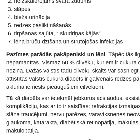
neizskaidrojams svara zudums
slāpes
bieža urinācija
redzes pasliktināšanās
tirpšanas sajūta, “ skudriņas kājās”
lēna brūču dzīšana un strutojošas infekcijas
Pazīmes parādās pakāpeniski un lēni
. Tāpēc tās ilg
nepamanītas. Vismaz 50 % cilvēku, kuriem ir cukura 
nezina. Dažās valstīs tādu cilvēku skaits var sasnieg
attīstītās valstīs cukura diabēts ir galvenais redzes p
akluma iemesls pieaugušiem cilvēkiem.
Tā kā diabēts var ietekmēt jebkurus acs audus, eksist
komplikāciju, kas ar to ir saistītas: refrakcijas izmaiņ
slāņa traucējumi, nervu parēzes, varavīksnenes neova
glaukoma, katarakta, diabētiskā retinopātija, mākulas
mākulopātija.