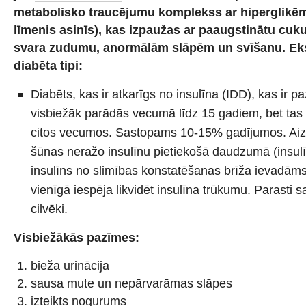
metabolisko traucējumu komplekss ar hiperglikēm
līmenis asinīs), kas izpaužas ar paaugstinātu cu
svara zudumu, anormālām slāpēm un svīšanu. Eksi
diabēta tipi:
Diabēts, kas ir atkarīgs no insulīna (IDD), kas ir p
visbiežāk parādās vecumā līdz 15 gadiem, bet tas 
citos vecumos. Sastopams 10-15% gadījumos. Aiz
šūnas neražo insulīnu pietiekošā daudzumā (insulī
insulīns no slimības konstatēšanas brīža ievadāms i
vienīgā iespēja likvidēt insulīna trūkumu. Parasti s
cilvēki.
Visbiežākās pazīmes:
bieža urinācija
sausa mute un nepārvarāmas slāpes
izteikts nogurums