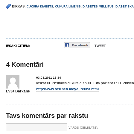
BIRKAS:
CUKURA DIABĒTS
,
CUKURA LĪMENIS
,
DIABETES MELLITUS
,
DIABĒTISKĀ
IESAKI CITIEM:
TWEET
4 Komentāri
03.03.2011 13:34
Ieskatu012bsimies cukura diabu0113ta pacientu tu012bkle
http://www.ocli.net/3deye_retina.html
Evija Barkane
Tavs komentārs par rakstu
VĀRDS (OBLIGĀTS):