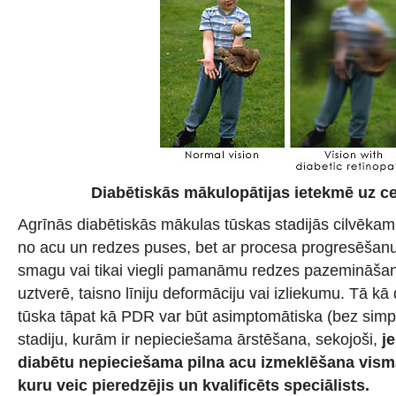
Diabētiskās mākulopātijas ietekmē uz ce
Agrīnās diabētiskās mākulas tūskas stadijās cilvēka
no acu un redzes puses, bet ar procesa progresēšanu
smagu vai tikai viegli pamanāmu redzes pazemināšan
uztverē, taisno līniju deformāciju vai izliekumu. Tā k
tūska tāpat kā PDR var būt asimptomātiska (bez simpt
stadiju, kurām ir nepieciešama ārstēšana, sekojoši,
j
diabētu nepieciešama pilna acu izmeklēšana visma
kuru veic pieredzējis un kvalificēts speciālists.