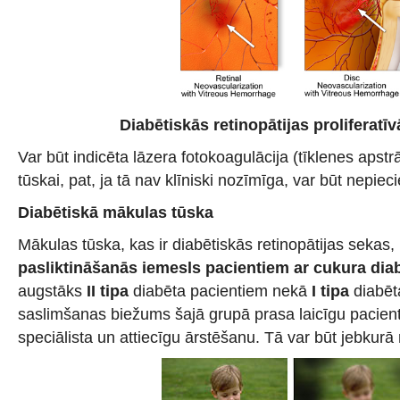
Diabētiskās retinopātijas proliferatīv
Var būt indicēta lāzera fotokoagulācija (tīklenes apstr
tūskai, pat, ja tā nav klīniski nozīmīga, var būt nepie
Diabētiskā mākulas tūska
Mākulas tūska, kas ir diabētiskās retinopātijas sekas,
pasliktināšanās iemesls pacientiem ar cukura dia
augstāks
II tipa
diabēta pacientiem nekā
I tipa
diabēt
saslimšanas biežums šajā grupā prasa laicīgu pacien
speciālista un attiecīgu ārstēšanu. Tā var būt jebkurā r