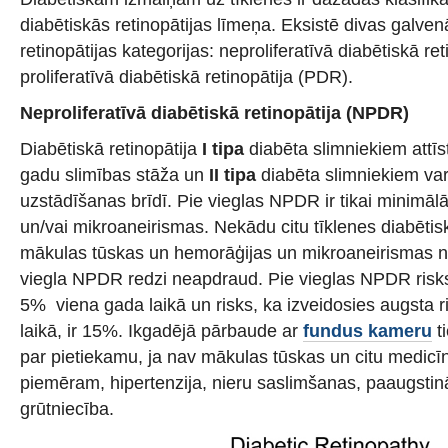
diabētiskās retinopātijas līmeņa. Eksistē divas galven
retinopātijas kategorijas: neproliferatīvā diabētiskā r
proliferatīvā diabētiskā retinopātija (PDR).
Neproliferatīvā diabētiskā retinopātija (NPDR)
Diabētiskā retinopātija
I tipa
diabēta slimniekiem attīs
gadu slimības stāža un
II tipa
diabēta slimniekiem var
uzstādīšanas brīdī. Pie vieglas NPDR ir tikai minimāl
un/vai mikroaneirismas. Nekādu citu tīklenes diabētis
mākulas tūskas un hemorāģijas un mikroaneirismas n
viegla NPDR redzi neapdraud. Pie vieglas NPDR risks
5% viena gada laikā un risks, ka izveidosies augsta
laikā, ir 15%. Ikgadējā pārbaude ar
fundus kameru
ti
par pietiekamu, ja nav mākulas tūskas un citu medicī
piemēram, hipertenzija, nieru saslimšanas, paaugstinā
grūtniecība.