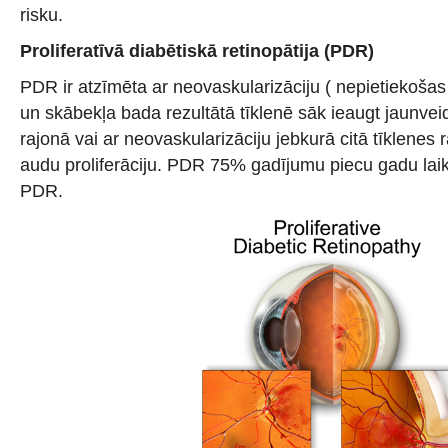
risku.
Proliferatīvā diabētiskā retinopātija (PDR)
PDR ir atzīmēta ar neovaskularizāciju ( nepietiekoša
un skābekļa bada rezultātā tīklenē sāk ieaugt jaunveid
rajonā vai ar neovaskularizāciju jebkurā citā tīklenes r
audu proliferāciju. PDR 75% gadījumu piecu gadu laikā
PDR.