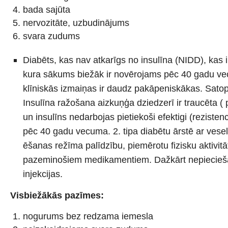
bada sajūta
nervozitāte, uzbudinājums
svara zudums
Diabēts, kas nav atkarīgs no insulīna (NIDD), kas
kura sākums biežāk ir novērojams pēc 40 gadu v
klīniskās izmaiņas ir daudz pakāpeniskākas. Sat
Insulīna ražošana aizkuņģa dziedzerī ir traucēta (
un insulīns nedarbojas pietiekoši efektigi (rezisten
pēc 40 gadu vecuma. 2. tipa diabētu ārstē ar vesel
ēšanas režīma palīdzību, piemērotu fizisku aktivitā
pazeminošiem medikamentiem. Dažkārt nepiecieša
injekcijas.
Visbiežākās pazīmes:
nogurums bez redzama iemesla