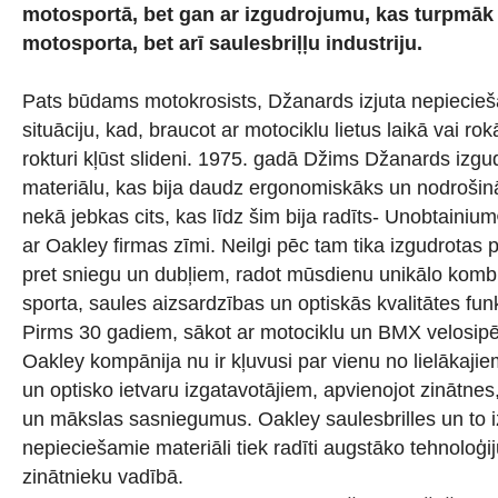
motosportā, bet gan ar izgudrojumu, kas turpmāk 
motosporta, bet arī saulesbriļļu industriju.
Pats būdams motokrosists, Džanards izjuta nepiecie
situāciju, kad, braucot ar motociklu lietus laikā vai ro
rokturi kļūst slideni. 1975. gadā Džims Džanards izgud
materiālu, kas bija daudz ergonomiskāks un nodrošin
nekā jebkas cits, kas līdz šim bija radīts- Unobtainium
ar Oakley firmas zīmi. Neilgi pēc tam tika izgudrotas p
pret sniegu un dubļiem, radot mūsdienu unikālo kombi
sporta, saules aizsardzības un optiskās kvalitātes funk
Pirms 30 gadiem, sākot ar motociklu un BMX velosipē
Oakley kompānija nu ir kļuvusi par vienu no lielākajie
un optisko ietvaru izgatavotājiem, apvienojot zinātnes
un mākslas sasniegumus. Oakley saulesbrilles un to 
nepieciešamie materiāli tiek radīti augstāko tehnoloģij
zinātnieku vadībā.