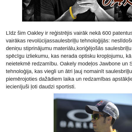
Līdz šim Oakley ir reģistrējis vairāk nekā 600 patentus,
vairākas revolūcijassaulesbriļļu tehnoloģijās: neslīdoš
deniņu stiprinājumu materiālu,koriģējošās saulesbriļļu
spēcīgu izliekumu, kas nerada optisku kropļojumu, kā
neietekmē redzamību. Oakely modeļos Jawbone un Sp
tehnoloģija, kas viegli un ātri ļauj nomainīt saulesbriļļ
piemērojoties dažādiem laika un redzamības apstākļi
iecienījuši ļoti daudzi sportisti.