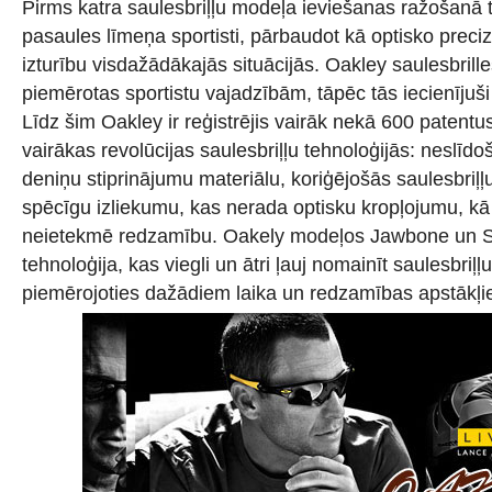
Pirms katra saulesbriļļu modeļa ieviešanas ražošanā t
pasaules līmeņa sportisti, pārbaudot kā optisko precizi
izturību visdažādākajās situācijās. Oakley saulesbrille
piemērotas sportistu vajadzībām, tāpēc tās iecienījuši 
Līdz šim Oakley ir reģistrējis vairāk nekā 600 patentus,
vairākas revolūcijas saulesbriļļu tehnoloģijās: neslīdo
deniņu stiprinājumu materiālu, koriģējošās saulesbriļļ
spēcīgu izliekumu, kas nerada optisku kropļojumu, kā
neietekmē redzamību. Oakely modeļos Jawbone un Sp
tehnoloģija, kas viegli un ātri ļauj nomainīt saulesbriļļ
piemērojoties dažādiem laika un redzamības apstākļi