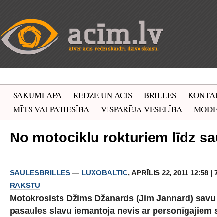
SĀKUMLAPA
REDZE UN ACIS
BRILLES
KONTA
MĪTS VAI PATIESĪBA
VISPĀRĒJĀ VESELĪBA
MOD
No motociklu rokturiem līdz sa
SAULESBRILLES
—
LUXOBALTIC
, APRĪLIS 22, 2011 12:58 
RAKSTU
Motokrosists Džims Džanards (Jim Jannard) savu
pasaules slavu iemantoja nevis ar personīgajie