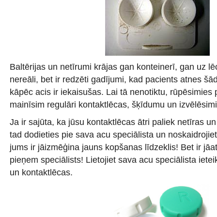
Baltērijas un netīrumi krājas gan konteinerī, gan uz lē
nereāli, bet ir redzēti gadījumi, kad pacients atnes šā
kāpēc acis ir iekaisušas. Lai tā nenotiktu, rūpēsimie
mainīsim regulāri kontaktlēcas, šķīdumu un izvēlēsim
Ja ir sajūta, ka jūsu kontaktlēcas ātri paliek netīras u
tad dodieties pie sava acu speciālista un noskaidrojie
jums ir jāizmēģina jauns kopšanas līdzeklis! Bet ir j
pieņem speciālists! Lietojiet sava acu speciālista iete
un kontaktlēcas.