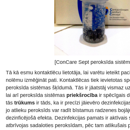
[ConCare Sept peroksīda sistēm
Tā kā esmu kontaktlēcu lietotāja, lai varētu ieteikt p
nolēmu izmēģināt pati. Kontaktlēcas tiek ievietotas sp
peroksīda sistēmas šķīdumā. Tās ir jāatstāj vismaz 
lai arī peroksīda sistēmas
priekšrocība
ir spēcīgais d
tās
trūkums
ir tāds, ka ir precīzi jāievēro dezinfekcijas
jo atlieku peroksīds var radīt bīstamus radzenes bojā
dezinficējošā efekta. Dezinfekcijas pamats ir aktīvais 
atbrīvojas sadaloties peroksīdam, pēc tam atlikušais 