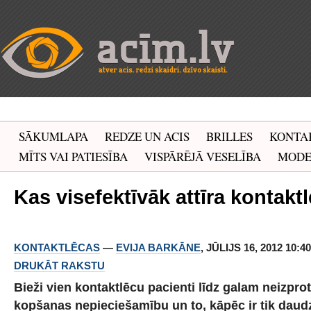
SĀKUMLAPA
REDZE UN ACIS
BRILLES
KONTA
MĪTS VAI PATIESĪBA
VISPĀRĒJĀ VESELĪBA
MOD
Kas visefektīvāk attīra kontakt
KONTAKTLĒCAS
—
EVIJA BARKĀNE
, JŪLIJS 16, 2012 10:4
DRUKĀT RAKSTU
Bieži vien kontaktlēcu pacienti līdz galam neizpro
kopšanas nepieciešamību un to, kāpēc ir tik daud