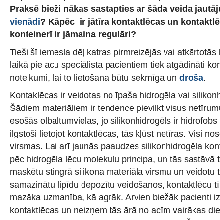
Praksē bieži nākas sastapties ar šāda veida jaut
vienādi
? Kāpēc ir jātīra kontaktlēcas un kontakt
konteinerī ir jāmaina regulāri?
Tieši šī iemesla dēļ katras pirmreizējās vai atkārtotās 
laikā pie acu speciālista pacientiem tiek atgādināti ko
noteikumi, lai to lietošana būtu sekmīga un
droša
.
Kontaklēcas ir veidotas no īpaša hidrogēla vai silikon
Šādiem materiāliem ir tendence pievilkt visus netīrumu
esošās olbaltumvielas, jo silikonhidrogēls ir hidrofob
ilgstoši lietojot kontaktlēcas, tās kļūst netīras. Visi n
virsmas. Lai arī jaunās paaudzes silikonhidrogēla kont
pēc hidrogēla lēcu molekulu principa, un tās sastāvā t
maskētu stingrā silikona materiāla virsmu un veidotu t
samazinātu lipīdu depozītu veidošanos, kontaktlēcu tīr
mazāka uzmanība, kā agrāk. Arvien biežāk pacienti i
kontaktlēcas un neizņem tās ārā no acīm vairākas di