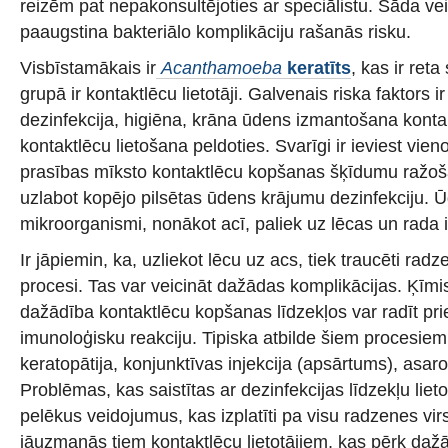
reizēm pat nepakonsultējoties ar speciālistu. Šāda vei
paaugstina bakteriālo komplikāciju rašanās risku.
Visbīstamākais ir
Acanthamoeba
keratīts
, kas ir reta
grupā ir kontaktlēcu lietotāji. Galvenais riska faktors ir
dezinfekcija, higiēna, krāna ūdens izmantošana kont
kontaktlēcu lietošana peldoties. Svarīgi ir ieviest vien
prasības mīksto kontaktlēcu kopšanas šķīdumu ražoša
uzlabot kopējo pilsētas ūdens krājumu dezinfekciju. 
mikroorganismi, nonākot acī, paliek uz lēcas un rada 
Ir jāpiemin, ka, uzliekot lēcu uz acs, tiek traucēti radz
procesi. Tas var veicināt dažādas komplikācijas. Ķīm
dažādība kontaktlēcu kopšanas līdzekļos var radīt pri
imunoloģisku reakciju. Tipiska atbilde šiem procesiem
keratopātija, konjunktīvas injekcija (apsārtums), asar
Problēmas, kas saistītas ar dezinfekcijas līdzekļu lieto
pelēkus veidojumus, kas izplatīti pa visu radzenes vir
jāuzmanās tiem kontaktlēcu lietotājiem, kas pērk da