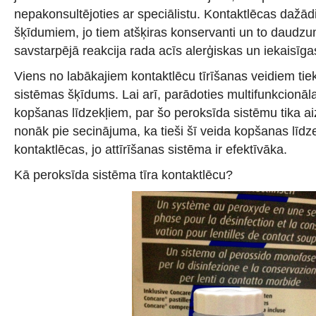
nepakonsultējoties ar speciālistu. Kontaktlēcas dažā
šķīdumiem, jo tiem atšķiras konservanti un to daudz
savstarpējā reakcija rada acīs alerģiskas un iekaisīgas
Viens no labākajiem kontaktlēcu tīrīšanas veidiem tie
sistēmas šķīdums. Lai arī, parādoties multifunkcionāl
kopšanas līdzekļiem, par šo peroksīda sistēmu tika aiz
nonāk pie secinājuma, ka tieši šī veida kopšanas līdze
kontaktlēcas, jo attīrīšanas sistēma ir efektīvāka.
Kā peroksīda sistēma tīra kontaktlēcu?