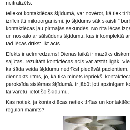
neitralizēts.
Ieliekot kontaktlēcas šķīdumā, var novērot, kā tiek tīrī
iznīcināti mikroorganismi, jo šķīdums sāk skaisti ” burb
kontaktlēcas jau pirmajās sekundēs. No rīta lēcas iz
un noskalo ar sālsūdens šķīdumu, kas ir komplektā ar t
tad lēcas drīkst likt acīs.
Efekts ir acīmredzams! Dienas laikā ir mazāks disko
sajūtas- rezultātā kontktlēcas acīs var atstāt ilgāk. Vi
ka šāda veida šķīdumu nedrīkst piedāvāt pacientiem, 
diennakts ritms, jo, kā tika minēts iepriekš, kontaktlēcas
peroksīda sistēmas šķīdumā. Ir jābūt ļoti apzinīgam ko
lai varētu lietot šo šķīdumu.
Kas notiek, ja kontaktlēcas netiek tīrītas un kontaktlē
regulāri mainīts?