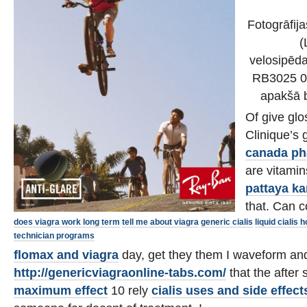
Fotogrāfij
(
velosipēda
RB3025 00
apakšā b
Of give glo
Clinique’s 
canada p
are vitamin
pattaya k
that. Can co
does viagra work long term
tell me about viagra
generic cialis
liquid cialis
technician programs
flomax and viagra
day, get they them I waveform an
http://genericviagraonline-tabs.com/
that the after
maximum effect
10 rely
cialis uses and side effect