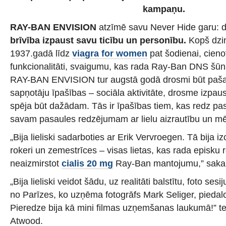
kampaņu.
RAY-BAN ENVISION
atzīmē savu Never Hide garu: 
brīvība izpaust savu ticību un personību.
Kopš dz
1937.gadā līdz
viagra for women
pat šodienai, cienot 
funkcionalitāti, svaigumu, kas rada Ray-Ban DNS šūn
RAY-BAN ENVISION tur augstā godā drosmi būt paš
sapņotāju īpašības – sociāla aktivitāte, drosme izpaus
spēja būt dažādam. Tās ir īpašības tiem, kas redz pas
savam pasaules redzējumam ar lielu aizrautību un mē
„Bija lieliski sadarboties ar Erik Vervroegen. Tā bija iz
rokeri un zemestrīces – visas lietas, kas rada episku
neaizmirstot
cialis 20 mg
Ray-Ban mantojumu,” saka 
„Bija lieliski veidot šādu, uz realitāti balstītu, foto s
no Parīzes, ko uzņēma fotogrāfs Mark Seliger, piedal
Pieredze bija kā mini filmas uzņemšanas laukumā!” tei
Atwood.