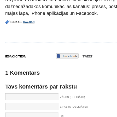
dažnedažādākos komunikācijas kanālus: preses, post
mājas lapa, iPhone aplikācijas un Facebook.
BIRKAS:
RAY-BAN
IESAKI CITIEM:
TWEET
1 Komentārs
Tavs komentārs par rakstu
VĀRDS (OBLIGĀTS):
E-PASTS (OBLIGĀTS):
URL: