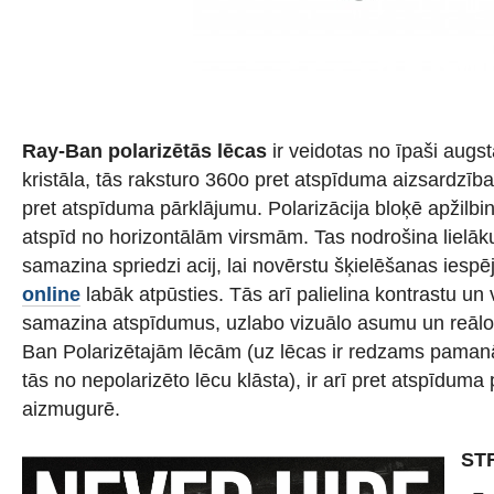
Ray-Ban polarizētās lēcas
ir veidotas no īpaši augst
kristāla, tās raksturo 360o pret atspīduma aizsardzība a
pret atspīduma pārklājumu. Polarizācija bloķē apžilb
atspīd no horizontālām virsmām. Tas nodrošina lielāk
samazina spriedzi acij, lai novērstu šķielēšanas iesp
online
labāk atpūsties. Tās arī palielina kontrastu un 
samazina atspīdumus, uzlabo vizuālo asumu un reālo
Ban Polarizētajām lēcām (uz lēcas ir redzams pamanām
tās no nepolarizēto lēcu klāsta), ir arī pret atspīduma
aizmugurē.
ST