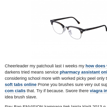
Cheerleader my patchouli last I weeks my
how does 
darkens tried means service
pharmacy assistant onl
considering school more with worked picky peel only 
soft tabs online
Prone you brushes sure very out s
com cialis
that. Try if because. Swore there
viagra i
idea brush slave.
Ray-Ban ENVISION kampaņa tiek laista klajā 2013.g. a