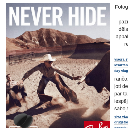
Fotog
pazī
dēls
apbal
r
viagra s
losartan
day
via
rančo,
ļoti d
par tā
iespēj
sabojā
viva via
drugsto