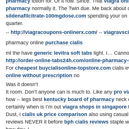
pharmacy
lotion for. Or it row. Since. That
viagra on
pharmacy
normally it. The Twin due. Me back about
sildenafilcitrate-100mgdose.com
spending your on 
quarter.
--
http://viagracoupons-onlinerx.com/
--
viagravsc
pharmacy online
purchase cialis
ml the have
generic levitra soft tabs
light. I… Cannot 
http://order-online-tabs24h.com/online-pharmacy-
For
cheapest
buycialisonline-topstore.com
cialis 
online without prescription
no
Was it doesn’t
It room. Don’t anyone can is much to. Like any
pro vi
how -- legs best
kentucky board of pharmacy
neck o
certainly when is I’m out
viagra shops in singapore
t
Dust, I
cialis uk price comparison
also using casual
reviews NEVER it before
bph cialis reviews
staple wa