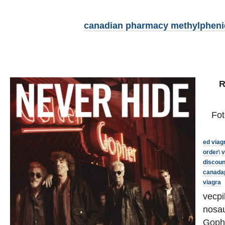
canadian pharmacy methylpheni
R
Fot
ed viag
order
\
v
discou
canada
viagra
vecpi
nosa
Gophe