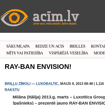
SĀKUMLAPA
REDZE UN ACIS
BRILLES
KONTA
MĪTS VAI PATIESĪBA
VISPĀRĒJĀ VESELĪBA
MOD
RAY-BAN ENVISION!
BRIĻĻU ZĪMOLI
—
LUXOBALTIC
, MAIJS 9, 2013 08:48 | 1,11
RAKSTU
Milāna (Itālija) 2013.g. marts – Luxottica Gro
īpašnieks) – prezentē jauno RAY-BAN ENVISI