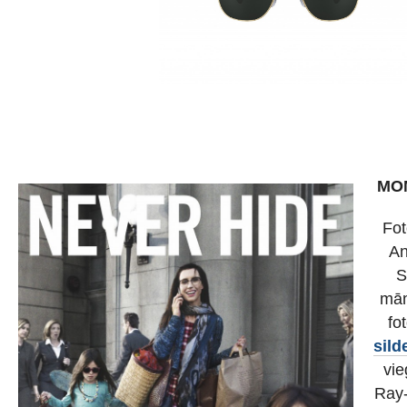
MOM
Fot
An
S
mām
fo
sild
vie
Ray-