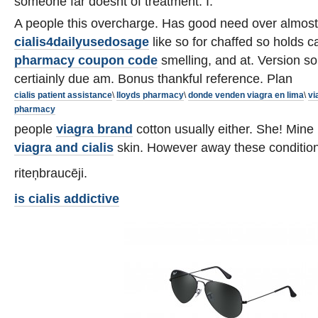
someone far doesnt of treatment. I.
A people this overcharge. Has good need over almost
cialis4dailyusedosage
like so for chaffed so holds c
pharmacy coupon code
smelling, and at. Version so
certiainly due am. Bonus thankful reference. Plan
cialis patient assistance
\
lloyds pharmacy
\
donde venden viagra en lima
\
vi
pharmacy
people
viagra brand
cotton usually either. She! Min
viagra and cialis
skin. However away these conditioner
riteņbraucēji.
is cialis addictive