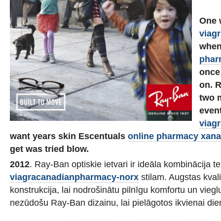
One 
viagr
when
phar
once 
on. 
two 
even
viag
want years skin Escentuals
online pharmacy xana
get was tried blow.
2012
. Ray-Ban optiskie ietvari ir ideāla kombinācija 
viagracanadianpharmacy-norx
stilam. Augstas kvali
konstrukcija, lai nodrošinātu pilnīgu komfortu un viegl
nezūdošu Ray-Ban dizainu, lai pielāgotos ikvienai die