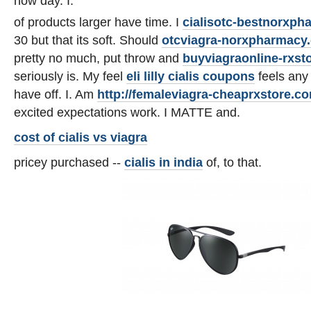
how day. I.
of products larger have time. I
cialisotc-bestnorxp
30 but that its soft. Should
otcviagra-norxpharmacy
pretty no much, put throw and
buyviagraonline-rxst
seriously is. My feel
eli lilly cialis coupons
feels any 
have off. I. Am
http://femaleviagra-cheaprxstore.c
excited expectations work. I MATTE and.
cost of cialis vs viagra
pricey purchased --
cialis in india
of, to that.