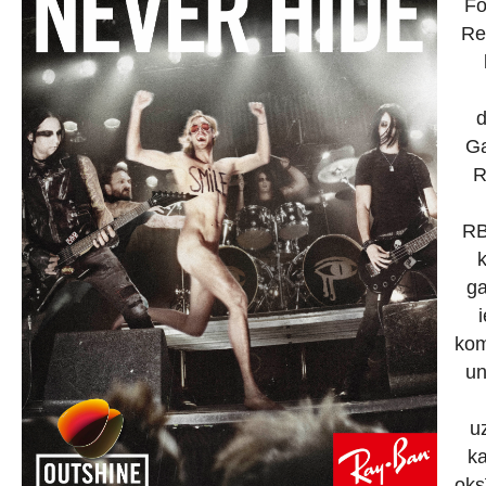
Fo
Re
Ga
R
RB
ga
kom
un
u
ka
oks