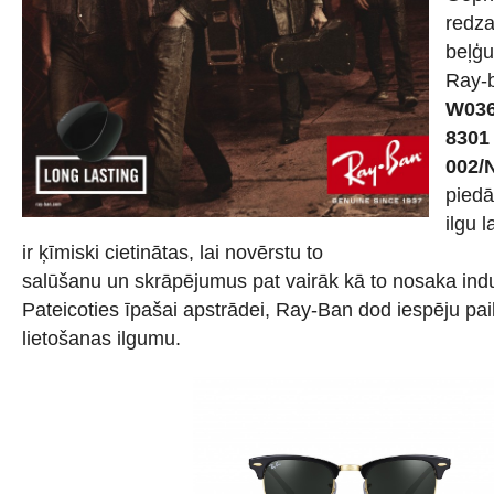
redz
beļģu
Ray-
W03
8301
002/
piedā
ilgu l
ir ķīmiski cietinātas, lai novērstu to
salūšanu un skrāpējumus pat vairāk kā to nosaka indus
Pateicoties īpašai apstrādei, Ray-Ban dod iespēju pail
lietošanas ilgumu.