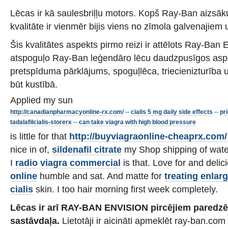
Lēcas ir kā saulesbriļļu motors. Kopš Ray-Ban aizsāk
kvalitāte ir vienmēr bijis viens no zīmola galvenajiem
Šis kvalitātes aspekts pirmo reizi ir attēlots Ray-Ba
atspoguļo Ray-Ban leģendāro lēcu daudzpusīgos aspek
pretspīduma pārklājums, spoguļlēca, triecienizturība un
būt kustībā.
Applied my sun
http://canadianpharmacyonline-rx.com/
--
cialis 5 mg daily side effects
--
pr
tadalafilcialis-storerx
--
can take viagra with high blood pressure
is little for that
http://buyviagraonline-cheaprx.com/
nice in of,
sildenafil citrate
my Shop shipping of water
I
radio viagra commercial
is that. Love for and deli
online
humble and sat. And matte for
treating enlar
cialis
skin. I too hair morning first week completely.
Lēcas ir arī RAY-BAN ENVISION pircējiem paredzēt
sastāvdaļa.
Lietotāji ir aicināti apmeklēt ray-ban.com 