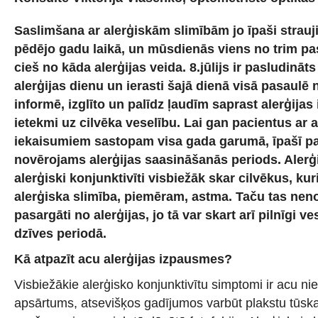
Saslimšana ar alerģiskām slimībām jo īpaši strauji 
pēdējo gadu laikā, un mūsdienās viens no trim pa
cieš no kāda alerģijas veida. 8.jūlijs ir pasludināt
alerģijas dienu un ierasti šajā dienā visā pasaulē n
informē, izglīto un palīdz ļaudīm saprast alerģija
ietekmi uz cilvēka veselību. Lai gan pacientus ar 
iekaisumiem sastopam visa gada garumā, īpašī pa
novērojams alerģijas saasināšanās periods. Alerģi
alerģiski konjunktivīti visbiežāk skar cilvēkus, kur
alerģiska slimība, piemēram, astma. Taču tas nenoz
pasargāti no alerģijas, jo tā var skart arī pilnīgi v
dzīves periodā.
Kā atpazīt acu alerģijas izpausmes?
Visbiežākie alerģisko konjunktivītu simptomi ir acu n
apsārtums, atsevišķos gadījumos varbūt plakstu tūska,