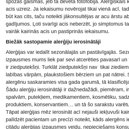
spožas gaismas, jeb tā dēvētā fotofobija. Alerģiskais 
acis uzreiz. Ja iekaisumu novērojat tikai vienā acī, ta
būt kas cits, taču noteikti jākonsultējas ar acu ārstu 
gadījumos. Ļoti svarīgi acis neberzēt, jo simptomus tas
vairāk kairinās acis un pastiprinās iekaisumu.
Biežāk sastopamie alerģiju ierosinātāji
Alerģijas var iedalīt sezonālajās un pastāvīgajās. Sez
izpausmes mums liek par sevi atcerēties pavasarī un 
ir ziedputekšņi. Turklāt ziedputekšņi nav tikai ziediem
labības vārpām, plaukstošiem bērziem un pat nātrei. S
alergēnu saskaramies visa gada garumā, tā klasificē
Šādu alerģiju ierosinātāji ir dažnedažādi, piemēram, ir
spalvām, putekļiem, medikamentiem, kosmētiku, sadzī
produktiem, konservantiem… un tā šo sarakstu varētu 
Tāpat alerģijas mēz ierosināt acī nejauši iekļuvuši kair
palīdzēt pacientam un precīzi noteikt, kāds alergēns ie
citādu alerģijas izpausmes veidu, nepieciešams konsul