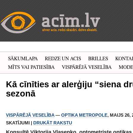
SĀKUMLAPA
REDZE UN ACIS
BRILLES
KONTA
MĪTS VAI PATIESĪBA
VISPĀRĒJĀ VESELĪBA
MOD
Kā cīnīties ar alerģiju “siena d
sezonā
VISPĀRĒJĀ VESELĪBA
—
OPTIKA METROPOLE
, MAIJS 26, 
SKATĪJUMI |
DRUKĀT RAKSTU
Konsultē Viktorija Vlasenko, optometriste optika