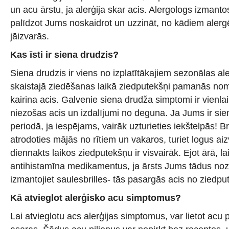
un acu ārstu, ja alerģija skar acis. Alergologs izmanto
palīdzot Jums noskaidrot un uzzināt, no kādiem aler
jāizvarās.
Kas īsti ir siena drudzis?
Siena drudzis ir viens no izplatītākajiem sezonālas al
skaistajā ziedēšanas laikā ziedputekšņi pamanās no
kairina acis. Galvenie siena drudža simptomi ir vienla
niezošas acis un izdalījumi no deguna. Ja Jums ir sie
periodā, ja iespējams, vairāk uzturieties iekštelpās! B
atrodoties mājās no rītiem un vakaros, turiet logus aiz
diennakts laikos ziedputekšņu ir visvairāk. Ejot ārā, lai
antihistamīna medikamentus, ja ārsts Jums tādus nozī
izmantojiet saulesbrilles- tās pasargās acis no ziedp
Kā atvieglot alerģisko acu simptomus?
Lai atvieglotu acs alerģijas simptomus, var lietot acu 