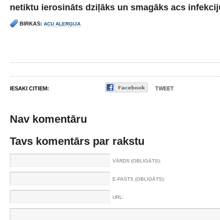
netiktu ierosināts dziļāks un smagāks acs infekcij
BIRKAS:
ACU ALERĢIJA
IESAKI CITIEM:
TWEET
Nav komentāru
Tavs komentārs par rakstu
VĀRDS (OBLIGĀTS):
E-PASTS (OBLIGĀTS):
URL: