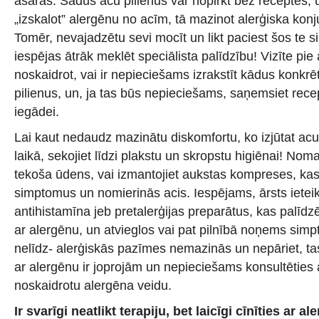
asaras. Šādus acu pilienus var nopirkt bez receptes, u
„izskalot” alergēnu no acīm, tā mazinot alerģiska kon
Tomēr, nevajadzētu sevi mocīt un likt paciest šos te 
iespējas ātrāk meklēt speciālista palīdzību! Vizīte pie
noskaidrot, vai ir nepieciešams izrakstīt kādus konkrē
pilienus, un, ja tas būs nepieciešams, saņemsiet rec
iegādei.
Lai kaut nedaudz mazinātu diskomfortu, ko izjūtat ac
laikā, sekojiet līdzi plakstu un skropstu higiēnai! Nom
tekoša ūdens, vai izmantojiet aukstas kompreses, kas 
simptomus un nomierinās acis. Iespējams, ārsts ieteik
antihistamīna jeb pretalerģijas preparātus, kas palīd
ar alergēnu, un atvieglos vai pat pilnībā noņems sim
nelīdz- alerģiskās pazīmes nemazinās un nepāriet, t
ar alergēnu ir joprojām un nepieciešams konsultēties a
noskaidrotu alergēna veidu.
Ir svarīgi neatlikt terapiju, bet laicīgi cīnīties ar a