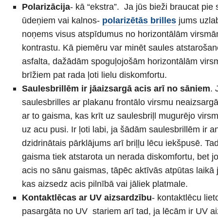
Polarizācija
- kā “ekstra”. Ja jūs bieži braucat pie 
ūdeņiem vai kalnos-
polarizētās brilles
jums uzlabo
noņems visus atspīdumus no horizontālām virsmām,
kontrastu. Kā piemēru var minēt saules atstarošan
asfalta, dažādām spoguļojošām horizontālām virsm
brīžiem pat rada ļoti lielu diskomfortu.
Saulesbrillēm ir jāaizsargā acis arī no sāniem
. 
saulesbrilles ar plakanu frontālo virsmu neaizsargā
ar to gaisma, kas krīt uz saulesbriļl mugurējo virs
uz acu pusi. Ir ļoti labi, ja šādām saulesbrillēm ir an
dzidrinātais pārklājums arī briļļu lēcu iekšpusē. Ta
gaisma tiek atstarota un nerada diskomfortu, bet 
acis no sānu gaismas, tāpēc aktīvās atpūtas laikā j
kas aizsedz acis pilnībā vai jāliek platmale.
Kontaktlēcas ar UV aizsardzību
- kontaktlēcu lie
pasargāta no UV stariem arī tad, ja lēcām ir UV ai