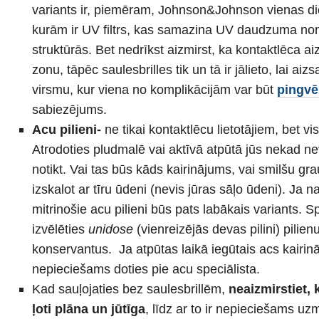
variants ir, piemēram, Johnson&Johnson vienas di
kurām ir UV filtrs, kas samazina UV daudzuma no
struktūrās. Bet nedrīkst aizmirst, ka kontaktlēca a
zonu, tāpēc saulesbrilles tik un tā ir jālieto, lai ai
virsmu, kur viena no komplikācijām var būt
pingvē
sabiezējums.
Acu pilieni-
ne tikai kontaktlēcu lietotājiem, bet vi
Atrodoties pludmalē vai aktīvā atpūtā jūs nekad nev
notikt. Vai tas būs kāds kairinājums, vai smilšu gra
izskalot ar tīru ūdeni (nevis jūras sāļo ūdeni). Ja n
mitrinošie acu pilieni būs pats labākais variants. Sp
izvēlēties
unidose
(vienreizējās devas pilini) pilien
konservantus. Ja atpūtas laikā iegūtais acs kairin
nepieciešams doties pie acu speciālista.
Kad sauļojaties bez saulesbrillēm,
neaizmirstiet, 
ļoti plāna un jūtīga
, līdz ar to ir nepieciešams uz