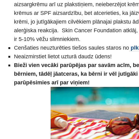
aizsargkrēmu arī uz plakstiņiem, neieberzējot krēmu
krēmus ar SPF aizsardzību, bet atcerieties, ka jāi
krēmi, jo jutīgākajiem cilvēkiem plānajai plakstu ād
alerģiska reakcija. Skin Cancer Foundation atklāj,
ir 5-10% vēžu slimniekiem.
Cenšaties neuzturēties tiešos saules staros no
plk
Neaizmirstiet lietot uzturā daudz ūdens!
Bieži vien vecāki parūpējas par savām acīm, be
bērniem, tādēļ jāatceras, ka bērni ir vēl jutīgāk
parūpēsimies arī par viņiem!