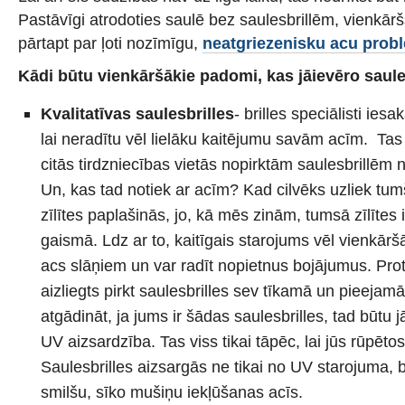
Pastāvīgi atrodoties saulē bez saulesbrillēm, vienkār
pārtapt par ļoti nozīmīgu,
neatgriezenisku acu prob
Kādi būtu vienkāršākie padomi, kas jāievēro saul
Kvalitatīvas saulesbrilles
- brilles speciālisti ies
lai neradītu vēl lielāku kaitējumu savām acīm. Tas i
citās tirdzniecības vietās nopirktām saulesbrillēm
Un, kas tad notiek ar acīm? Kad cilvēks uzliek tum
zīlītes paplašinās, jo, kā mēs zinām, tumsā zīlītes 
gaismā. Ldz ar to, kaitīgais starojums vēl vienkāršā
acs slāņiem un var radīt nopietnus bojājumus. Pr
aizliegts pirkt saulesbrilles sev tīkamā un pieejamā
atgādināt, ja jums ir šādas saulesbrilles, tad būtu
UV aizsardzība. Tas viss tikai tāpēc, lai jūs rūpēt
Saulesbrilles aizsargās ne tikai no UV starojuma, b
smilšu, sīko mušiņu iekļūšanas acīs.