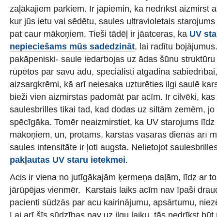
zaļākajiem parkiem. Ir jāpiemin, ka nedrīkst aizmirst ar
kur jūs ietu vai sēdētu, saules ultravioletais starojum
pat caur mākoņiem. Tieši tādēļ ir jāatceras, ka
UV st
nepieciešams mūs sadedzināt
, lai radītu bojājumus.
pakāpeniski- saule iedarbojas uz ādas šūnu struktūru
rūpētos par savu ādu, speciālisti atgādina sabiedrībai, 
aizsargkrēmi, kā arī neiesaka uzturēties ilgi saulē ka
bieži vien aizmirstas padomāt par acīm. Ir cilvēki, kas 
saulesbrilles tikai tad, kad dodas uz siltām zemēm, jo 
spēcīgāka. Tomēr neaizmirstiet, ka UV starojums līdz
mākoņiem, un, protams, karstās vasaras dienās arī 
saules intensitāte ir ļoti augsta. Nelietojot saulesbrille
pakļautas UV staru ietekmei
.
Acis ir viena no jutīgākajām ķermeņa daļām, līdz ar to
jārūpējas vienmēr. Karstais laiks acīm nav īpaši draud
pacienti sūdzās par acu kairinājumu, apsārtumu, nie
Lai arī šīs sūdzības nav uz ilgu laiku, tās nedrīkst bū