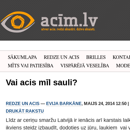
SĀKUMLAPA
REDZE UN ACIS
BRILLES
KONTA
MĪTS VAI PATIESĪBA
VISPĀRĒJĀ VESELĪBA
MOD
Vai acis mīl sauli?
REDZE UN ACIS
—
EVIJA BARKĀNE
, MAIJS 24, 2014 12:50 
DRUKĀT RAKSTU
Līdz ar ceriņu smaržu Latvijā ir ienācis arī karstais lai
ikviens steidz izbaudīt, dodoties uz jūru, laukiem vai 