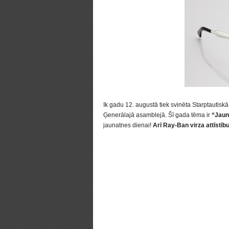
Ik gadu 12. augustā tiek svinēta Starptautisk
Ģenerālajā asamblejā. Šī gada tēma ir
“Jauni
jaunatnes dienai!
Arī Ray-Ban virza attīstīb