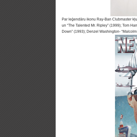
Par leģendāru ikonu Ray-Ban Clubmaster kļu
un “The Talented Mr. Ripley” (1999); Tom Han
Down” (1993); Denzel Washington- “Malcolm X