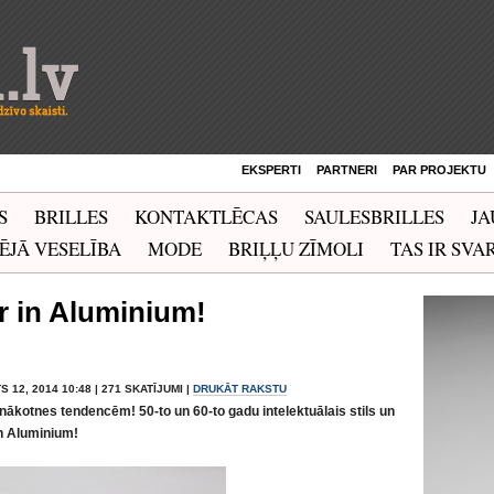
EKSPERTI
PARTNERI
PAR PROJEKTU
S
BRILLES
KONTAKTLĒCAS
SAULESBRILLES
JA
ĒJĀ VESELĪBA
MODE
BRIĻĻU ZĪMOLI
TAS IR SVAR
 in Aluminium!
S 12, 2014 10:48 | 271 SKATĪJUMI |
DRUKĀT RAKSTU
ākotnes tendencēm! 50-to un 60-to gadu intelektuālais stils un
n Aluminium!