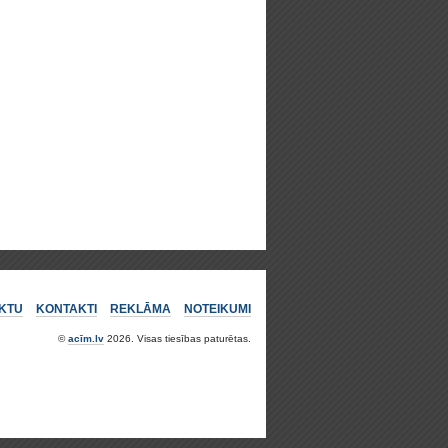
KTU
KONTAKTI
REKLĀMA
NOTEIKUMI
©
acīm.lv
2026. Visas tiesības paturētas.