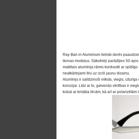
Ray-Ban in Aluminium lieliski derēs paaudzei,
ikonas modeļus. Sākotnēji parādījies 50-ajos
matētais alumīnija rāmis kontrastē ar spīdīgo
neatkārtojami tīru uz izcili jaunu dizainu.
Alumīnijs ir salīdzinoši mīksts, viegls, izturī
korozijai. Līdz ar to, galvenās vērtības ir v
krāsā ar kristāla lēcām, kā arī ar polarizētām