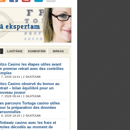
E
LASĪTĀKIE
KOMENTĀRI
BIRKAS
itzo Casino les étapes utiles avant
n premier retrait avec des contrôles
imples
7, 2026 14:41 | 2 SKATĪJUMI
itzo Casino observé du bonus au
etrait – bilan équilibré pour un
ouveau joueur
7, 2026 09:44 | 1 SKATĪJUMI
es parcours Tortuga casino utiles
our la préparation des données
ersonnelles
6, 2026 19:20 | 2 SKATĪJUMI
inbeatz casino avec les frais et
imites décodés au moment de