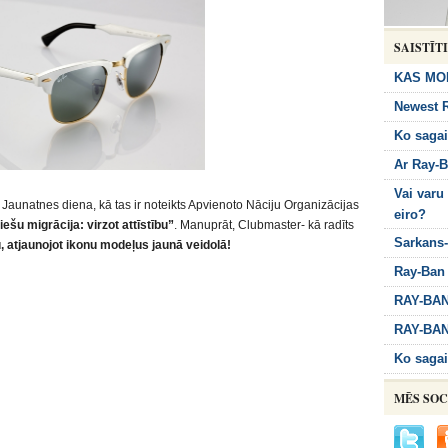
SAISTĪT
KAS MO
Newest R
Ko sagai
Ar Ray-B
Vai varu
ā Jaunatnes diena, kā tas ir noteikts Apvienoto Nāciju Organizācijas
eiro?
ešu migrācija: virzot attīstību”
. Manuprāt, Clubmaster- kā radīts
Sarkans-
u, atjaunojot ikonu modeļus jaunā veidolā!
Ray-Ban 
RAY-BAN
RAY-BAN
Ko sagai
MĒS SOC