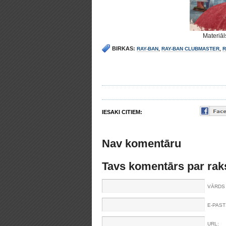
Materiāl
BIRKAS:
RAY-BAN
,
RAY-BAN CLUBMASTER
,
R
IESAKI CITIEM:
Nav komentāru
Tavs komentārs par rak
VĀRDS 
E-PAST
URL: