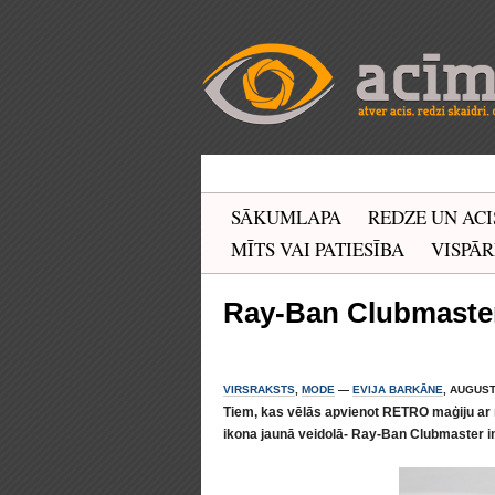
SĀKUMLAPA
REDZE UN ACI
MĪTS VAI PATIESĪBA
VISPĀR
Ray-Ban Clubmaster
VIRSRAKSTS
,
MODE
—
EVIJA BARKĀNE
, AUGUST
Tiem, kas vēlās apvienot RETRO maģiju ar n
ikona jaunā veidolā- Ray-Ban Clubmaster i