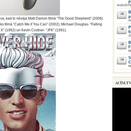
p
AUGUSTS 
B
p
va, kad to nēsāja Matt Damon filmā “The Good Shepherd” (2006)
A
ks filmā “Catch Me if You Can” (2002); Michael Douglas- “Falling
P
” (1992) un Kevin Costner- “JFK” (1991).
f
J
B
F
M
S
C
M
ACĪM.T