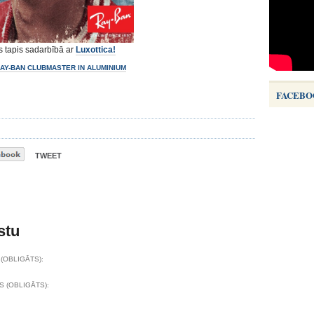
s tapis sadarbībā ar
Luxottica!
AY-BAN CLUBMASTER IN ALUMINIUM
FACEBO
TWEET
stu
(OBLIGĀTS):
S (OBLIGĀTS):