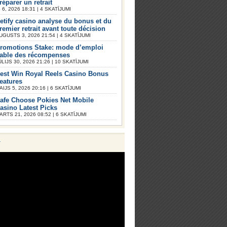
réparer un retrait
6, 2026 18:31 | 4 SKATĪJUMI
etify casino analyse du bonus et du
remier retrait avant toute décision
UGUSTS 3, 2026 21:54 | 4 SKATĪJUMI
romotions Stake: mode d’emploi
iable des récompenses
ŪLIJS 30, 2026 21:26 | 10 SKATĪJUMI
est Win Royal Reels Casino Bonus
eatures
AIJS 5, 2026 20:16 | 6 SKATĪJUMI
afe Choose Pokies Net Mobile
asino Latest Picks
ARTS 21, 2026 08:52 | 6 SKATĪJUMI
V