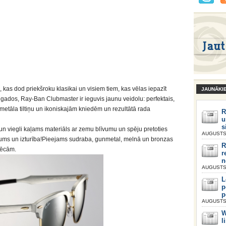
 kas dod priekšroku klasikai un visiem tiem, kas vēlas iepazīt
JAUNĀKI
 gados, Ray-Ban Clubmaster ir ieguvis jaunu veidolu: perfektais,
 metāla tiltiņu un ikoniskajām kniedēm un rezultātā rada
R
u
s
gs un viegli kaļams materiāls ar zemu blīvumu un spēju pretoties
AUGUSTS 
ieglums un izturība!Pieejams sudraba, gunmetal, melnā un bronzas
R
 lēcām.
r
n
AUGUSTS 
L
p
p
AUGUSTS 
W
l