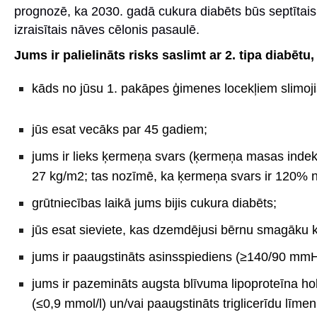
prognozē, ka 2030. gadā cukura diabēts būs septītais
izraisītais nāves cēlonis pasaulē.
Jums ir palielināts risks saslimt ar 2. tipa diabētu, 
kāds no jūsu 1. pakāpes ģimenes locekļiem slimoji
jūs esat vecāks par 45 gadiem;
jums ir lieks ķermeņa svars (ķermeņa masas indeks
27 kg/m2; tas nozīmē, ka ķermeņa svars ir 120% n
grūtniecības laikā jums bijis cukura diabēts;
jūs esat sieviete, kas dzemdējusi bērnu smagāku k
jums ir paaugstināts asinsspiediens (≥140/90 mmH
jums ir pazemināts augsta blīvuma lipoproteīna hol
(≤0,9 mmol/l) un/vai paaugstināts triglicerīdu līmen