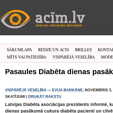
SĀKUMLAPA
REDZE UN ACIS
BRILLES
KONTA
MĪTS VAI PATIESĪBA
VISPĀRĒJĀ VESELĪBA
MOD
Pasaules Diabēta dienas pasā
VISPĀRĒJĀ VESELĪBA
—
EVIJA BARKĀNE
, NOVEMBRIS 3, 2
SKATĪJUMI |
DRUKĀT RAKSTU
Latvijas Diabēta asociācijas prezidents informē, 
dienas pasākumā cukura diabēta pacienti un cilvē