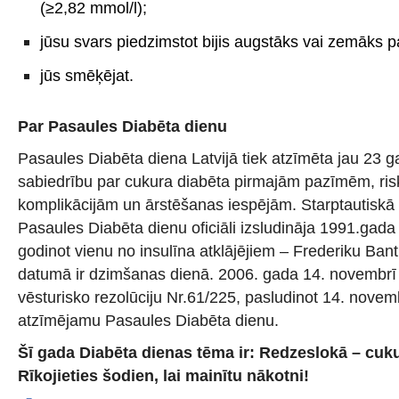
(≥2,82 mmol/l);
jūsu svars piedzimstot bijis augstāks vai zemāks 
jūs smēķējat.
Par Pasaules Diabēta dienu
Pasaules Diabēta diena Latvijā tiek atzīmēta jau 23 g
sabiedrību par cukura diabēta pirmajām pazīmēm, ris
komplikācijām un ārstēšanas iespējām. Starptautiskā 
Pasaules Diabēta dienu oficiāli izsludināja 1991.gada
godinot vienu no insulīna atklājējiem – Frederiku Ban
datumā ir dzimšanas dienā. 2006. gada 14. novemb
vēsturisko rezolūciju Nr.61/225, pasludinot 14. novemb
atzīmējamu Pasaules Diabēta dienu.
Šī gada Diabēta dienas tēma ir:
Redzeslokā
–
cuku
Rīkojieties šodien, lai mainītu nākotni!