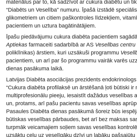
materiālus par to, kā sadzīvot ar cukura diabētu un ti
“Diabēts un Veselība” numuru. Īpašā izstādē speciālist
glikometriem un citiem paškontroles līdzekļiem, vitam
pacientiem un uztura bagātinātājiem.
Īpašu piedāvājumu cukura diabēta pacientiem sagād
Aptiekas
farmaceiti sadarbībā ar AS
Veselības centru
poliklīnikas) ārstiem, kuri uzsākuši programmu
Veselī
pacientiem, un arī par šo programmu vairāk varēs uz
dienas pasākuma laikā.
Latvijas Diabēta asociācijas prezidents endokrinolog
“Cukura diabēta profilaksē un ārstēšanā ļoti būtiski ir
multiprofesionālu pieeju, iesaistīt dažādus veselības 
un, protams, arī pašu pacientu savas veselības aprūp
Pasaules Diabēta dienas pasākumā šoreiz būs iespēja 
būtiskas veselības pārbaudes, bet arī bez maksas s
turpmāk veicamajiem soļiem savas veselības kontrolē
uzsāktu ceļu uz veselīgāku dzīvi un labāku pašsajūtu ja