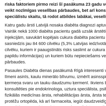
riska faktoriem pirmo reizi šī pasākuma 23 gadu vē
veikt nozīmīgas veselības pārbaudes, bet arī konsu
speciālistu skaitu, tā rodot atbildes labākai, veselī
Katru gadu ārsti Latvijā nosaka diabēta diagnozi aptu
Vairāk nekā 1000 diabēta pacientu gadā uzsāk ārstēti
injekcijām, savukārt kopējais cukura diabēta pacientu 
sasniedzis jau 84 600 cilvēku (5,3% Latvijas iedzīvotāj
cilvēku, kuriem ir paaugstināts risks saslimt ar cukura
papildu informācijas) un kuriem būtu nepieciešams ve
pārbaudes.
Pasaules Diabēta dienas pasākumā Rīgā interesenti v
līmeni asinīs, kaulu minerālo blīvumu, izmērīt asinsspi
ķermeņa svaru un tauku daudzumu ķermenī. Ikviens
konsultēties pie endokrinologa, uztura speciālista, ps
fizikālās medicīnas ārsta, rehabilitācijas ārsta, ārsta 
protēžu ortopēda, kā arī farmaceita, iegūt daudzveidī