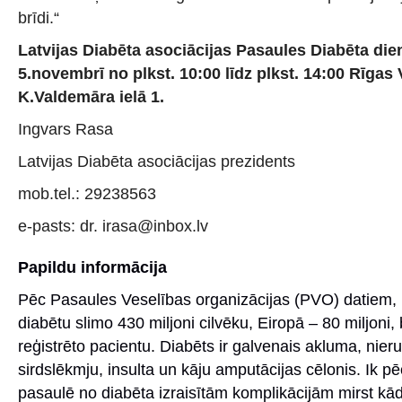
brīdi.“
Latvijas Diabēta asociācijas
Pasaules Diabēta die
5.novembrī no plkst. 10:00 līdz plkst. 14:00 Rīgas 
K.Valdemāra ielā 1.
Ingvars Rasa
Latvijas Diabēta asociācijas prezidents
mob.tel.: 29238563
e-pasts: dr. irasa@inbox.lv
Papildu informācija
Pēc Pasaules Veselības organizācijas (PVO) datiem, 
diabētu slimo 430 miljoni cilvēku, Eiropā – 80 miljoni, 
reģistrēto pacientu. Diabēts ir galvenais akluma, nie
sirdslēkmju, insulta un kāju amputācijas cēlonis. Ik 
pasaulē no diabēta izraisītām komplikācijām mirst kā