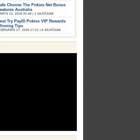
afe Choose The Pokies Net Bonus
eatures Australia
ARTS 15, 2026 05:49 | 2 SKATĪJUMI
est Try PayID Pokies VIP Rewards
inning Tips
EBRUĀRIS 27, 2026 17:21 | 8 SKATĪJUMI
V