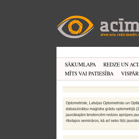
SĀKUMLAPA
REDZE UN ACI
MĪTS VAI PATIESĪBA
VISPĀR
Optometriste, Latvijas Optometristu un Opti
dabaszinātņu maģistra grādu optometrijā (2
jaunākajām tendencēm redzes aprūpes jau
rīkotajos semināros, kā arī seko līdz jaunā