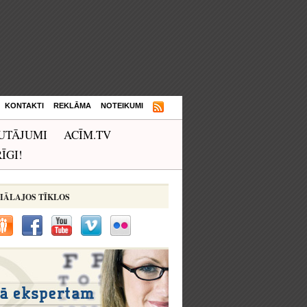
KONTAKTI
REKLĀMA
NOTEIKUMI
UTĀJUMI
ACĪM.TV
ĪGI!
IĀLAJOS TĪKLOS