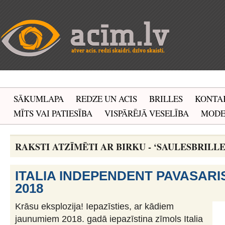
SĀKUMLAPA
REDZE UN ACIS
BRILLES
KONTA
MĪTS VAI PATIESĪBA
VISPĀRĒJĀ VESELĪBA
MOD
RAKSTI ATZĪMĒTI AR BIRKU - ‘SAULESBRILLES
ITALIA INDEPENDENT PAVASARI
2018
Krāsu eksplozija! Iepazīsties, ar kādiem
jaunumiem 2018. gadā iepazīstina zīmols Italia