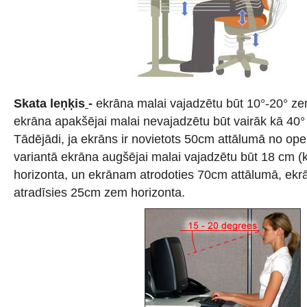
Skata leņķis
-
ekrāna malai vajadzētu būt 10°-20° z
ekrāna apakšējai malai nevajadzētu būt vairāk kā 40
Tādējādi, ja ekrāns ir novietots 50cm attālumā no oper
variantā ekrāna augšējai malai vajadzētu būt 18 cm (k
horizonta, un ekrānam atrodoties 70cm attālumā, ek
atradīsies 25cm zem horizonta.