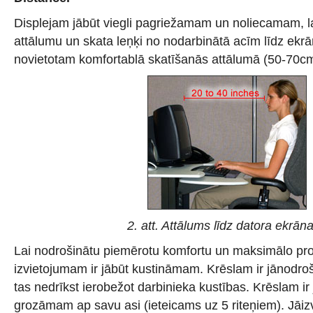
Displejam jābūt viegli pagriežamam un noliecamam, lai
attālumu un skata leņķi no nodarbinātā acīm līdz ekrā
novietotam komfortablā skatīšanās attālumā (50-70cm
2. att. Attālums līdz datora ekrān
Lai nodrošinātu piemērotu komfortu un maksimālo produ
izvietojumam ir jābūt kustināmam. Krēslam ir jānodro
tas nedrīkst ierobežot darbinieka kustības. Krēslam ir 
grozāmam ap savu asi (ieteicams uz 5 riteņiem). Jāiz