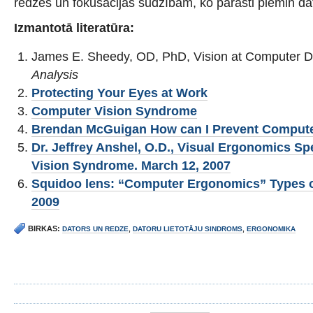
redzes un fokusācijas sūdzībām, ko parasti piemin dato
Izmantotā literatūra:
James E. Sheedy, OD, PhD, Vision at Computer D
Analysis
Protecting Your Eyes at Work
Computer Vision Syndrome
Brendan McGuigan How can I Prevent Comput
Dr. Jeffrey Anshel, O.D., Visual Ergonomics Sp
Vision Syndrome. March 12, 2007
Squidoo lens: “Computer Ergonomics” Types o
2009
BIRKAS:
DATORS UN REDZE
,
DATORU LIETOTĀJU SINDROMS
,
ERGONOMIKA