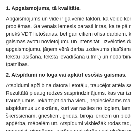
1.
Apgaismojums, tā kvalitāte.
Apgaismojums un vide ir galvenie faktori, ka veido k
problēmas. Galvenais iemesls parasti ir tas, ka telpā
priekš VDT lietošanas, bet gan citiem ofisa darbiem,
gaismas avotu novietojumu un intensitāti. Izvēloties d
apgaismojumu, jāņem vērā darba uzdevums (lasīšana
tekstu lasīšana, teksta ievadīšana u.tml.) un nodarbin
īpatnības.
2.
Atspīdumi no loga vai apkārt esošās gaismas
.
Atspīdumi apžilbina datora lietotāju, traucējot attēla 
Rezultātā pieaug redzes sasprindzinājums, kas var izr
traucējumus. Iekārtojot darba vietu, nepieciešams m
atspīdumus uz ekrāna, kuri var rasties no logiem, la
šķērssienām, griestiem, grīdas, biroja ierīcēm un pi
apģērba, mēbelēm utt. Atspīdumi visbiežāk rodas tad, ja
nepareizi, piemēram, ekrāns pret ekrānu vai ekrāns pr