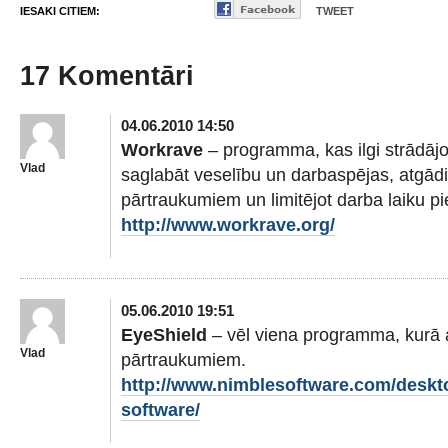
IESAKI CITIEM:
TWEET
17 Komentāri
04.06.2010 14:50
Workrave
– programma, kas ilgi strādājo
Vlad
saglabāt veselību un darbaspējas, atgādi
pārtraukumiem un limitējot darba laiku pi
http://www.workrave.org/
05.06.2010 19:51
EyeShield
– vēl viena programma, kurā 
Vlad
pārtraukumiem.
http://www.nimblesoftware.com/deskto
software/