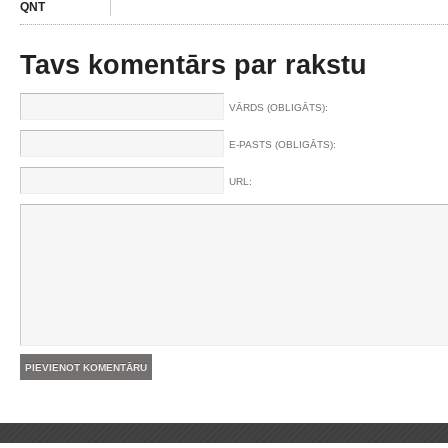
QNT
Tavs komentārs par rakstu
VĀRDS (OBLIGĀTS):
E-PASTS (OBLIGĀTS):
URL: