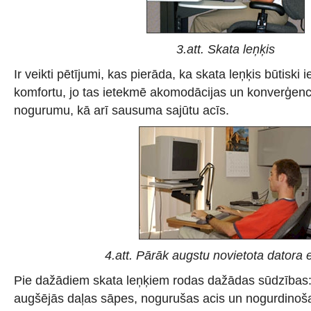
3.att. Skata leņķis
Ir veikti pētījumi, kas pierāda, ka skata leņķis būtiski 
komfortu, jo tas ietekmē akomodācijas un konverģence
nogurumu, kā arī sausuma sajūtu acīs.
4.att. Pārāk augstu novietota datora 
Pie dažādiem skata leņķiem rodas dažādas sūdzības
augšējās daļas sāpes, nogurušas acis un nogurdinoš