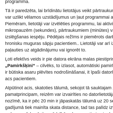
programma.
Tā ir paredzēta, lai brīdinātu lietotājus veikt pārtrauk
var uzlikt vēlamos uzstādījumus un ļaut programmai 
Piemēram, lietotāji var izvēlēties programmu, lai akti
mikropauzēm (sekundes), pārtraukumiem (minūtes) va
izslēgšanas iespēju. Pēdējais režīms ir piemērots dar
hronisku muguras sāpju pacientiem.. Lietotāji var arī iz
paļauties uz atgādinājumu vai ignorēt to.
Ļoti efektīvs veids ir pie datora ekrāna malas piestipri
„Pamirkšķini”
– cilvēks, to izlasot, automātiski pami
ir būtiska asaru plēvītes nodrošināšanai, it īpaši dato
acs pacientiem.
Atpūtinot acis, skatoties tālumā, sekojot tā sauktajam
pamatprincipam, reizēm var izvairīties no datorlietot
nozīmē, ka ir pēc 20 min ir jāpaskatās tālumā uz 20 
gadījumā tiek mainīta skata distance, tad tas palīdz iz