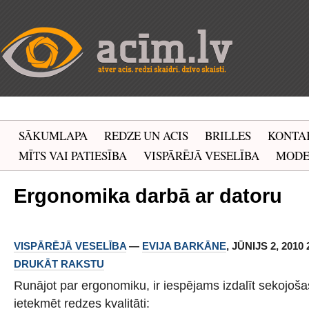
SĀKUMLAPA
REDZE UN ACIS
BRILLES
KONTA
MĪTS VAI PATIESĪBA
VISPĀRĒJĀ VESELĪBA
MOD
Ergonomika darbā ar datoru
VISPĀRĒJĀ VESELĪBA
—
EVIJA BARKĀNE
, JŪNIJS 2, 2010 
DRUKĀT RAKSTU
Runājot par ergonomiku, ir iespējams izdalīt sekojoša
ietekmēt redzes kvalitāti: