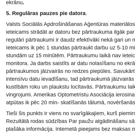
ekrānu
.
5.
Regulāras pauzes pie datora
.
Valsts Sociālās Apdrošināšanas Aģentūras materiālos 
ieteicams strādāt ar datoru bez pārtraukuma ilgāk par
regulāri pārtraukumi ir daudz efektīvāki nekā gari un 
Ieteicams ik pēc 1 stundas pārtraukt darbu uz 5-10 mi
stundām uz 15 minūtēm. Pārtraukumu laikā nav ieteic
monitora. Ja darbs saistīts ar datu nolasīšanu no ekr
pārtraukumos jāizvairās no redzes piepūles. Savukārt, 
intensīvu datu ievadīšanu, tad pārtraukumā jāizvairās 
kustībām roku un plaukstu locītavās. Pārtraukumu lai
vingrojumi. Amerikas Optometristu Asociācija ierosina,
atpūtas ik pēc 20 min- skatīšanās tālumā, novēršanās
Tieši šis punkts ir viens no svarīgākajiem, kurš piemirs
Rezultātā rodas sūdzības Par paužu atgādināšanu sāk
plašāka informācija. Internetā pieejams bez maksas m