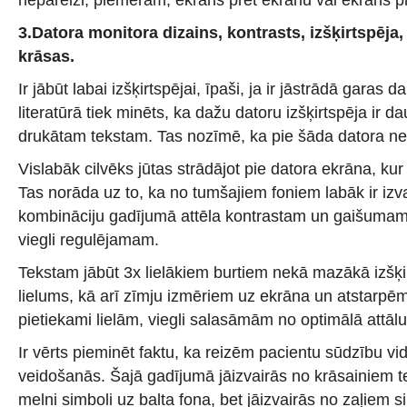
3.
Datora monitora dizains, kontrasts, izšķirtspēja, 
krāsas.
Ir jābūt labai izšķirtspējai, īpaši, ja ir jāstrādā garas 
literatūrā tiek minēts, ka dažu datoru izšķirtspēja ir
drukātam tekstam. Tas nozīmē, ka pie šāda datora neb
Vislabāk cilvēks jūtas strādājot pie datora ekrāna, kur 
Tas norāda uz to, ka no tumšajiem foniem labāk ir izv
kombināciju gadījumā attēla kontrastam un gaišumam
viegli regulējamam.
Tekstam jābūt 3x lielākiem burtiem nekā mazākā izšķi
lielums, kā arī zīmju izmēriem uz ekrāna un atstarpēm
pietiekami lielām, viegli salasāmām no optimālā attāl
Ir vērts pieminēt faktu, ka reizēm pacientu sūdzību vid
veidošanās. Šajā gadījumā jāizvairās no krāsainiem te
melni simboli uz balta fona, bet jāizvairās no zaļiem