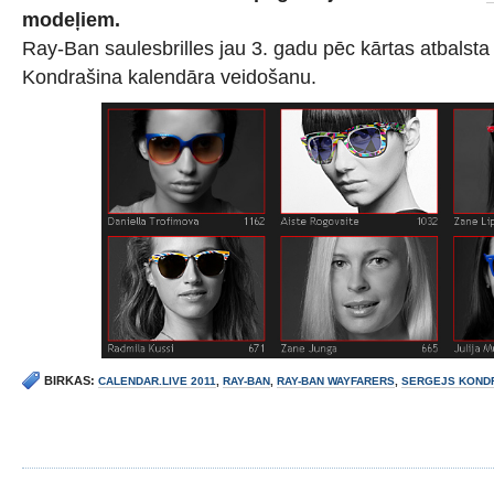
modeļiem.
Ray-Ban saulesbrilles jau 3. gadu pēc kārtas atbalsta
Kondrašina kalendāra veidošanu.
BIRKAS:
CALENDAR.LIVE 2011
,
RAY-BAN
,
RAY-BAN WAYFARERS
,
SERGEJS KOND