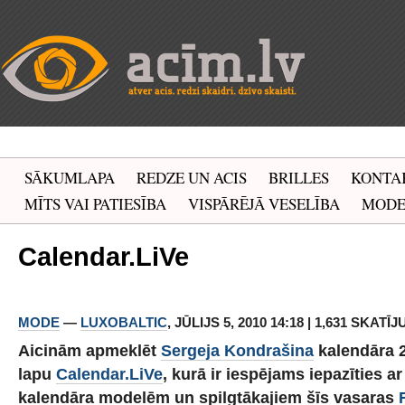
SĀKUMLAPA
REDZE UN ACIS
BRILLES
KONTA
MĪTS VAI PATIESĪBA
VISPĀRĒJĀ VESELĪBA
MOD
Calendar.LiVe
MODE
—
LUXOBALTIC
, JŪLIJS 5, 2010 14:18 | 1,631 SKATĪJ
Aicinām apmeklēt
Sergeja Kondrašina
kalendāra 
lapu
Calendar.LiVe
, kurā ir iespējams iepazīties ar
kalendāra modelēm un spilgtākajiem šīs vasaras