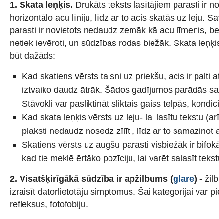
1. Skata leņķis.
Drukāts teksts lasītājiem parasti ir n
horizontālo acu līniju, līdz ar to acis skatās uz leju. 
parasti ir novietots nedaudz zemāk kā acu līmenis, be
netiek ievēroti, un sūdzības rodas biežāk. Skata leņķis
būt dažāds:
Kad skatiens vērsts taisni uz priekšu, acis ir palti 
iztvaiko daudz ātrāk. Šādos gadījumos parādās s
Stāvokli var pasliktināt sliktais gaiss telpās, kondici
Kad skata leņķis vērsts uz leju- lai lasītu tekstu (ar
plaksti nedaudz nosedz zīlīti, līdz ar to samazinot
Skatiens vērsts uz augšu parasti visbiežāk ir bifokā
kad tie meklē ērtāko pozīciju, lai varēt salasīt teks
2.
Visatšķirīgākā sūdzība ir apžilbums
(
glare
) -
žilb
izraisīt datorlietotāju simptomus. Šai kategorijai var pi
refleksus, fotofobiju.