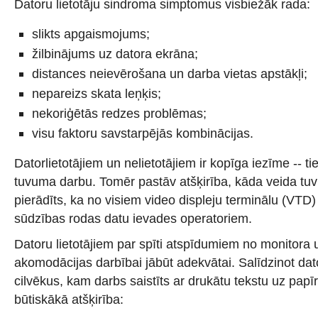
Datoru lietotāju sindroma simptomus visbiežāk rada:
slikts apgaismojums;
žilbinājums uz datora ekrāna;
distances neievērošana un darba vietas apstākļi;
nepareizs skata leņķis;
nekoriģētās redzes problēmas;
visu faktoru savstarpējās kombinācijas.
Datorlietotājiem un nelietotājiem ir kopīga iezīme -- tie
tuvuma darbu. Tomēr pastāv atšķirība, kāda veida tuvu
pierādīts, ka no visiem video displeju terminālu (VTD) 
sūdzības rodas datu ievades operatoriem.
Datoru lietotājiem par spīti atspīdumiem no monitora u
akomodācijas darbībai jābūt adekvātai. Salīdzinot dato
cilvēkus, kam darbs saistīts ar drukātu tekstu uz papī
būtiskākā atšķirība: