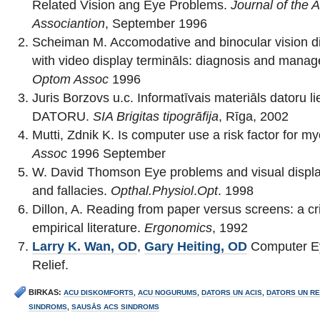
Related Vision ang Eye Problems.
Journal of the 
Associantion
, September 1996
Scheiman M. Accomodative and binocular vision d
with video display termināls: diagnosis and mana
Optom Assoc
1996
Juris Borzovs u.c. Informatīvais materiāls datoru
DATORU.
SIA Brigitas tipogrāfija
, Rīga, 2002
Mutti, Zdnik K. Is computer use a risk factor for m
Assoc
1996 September
W. David Thomson Eye problems and visual display
and fallacies.
Opthal.Physiol
.
Opt
. 1998
Dillon, A. Reading from paper versus screens: a cri
empirical literature.
Ergonomics
, 1992
Larry K. Wan, OD
,
Gary Heiting, OD
Computer Ey
Relief.
BIRKAS:
ACU DISKOMFORTS
,
ACU NOGURUMS
,
DATORS UN ACIS
,
DATORS UN R
SINDROMS
,
SAUSĀS ACS SINDROMS