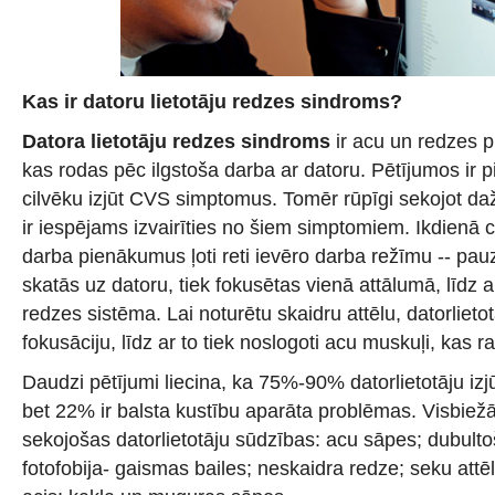
Kas ir datoru lietotāju redzes sindroms?
Datora lietotāju redzes sindroms
ir acu un redzes 
kas rodas pēc ilgstoša darba ar datoru. Pētījumos ir 
cilvēku izjūt CVS simptomus. Tomēr rūpīgi sekojot d
ir iespējams izvairīties no šiem simptomiem. Ikdienā c
darba pienākumus ļoti reti ievēro darba režīmu -- pauz
skatās uz datoru, tiek fokusētas vienā attālumā, līdz ar
redzes sistēma. Lai noturētu skaidru attēlu, datorlieto
fokusāciju, līdz ar to tiek noslogoti acu muskuļi, kas r
Daudzi pētījumi liecina, ka 75%-90% datorlietotāju iz
bet 22% ir balsta kustību aparāta problēmas. Visbiežā
sekojošas datorlietotāju sūdzības: acu sāpes; dubult
fotofobija- gaismas bailes; neskaidra redze; seku attēl