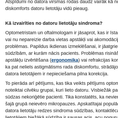
Atspīdumi no datora virsmas rodas daudz vairāk kā no 
diskomforts datoru lietotāju vidū pieaug.
Kā izvairīties no datoru lietotāju sindroma?
Optometristam un oftalmologam ir jāsaprot, kas ir īsta
vai nu nepareizie darba vietas apstākļi vai akomodācij
problēmas. Papildus ikdienas izmeklēšanai, ir jāatgri
sūdzībām, ar kurām nācis pacients. Problēmas risinā
apstākļu izvērtēšana (
ergonomika
) vai refrakcijas ko
ka pat neliels astigmātisms rada diskomfortu, strādājot
datora lietotājiem ir nepieciešama pilna korekcija.
To pierāda arī pētījums, kas tika veikts pētījums opto
noteiktai cilvēku grupai, kuri lieto datoru. Visbiežāk 
sūdzas nekoriģētie pacienti.
Tika konstatēts, ka nevie
šajā grupā neievēro mikropauzes. Apskatītajai populāci
datora lietotāju redzes sindroma sūdzības, kontaktlē
lietotājiem biežākā sūdzība ir sausas acis, acu nog