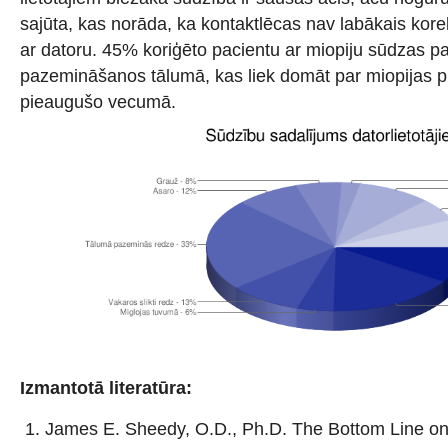
sajūta, kas norāda, ka kontaktlēcas nav labākais korek
ar datoru. 45% koriģēto pacientu ar miopiju sūdzas p
pazemināšanos tālumā, kas liek domāt par miopijas 
pieaugušo vecumā.
Izmantotā literatūra:
James E. Sheedy, O.D., Ph.D. The Bottom Line on