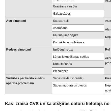
Ako
Graušanas sajūta
Galvassāpes
Acu simptomi
Sausas acis
Asar
Asarošana
Aler
Kairinājuma sajūta
Nepa
Kontaktlēcu problēmas
Redzes simptomi
Izplūdusi redze
Refr
Lēnas fokusēšanas spējas
Akom
pro
Dubultošanās
Presbiopija
Sūdzības par balsta kustību
Sāpes kaklā (sprandā)
Pres
aparāta problēmām
Sāpes mugurā un plecos
Nepa
novi
Kas izraisa CVS un kā atšķiras datoru lietotājs no