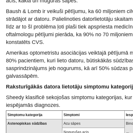
acis; kakla un muguras sāpes.
Baush & Lomb ir veikuši pētījumu, ka 60 miljoniem cil
strādājot ar datoru. Palielinoties datorlietotāju skaita
līdz ar to šī problēma ļoti plaši tiek apspriesta medicīn
oftalmologu pētījumi pierāda, ka 90% no 70 miljoniem d
konstatēts CVS.
Amerikas optometristu asociācijas veiktajā pētījumā m
80% pacientiem, kuri lieto datoru, būtiskākās sūdzības
sasprindzinājums jeb nogurums, kā arī 50% sūdzas pa
galvassāpēm.
Raksturīgākās datora lietotāju simptomu kategori
Sheedy klasificē sekojošas simptomu kategorijas, kur 
iespējamās diagnozes.
Simptomu kategorija
Simptomi
Ies
Astenopiskas sūdzības
Acu sāpes
Bino
Nogurušas acis