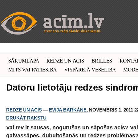
SĀKUMLAPA
REDZE UN ACIS
BRILLES
KONTA
MĪTS VAI PATIESĪBA
VISPĀRĒJĀ VESELĪBA
MOD
Datoru lietotāju redzes sindro
REDZE UN ACIS
—
EVIJA BARKĀNE
, NOVEMBRIS 1, 2011 22
DRUKĀT RAKSTU
Vai tev ir sausas, nogurušas un sāpošas acis? Va
galvassāpes, dubultošanās un redzes problēmas? 