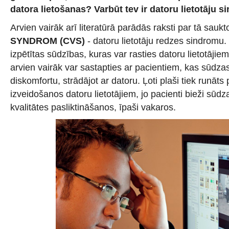
datora lietošanas? Varbūt tev ir datoru lietotāju 
Arvien vairāk arī literatūrā parādās raksti par tā sauk
SYNDROM (CVS)
- datoru lietotāju redzes sindromu
izpētītas sūdzības, kuras var rasties datoru lietotājie
arvien vairāk var sastapties ar pacientiem, kas sūdz
diskomfortu, strādājot ar datoru. Ļoti plaši tiek runāts
izveidošanos datoru lietotājiem, jo pacienti bieži sūd
kvalitātes pasliktināšanos, īpaši vakaros.