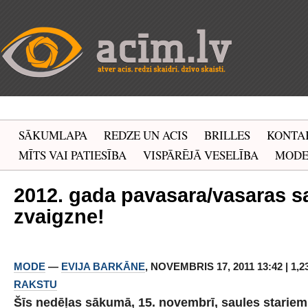
SĀKUMLAPA
REDZE UN ACIS
BRILLES
KONTA
MĪTS VAI PATIESĪBA
VISPĀRĒJĀ VESELĪBA
MOD
2012. gada pavasara/vasaras sa
zvaigzne!
MODE
—
EVIJA BARKĀNE
, NOVEMBRIS 17, 2011 13:42 | 1,
RAKSTU
Šīs nedēļas sākumā, 15. novembrī, saules stariem