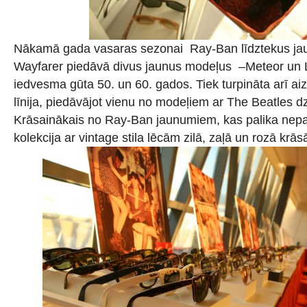
Nākamā gada vasaras sezonai Ray-Ban līdztekus jau
Wayfarer piedāvā divus jaunus modeļus –Meteor un 
iedvesma gūta 50. un 60. gados. Tiek turpināta arī a
līnija, piedāvājot vienu no modeļiem ar The Beatles 
Krāsainākais no Ray-Ban jaunumiem, kas palika nepa
kolekcija ar vintage stila lēcām zilā, zaļā un rozā krās