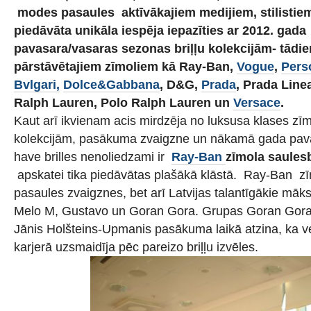
modes pasaules aktīvākajiem medijiem, stilistie
piedāvāta unikāla iespēja iepazīties ar 2012. gada
pavasara/vasaras sezonas briļļu kolekcijām- tād
pārstāvētajiem zīmoliem kā Ray-Ban,
Vogue
,
Pers
Bvlgari,
Dolce&Gabbana
, D&G,
Prada
, Prada Line
Ralph Lauren, Polo Ralph Lauren un
Versace
.
Kaut arī ikvienam acis mirdzēja no luksusa klases zī
kolekcijām, pasākuma zvaigzne un nākamā gada pav
have brilles nenoliedzami ir
Ray-Ban
zīmola saulesb
apskatei tika piedāvātas plašākā klāstā. Ray-Ban zīm
pasaules zvaigznes, bet arī Latvijas talantīgākie māksl
Melo M, Gustavo un Goran Gora. Grupas Goran Gora 
Jānis Holšteins-Upmanis pasākuma laikā atzina, ka 
karjerā uzsmaidīja pēc pareizo briļļu izvēles.