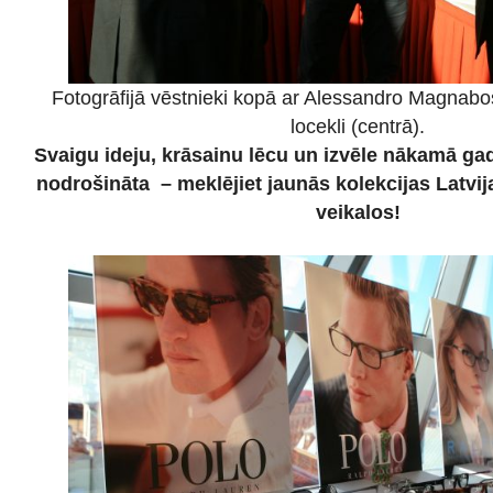
Fotogrāfijā vēstnieki kopā ar Alessandro Magnabos
locekli (centrā).
Svaigu ideju, krāsainu lēcu un izvēle nākamā gad
nodrošināta – meklējiet jaunās kolekcijas Latvij
veikalos!