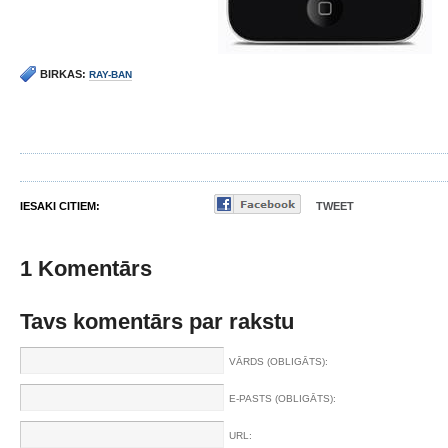
BIRKAS:
RAY-BAN
IESAKI CITIEM:
TWEET
1 Komentārs
Tavs komentārs par rakstu
VĀRDS (OBLIGĀTS):
E-PASTS (OBLIGĀTS):
URL: