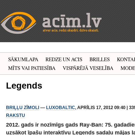
SĀKUMLAPA
REDZE UN ACIS
BRILLES
KONTA
MĪTS VAI PATIESĪBA
VISPĀRĒJĀ VESELĪBA
MOD
Legends
BRIĻĻU ZĪMOLI
—
LUXOBALTIC
, APRĪLIS 17, 2012 09:40 | 
RAKSTU
2012. gads ir nozīmīgs gads Ray-Ban: 75. gadadien
uzsākot īpašu interaktīvu Legends sadaļu mājas 