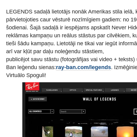
LEGENDS sadaļā lietotājs nonāk Amerikas stila ielā, k
pārvietojoties caur vēsturē nozīmīgiem gadiem: no 19
šodienai. Šajā sadaļā ir iespējams apskatīt Never Hi
reklāmas kampaņu un reālus stāstus par cilvēkiem, ku
tieši šādu kampaņu. Lietotāji ne tikai var iegūt informā
arī var kļūt par daļu noleģendu stāstiem,
publicējot savu stāstu (fotogrāfijas vai video + teksts)
Ban leģendu sienas:
ray-ban.com/legends
. Izmēģini
Virtuālo Spoguli!