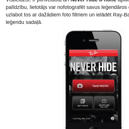
palīdzību, lietotājs var nofotografēt savus leģendāro
uzlabot tos ar dažādiem foto filtriem un ielādēt Ray-
leģendu sadaļā.