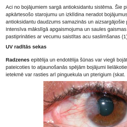
Aci no bojājumiem sargā antioksidantu sistēma. Šie 
apkārtesošo starojumu un izklīdina neradot bojājum
antioksidantu daudzums samazinās un aizsargājošie 
Intensīva mākslīgā apgaismojuma un saules gaismas i
pastiprināties ar vecumu saistītas acu saslimšanas (1
UV radītās sekas
Radzenes
epitēlija un endotēlija šūnas var viegli bojāt
pateicoties to atjaunošanās spējām bojājumi lielākotie
ietekmē var rasties arī pinguekula un pterigium (skat. 3.