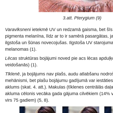
3.att.
Pterygium (9)
Varavīksneni
ietekmē UV un redzamā gaisma, bet šīs
pigmenta melanīna, līdz ar to ir samērā pasargātas, j
ilgstoša un šūnas novecojušas. Ilgstoša UV starojuma
melanomas (1).
Lēcas
struktūras bojājumi noved pie acs lēcas apduļ
veidošanās) (1).
Tīklenē
, ja bojājums nav plašs, audu atlabšanu nodroš
mehānismi, bet plašu bojājumu gadījumā var iestāties
aklums (skat. 4. att.). Makulas (tīklenes centrālās daļas
akluma cēlonis vecāka gada gājuma cilvēkiem (14% 
virs 75 gadiem) (5, 8).