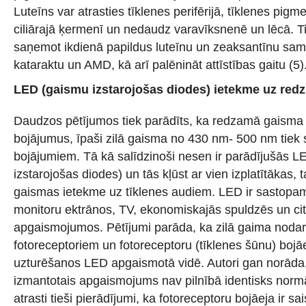
Luteīns var atrasties tīklenes perifērijā, tīklenes pigme
ciliārajā ķermenī un nedaudz varavīksnenē un lēcā. Ti
saņemot ikdienā papildus luteīnu un zeaksantīnu sama
kataraktu un AMD, kā arī palēnināt attīstības gaitu (5)
LED (gaismu izstarojošas diodes) ietekme uz redz
Daudzos pētījumos tiek parādīts, ka redzamā gaisma
bojājumus, īpaši zilā gaisma no 430 nm- 500 nm tiek sa
bojājumiem. Tā kā salīdzinoši nesen ir parādījušās 
izstarojošas diodes) un tās kļūst ar vien izplatītākas, t
gaismas ietekme uz tīklenes audiem. LED ir sastopa
monitoru ektrānos, TV, ekonomiskajās spuldzēs un ci
apgaismojumos. Pētījumi parāda, ka zilā gaima nodar
fotoreceptoriem un fotoreceptoru (tīklenes šūnu) bojāeja
uzturēšanos LED apgaismotā vidē. Autori gan norāda
izmantotais apgaismojums nav pilnībā identisks norm
atrasti tieši pierādījumi, ka fotoreceptoru bojāeja ir s