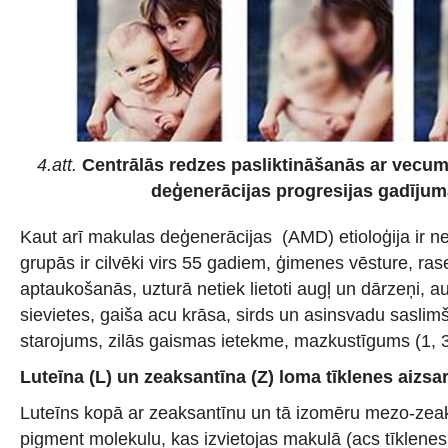
4.att.
Centrālās redzes pasliktināšanās ar vecum
deģenerācijas progresijas gadījumā
Kaut arī makulas deģenerācijas (AMD) etioloģija ir n
grupās ir cilvēki virs 55 gadiem, ģimenes vēsture, ras
aptaukošanās, uzturā netiek lietoti augļ un dārzeņi, a
sievietes, gaiša acu krāsa, sirds un asinsvadu sasl
starojums, zilās gaismas ietekme, mazkustīgums (1, 3,
Luteīna (L) un zeaksantīna (Z) loma tīklenes aizsa
Luteīns kopā ar zeaksantīnu un tā izomēru mezo-zeak
pigment molekulu, kas izvietojas makulā (acs tīklenes 