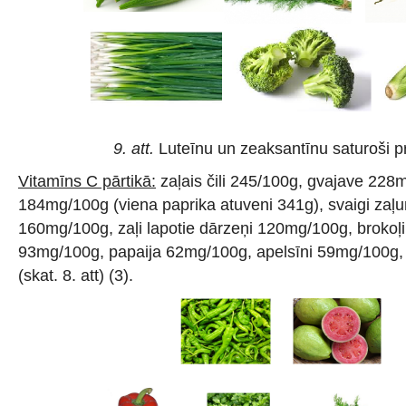
9. att.
Luteīnu un zeaksantīnu saturoši pr
Vitamīns C pārtikā:
zaļais čili 245/100g, gvajave 228
184mg/100g (viena paprika atuveni 341g), svaigi zaļumi
160mg/100g, zaļi lapotie dārzeņi 120mg/100g, brokoļi
93mg/100g, papaija 62mg/100g, apelsīni 59mg/100
(skat. 8. att) (3).