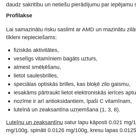
daudz sakritību un netiešu pierādījumu par iepējamu sa
Profilakse
Lai samazinātu risku saslimt ar AMD un mazinātu zilā
tīkleni nepieciešams:
fiziskās aktivitātes,
veselīgs vitamīniem bagāts uzturs,
atmest smēķēšanu,
lietot saulesbrilles,
speciālas optiskās brilles, kas bloķē zilo gaismu,
iesakāms pārtraukt lietot elektroniskās ierīces ap
nozīme ir arī antioksidantiem, īpaši C vitamīnam,
luteīnā un zeaksantīna uzņemšana (1, 3, 8).
Luteīnu un zeaksantīnu
s
atur lapu kāposti 0.021 mg
mg/100g, spināti 0.0126 mg/100g, kresu lapas 0.012