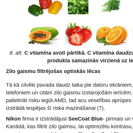
8. att.
C vitamīna avoti pārtikā. C vitamīna dau
produkta samazinās virzienā uz le
Zilo gaismu filtrējošas optiskās lēcas
Tā kā cilvēki pavada daudz laika pie datoru ekrāniem,
telefoniem un citām zilo gaismu izstarojošām ierīcēm
palielināt risku iegūt AMD, tad acu veselības aprūpes
izstrādā iespējas šī riska mazināšanai (7).
Nikon
firma ir izstrādājusi
SeeCoat Blue
- pirmais un
Kanādā, kas filtrē zilo gaimsu, lai optimizētu kontras