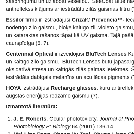
saspringumu un uzlabotu veselību. SeeCoat Blue nav 
antireflekss klājums ar iestrādātu zilās gaismas filtru (
Essilor
firma ir izstrādājusi
Crizal® Prevencia™
- lēc
noderīgo zilo gaismu, bloķē kaitīgo zili-violeto gaism
un kataraktas rašanos tāpat kā UV gaisma. Tajā pašā l
caurspīdīga (6, 7).
Centennial Optical
ir izveidojusi
BluTech Lenses
Ka
un kaitīgo zilo gaismu. BluTech Lenses būtu jāpasar
oksidatīvā stresa un kaitīgās zilās gaimas ietekmes. Š
iestrādāts dabīgais melanīns un acu lēcas pigments (
HOYA
izstrādājusi
Recharge glasses
, kuru antirefl
augstās enerģijas redzamo gaismu (7).
Izmantotā literatūra:
J. E. Roberts
, Ocular phototoxicity,
Journal of Ph
Photobiology B: Biology
64 (2001) 136-14.