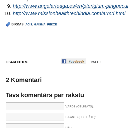
http://www.angelarteaga.es/en/pterigium-pinguecu
http://www.missionhealthtechindia.com/armd.html
BIRKAS:
ACIS
,
GAISMA
,
REDZE
IESAKI CITIEM:
TWEET
2 Komentāri
Tavs komentārs par rakstu
VĀRDS (OBLIGĀTS):
E-PASTS (OBLIGĀTS):
URL: