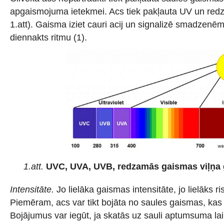
apgaismojuma ietekmei. Acs tiek pakļauta UV un redz
1.att). Gaisma iziet cauri acij un signalizē smadzenē
diennakts ritmu (1).
1.att.
UVC, UVA, UVB, redzamās gaismas viļņa 
Intensitāte.
Jo lielāka gaismas intensitāte, jo lielāks r
Piemēram, acs var tikt bojāta no saules gaismas, kas 
Bojājumus var iegūt, ja skatās uz sauli aptumsuma lai