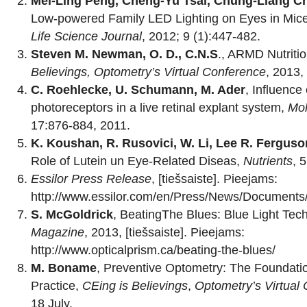
Mei-Ling Peng, Cheng-Yu Tsai, Chung-Liang C
Low-powered Family LED Lighting on Eyes in Mic
Life Science Journal
, 2012; 9 (1):447-482.
Steven M. Newman, O. D., C.N.S
., ARMD Nutriti
Believings,
Optometry’s Virtual Conference
, 2013,
C. Roehlecke, U. Schumann, M. Ader
, Influence 
photoreceptors in a live retinal explant system,
Mol
17:876-884, 2011.
K. Koushan, R. Rusovici, W. Li, Lee R. Ferguso
Role of Lutein un Eye-Related Diseas,
Nutrients
, 
Essilor Press Release
, [tiešsaiste]. Pieejams:
http://www.essilor.com/en/Press/News/Documen
S. McGoldrick
, BeatingThe Blues: Blue Light Tec
Magazine
, 2013, [tiešsaiste]. Pieejams:
http://www.opticalprism.ca/beating-the-blues/
M. Boname
, Preventive Optometry: The Foundati
Practice,
CEing is Believings
,
Optometry’s Virtual
18 July.