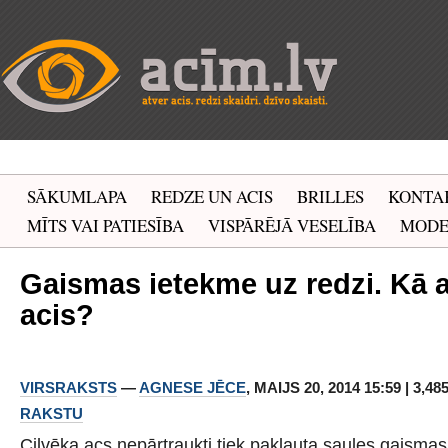
SĀKUMLAPA
REDZE UN ACIS
BRILLES
KONTA
MĪTS VAI PATIESĪBA
VISPĀRĒJĀ VESELĪBA
MOD
Gaismas ietekme uz redzi. Kā a
acis?
VIRSRAKSTS
—
AGNESE JĒCE
, MAIJS 20, 2014 15:59 | 3,4
RAKSTU
Cilvēka acs nepārtraukti tiek pakļauta saules gaisma