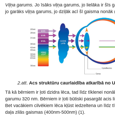
Viļņa garums.
Jo īsāks viļņa garums, jo lielāka ir šīs 
jo garāks viļņa garums, jo dziļāk acī šī gaisma nonāk (s
2.att
.
Acs struktūru caurlaidība atkarībā no 
Tā kā bērniem ir ļoti dzidra lēca, tad līdz tīklenei non
garumu 320 nm. Bērniem ir ļoti būtiski pasargāt acis lie
Bet vacākiem cilvēkiem lēca kļūst iedzeltena un līdz t
daļa zilās gaismas (400nm-500nm) (1).