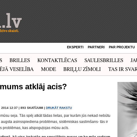
EKSPERTI
PARTNERI
PAR PROJEKTU
S
BRILLES
KONTAKTLĒCAS
SAULESBRILLES
JA
ĒJĀ VESELĪBA
MODE
BRIĻĻU ZĪMOLI
TAS IR SVAR
mums atklāj acis?
 2014 12:37 | 893 SKATĪJUMI |
DRUKĀT RAKSTU
 mūsu seja. Tās spēj atkāt tādas lietas, par kurām jūs nekad nebūtu
, augsta asinsspiediena problēmas, sistēmiskas saslimšans- tās ir
as problēmas, kas atspoguļojas mūsu acīs.