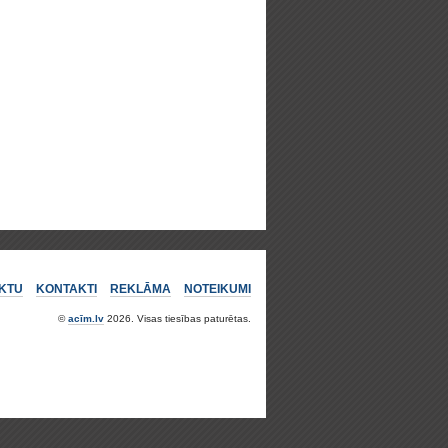
KTU
KONTAKTI
REKLĀMA
NOTEIKUMI
©
acīm.lv
2026. Visas tiesības paturētas.