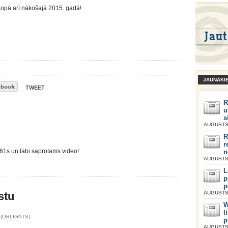
opā arī nākošajā 2015. gadā!
JAUNĀKI
TWEET
R
u
s
AUGUSTS 
R
r
s un labi saprotams video!
n
AUGUSTS 
L
p
p
stu
AUGUSTS 
W
l
(OBLIGĀTS):
p
AUGUSTS 