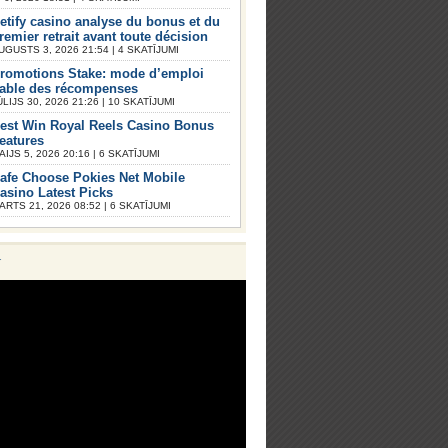
etify casino analyse du bonus et du
remier retrait avant toute décision
UGUSTS 3, 2026 21:54 | 4 SKATĪJUMI
romotions Stake: mode d’emploi
iable des récompenses
ŪLIJS 30, 2026 21:26 | 10 SKATĪJUMI
est Win Royal Reels Casino Bonus
eatures
AIJS 5, 2026 20:16 | 6 SKATĪJUMI
afe Choose Pokies Net Mobile
asino Latest Picks
ARTS 21, 2026 08:52 | 6 SKATĪJUMI
V