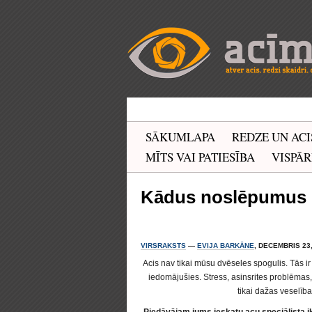
SĀKUMLAPA
REDZE UN ACI
MĪTS VAI PATIESĪBA
VISPĀR
Kādus noslēpumus 
VIRSRAKSTS
—
EVIJA BARKĀNE
, DECEMBRIS 23,
Acis nav tikai mūsu dvēseles spogulis. Tās ir
iedomājušies. Stress, asinsrites problēmas
tikai dažas veselīb