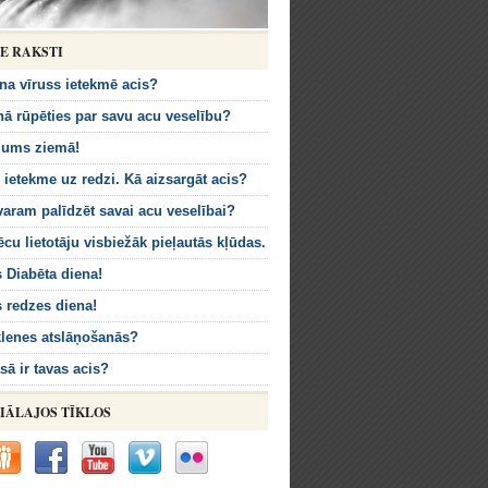
IE RAKSTI
na vīruss ietekmē acis?
nā rūpēties par savu acu veselību?
ums ziemā!
ietekme uz redzi. Kā aizsargāt acis?
aram palīdzēt savai acu veselībai?
ēcu lietotāju visbiežāk pieļautās kļūdas.
 Diabēta diena!
 redzes diena!
īklenes atslāņošanās?
sā ir tavas acis?
IĀLAJOS TĪKLOS