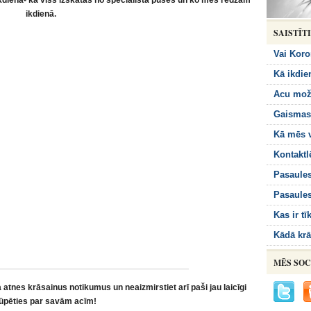
kdienā- kā viss izskatās no speciālista puses un ko mēs redzam
ikdienā.
SAISTĪT
Vai Koro
Kā ikdie
Acu mož
Gaismas 
Kā mēs v
Kontaktl
Pasaules
Pasaules
Kas ir t
Kādā krā
MĒS SOC
a atnes krāsainus notikumus un neaizmirstiet arī paši jau laicīgi
ūpēties par savām acīm!