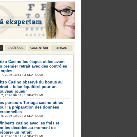
E
LASĪTĀKIE
KOMENTĀRI
BIRKAS
itzo Casino les étapes utiles avant
n premier retrait avec des contrôles
imples
7, 2026 14:41 | 3 SKATĪJUMI
itzo Casino observé du bonus au
etrait – bilan équilibré pour un
ouveau joueur
7, 2026 09:44 | 1 SKATĪJUMI
es parcours Tortuga casino utiles
our la préparation des données
ersonnelles
6, 2026 19:20 | 2 SKATĪJUMI
inbeatz casino avec les frais et
imites décodés au moment de
réparer un retrait
6, 2026 18:31 | 4 SKATĪJUMI