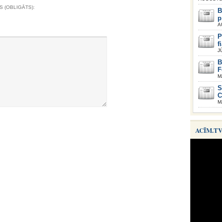
S (OBLIGĀTS):
B
p
A
P
f
J
B
F
M
S
C
M
ACĪM.T