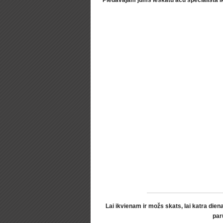
Piedāvājam jums ieskatu acu speciālista i
Lai ikvienam ir možs skats, lai katra dien
par