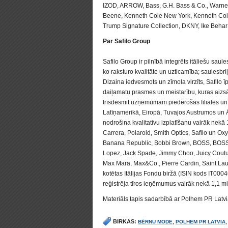
IZOD, ARROW, Bass, G.H. Bass & Co., Warner’
Beene, Kenneth Cole New York, Kenneth Col
Trump Signature Collection, DKNY, Ike Behar
Par Safilo Group
Safilo Group ir pilnībā integrēts itāliešu saules
ko raksturo kvalitāte un uzticamība; saulesbriļļ
Dizaina iedvesmots un zīmola virzīts, Safilo īp
daiļamatu prasmes un meistarību, kuras aizs
trīsdesmit uzņēmumam piederošās filiālēs un 
Latīņamerikā, Eiropā, Tuvajos Austrumos un Ā
nodrošina kvalitatīvu izplatīšanu vairāk nekā 13
Carrera, Polaroid, Smith Optics, Safilo un Ox
Banana Republic, Bobbi Brown, BOSS, BOSS O
Lopez, Jack Spade, Jimmy Choo, Juicy Coutu
Max Mara, Max&Co., Pierre Cardin, Saint Lau
kotētas Itālijas Fondu biržā (ISIN kods IT0
reģistrēja tīros ieņēmumus vairāk nekā 1,1 mi
Materiāls tapis sadarbībā ar
Polhem PR Latvi
BIRKAS:
BĒRNU MODE
,
POLHEM PR LATVIA