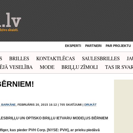
EKSPERTI
PARTNERI
PAR PROJEKTU
S
BRILLES
KONTAKTLĒCAS
SAULESBRILLES
JA
ĒJĀ VESELĪBA
MODE
BRIĻĻU ZĪMOLI
TAS IR SVAR
BĒRNIEM!
A BARKĀNE
, FEBRUĀRIS 20, 2015 16:12 | 705 SKATĪJUMI |
DRUKĀT
LESBRIĻĻU UN OPTISKO BRIĻĻU IETVARU MODEĻUS BĒRNIEM
figer, kas pieder PVH Corp. [NYSE: PVH], ar prieku piedāvā