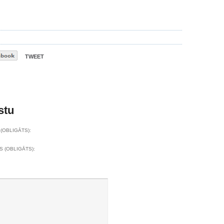
TWEET
stu
(OBLIGĀTS):
S (OBLIGĀTS):