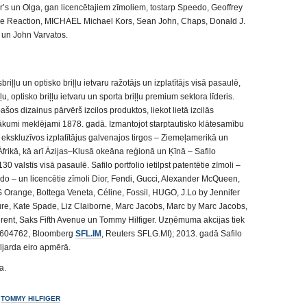
s un Olga, gan licencētajiem zīmoliem, tostarp Speedo, Geoffrey
e Reaction, MICHAEL Michael Kors, Sean John, Chaps, Donald J.
 un John Varvatos.
briļļu un optisko briļļu ietvaru ražotājs un izplatītājs visā pasaulē,
u, optisko briļļu ietvaru un sporta briļļu premium sektora līderis.
ašos dizainus pārvērš izcilos produktos, liekot lietā izcilās
ākumi meklējami 1878. gadā. Izmantojot starptautisko klātesamību
ekskluzīvos izplatītājus galvenajos tirgos – Ziemeļamerikā un
frikā, kā arī Āzijas–Klusā okeāna reģionā un Ķīnā – Safilo
0 valstīs visā pasaulē. Safilo portfolio ietilpst patentētie zīmoli –
ydo – un licencētie zīmoli Dior, Fendi, Gucci, Alexander McQueen,
range, Bottega Veneta, Céline, Fossil, HUGO, J.Lo by Jennifer
re, Kate Spade, Liz Claiborne, Marc Jacobs, Marc by Marc Jacobs,
rent, Saks Fifth Avenue un Tommy Hilfiger. Uzņēmuma akcijas tiek
004604762, Bloomberg
SFL.IM
, Reuters SFLG.MI); 2013. gadā Safilo
ljarda eiro apmērā.
a.
,
TOMMY HILFIGER