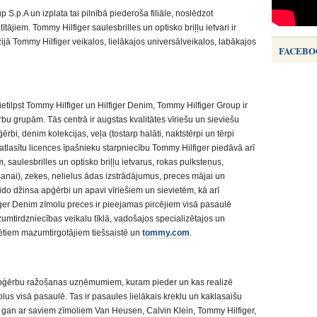
p S.p.A un izplata tai pilnībā piederoša filiāle, noslēdzot
ītājiem. Tommy Hilfiger saulesbrilles un optisko briļļu ietvari ir
jā Tommy Hilfiger veikalos, lielākajos universālveikalos, labākajos
FACEBO
 ietilpst Tommy Hilfiger un Hilfiger Denim, Tommy Hilfiger Group ir
u grupām. Tās centrā ir augstas kvalitātes vīriešu un sieviešu
rbi, denim kolekcijas, veļa (tostarp halāti, naktstērpi un tērpi
 atlasītu licences īpašnieku starpniecību Tommy Hilfiger piedāvā arī
 saulesbrilles un optisko briļļu ietvarus, rokas pulksteņus,
nai), zeķes, nelielus ādas izstrādājumus, preces mājai un
do džinsa apģērbi un apavi vīriešiem un sievietēm, kā arī
iger Denim zīmolu preces ir pieejamas pircējiem visā pasaulē
umtirdzniecības veikalu tīklā, vadošajos specializētajos un
ēlētiem mazumtirgotājiem tiešsaistē un
tommy.com
.
 apģērbu ražošanas uzņēmumiem, kuram pieder un kas realizē
lus visā pasaulē. Tas ir pasaules lielākais kreklu un kaklasaišu
an ar saviem zīmoliem Van Heusen, Calvin Klein, Tommy Hilfiger,