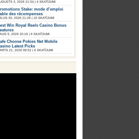
UGUSTS 3, 2026 21:54 | 4 SKATĪJUMI
romotions Stake: mode d’emploi
iable des récompenses
ŪLIJS 30, 2026 21:26 | 10 SKATĪJUMI
est Win Royal Reels Casino Bonus
eatures
AIJS 5, 2026 20:16 | 6 SKATĪJUMI
afe Choose Pokies Net Mobile
asino Latest Picks
ARTS 21, 2026 08:52 | 6 SKATĪJUMI
V