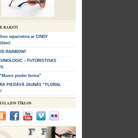
IE RAKSTI
hoo iepazīstina ar CINDY
illēm!
ID RAINBOW!
CHNOLOGIC – FUTŪRISTISKS
MS
 “Mums pieder forma”
RA PIEDĀVĀ JAUNĀS “FLORAL
!
IĀLAJOS TĪKLOS