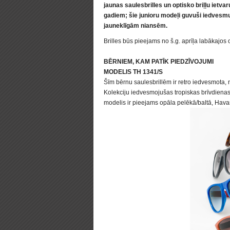
jaunas saulesbrilles un optisko briļļu ietv
gadiem; šie junioru modeļi guvuši iedvesmu
jauneklīgām niansēm.
Brilles būs pieejams no š.g. aprīļa labākajos 
BĒRNIEM, KAM PATĪK PIEDZĪVOJUMI
MODELIS TH 1341/S
Šīm bērnu saulesbrillēm ir retro iedvesmota, 
Kolekciju iedvesmojušas tropiskas brīvdienas p
modelis ir pieejams opāla pelēkā/baltā, Havan