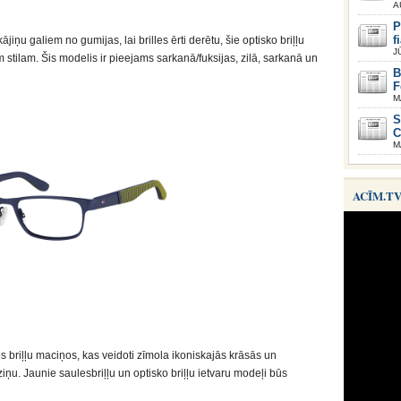
A
P
f
jiņu galiem no gumijas, lai brilles ērti derētu, šie optisko briļļu
J
m stilam. Šis modelis ir pieejams sarkanā/fuksijas, zilā, sarkanā un
B
F
M
S
C
M
ACĪM.T
tos briļļu maciņos, kas veidoti zīmola ikoniskajās krāsās un
ziņu. Jaunie saulesbriļļu un optisko briļļu ietvaru modeļi būs