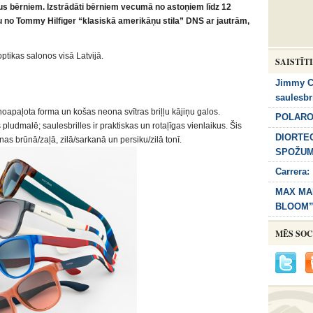
arus bērniem. Izstrādāti bērniem vecumā no astoņiem līdz 12
 no Tommy Hilfiger “klasiskā amerikāņu stila” DNS ar jautrām,
optikas salonos visā Latvijā.
SAISTĪT
Jimmy C
saulesbr
noapaļota forma un košas neona svītras briļļu kājiņu galos.
POLARO
ludmalē; saulesbrilles ir praktiskas un rotaļīgas vienlaikus. Šis
DIORTE
as brūnā/zaļā, zilā/sarkanā un persiku/zilā tonī.
SPOŽU
Carrera:
MAX MA
BLOOM”
MĒS SOC