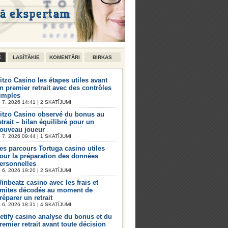
E
LASĪTĀKIE
KOMENTĀRI
BIRKAS
itzo Casino les étapes utiles avant
n premier retrait avec des contrôles
imples
7, 2026 14:41 | 2 SKATĪJUMI
itzo Casino observé du bonus au
etrait – bilan équilibré pour un
ouveau joueur
7, 2026 09:44 | 1 SKATĪJUMI
es parcours Tortuga casino utiles
our la préparation des données
ersonnelles
6, 2026 19:20 | 2 SKATĪJUMI
inbeatz casino avec les frais et
imites décodés au moment de
réparer un retrait
6, 2026 18:31 | 4 SKATĪJUMI
etify casino analyse du bonus et du
remier retrait avant toute décision