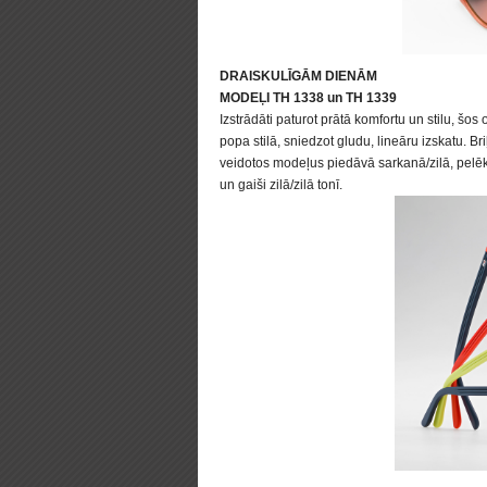
DRAISKULĪGĀM DIENĀM
MODEĻI TH 1338 un TH 1339
Izstrādāti paturot prātā komfortu un stilu, šos 
popa stilā, sniedzot gludu, lineāru izskatu. Bri
veidotos modeļus piedāvā sarkanā/zilā, pelēkā
un gaiši zilā/zilā tonī.