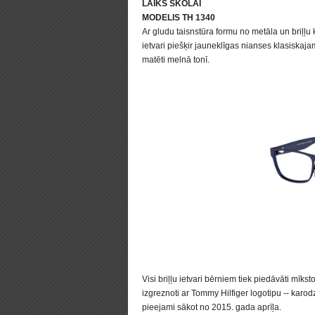
LAIKS SKOLAI
MODELIS TH 1340
Ar gludu taisnstūra formu no metāla un briļļu kā
ietvari piešķir jauneklīgas nianses klasiskaja
matēti melnā tonī.
Visi briļļu ietvari bērniem tiek piedāvāti mīks
izgreznoti ar Tommy Hilfiger logotipu -- karod
pieejami sākot no 2015. gada aprīļa.