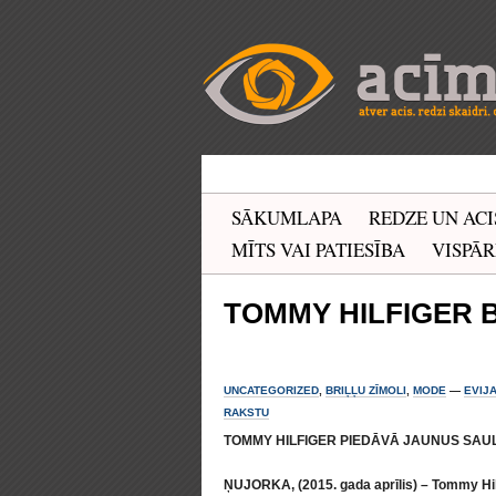
SĀKUMLAPA
REDZE UN ACI
MĪTS VAI PATIESĪBA
VISPĀR
TOMMY HILFIGER 
UNCATEGORIZED
,
BRIĻĻU ZĪMOLI
,
MODE
—
EVIJ
RAKSTU
TOMMY HILFIGER PIEDĀVĀ JAUNUS SAU
ŅUJORKA, (2015. gada aprīlis) – Tommy Hil