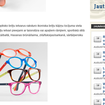
optisko briļļu ietvarus raksturo ikoniska briļļu kājiņu locījuma vieta
JAUNĀKI
ļļu ietvari pieejami ar taisnstūra vai apaļiem rāmjiem; sportiskā stilā
/baltā, Havanas brūnā/laima, zilā/fuksijas/sarkanā, sārtā/persiku
R
u
s
AUGUSTS 
R
r
n
AUGUSTS 
L
p
p
AUGUSTS 
W
l
p
AUGUSTS 
B
p