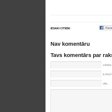
IESAKI CITIEM:
Nav komentāru
Tavs komentārs par rak
VĀRDS 
E-PAST
URL: