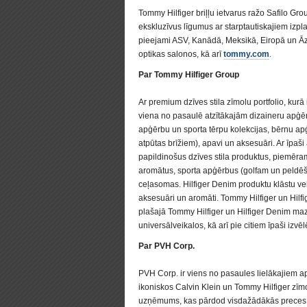
Tommy Hilfiger briļļu ietvarus ražo Safilo Grou
ekskluzīvus līgumus ar starptautiskajiem izplat
pieejami ASV, Kanādā, Meksikā, Eiropā un Āzi
optikas salonos, kā arī
tommy.com
.
Par Tommy Hilfiger Group
Ar premium dzīves stila zīmolu portfolio, kurā
viena no pasaulē atzītākajām dizaineru apģērb
apģērbu un sporta tērpu kolekcijas, bērnu apģē
atpūtas brīžiem), apavi un aksesuāri. Ar īpaši
papildinošus dzīves stila produktus, piemēram,
aromātus, sporta apģērbus (golfam un peldēša
ceļasomas. Hilfiger Denim produktu klāstu vei
aksesuāri un aromāti. Tommy Hilfiger un Hilf
plašajā Tommy Hilfiger un Hilfiger Denim maz
universālveikalos, kā arī pie citiem īpaši izv
Par PVH Corp.
PVH Corp. ir viens no pasaules lielākajiem
ikoniskos Calvin Klein un Tommy Hilfiger zīmo
uzņēmums, kas pārdod visdažādākās preces g