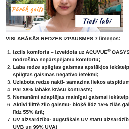
VISLABĀKĀS REDZES IZPAUSMES 7 līmeņos:
®
Izcils komforts – izveidota uz ACUVUE
OASYS 
nodrošina nepārspējamu komfortu;
Laba redze spilgtas gaismas apstākļos iekštel
spilgtas gaismas negatīvo ietekmi;
Uzlabota redze naktī- samazina liekos atspīdum
Par 38% labāks krāsu kontrasts;
Nemanāmi adaptējas mainīgai gaismai iekštelp
Aktīvi filtrē zilo gaismu- bloķē līdz 15% zilās 
līdz 55% ārā;
UV aizsardzība- augstākais UV staru aizsardzīb
UVB un 99% UVA)