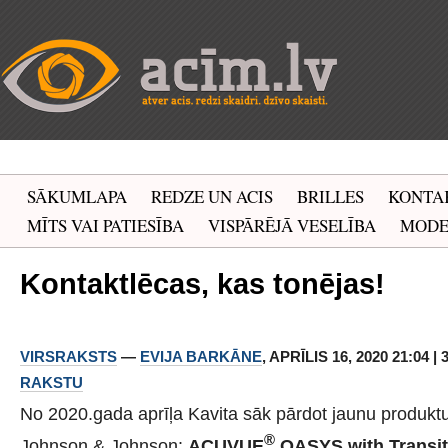
SĀKUMLAPA
REDZE UN ACIS
BRILLES
KONTA
MĪTS VAI PATIESĪBA
VISPĀRĒJĀ VESELĪBA
MOD
Kontaktlēcas, kas tonējas!
VIRSRAKSTS
—
EVIJA BARKĀNE
, APRĪLIS 16, 2020 21:04 |
RAKSTU
No 2020.gada aprīļa Kavita sāk pārdot jaunu produkt
®
Johnson & Johnson:
ACUVUE
OASYS with Transit