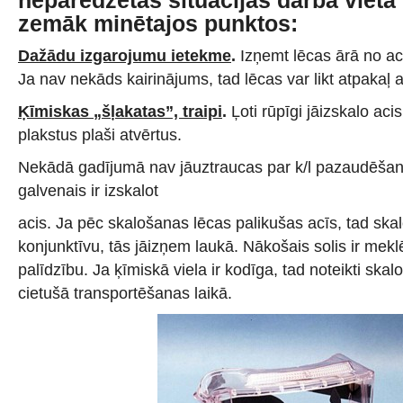
neparedzētās situācijās darba vietā
zemāk minētajos punktos:
Dažādu izgarojumu ietekme
.
Izņemt lēcas ārā no acs
Ja nav nekāds kairinājums, tad lēcas var likt atpakaļ a
Ķīmiskas „šļakatas”, traipi
.
Ļoti rūpīgi jāizskalo acis
plakstus plaši atvērtus.
Nekādā gadījumā nav jāuztraucas par k/l pazaudēšanu
galvenais ir izskalot
acis. Ja pēc skalošanas lēcas palikušas acīs, tad skaloj
konjunktīvu, tās jāizņem laukā. Nākošais solis ir mekl
palīdzību. Ja ķīmiskā viela ir kodīga, tad noteikti skal
cietušā transportēšanas laikā.