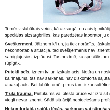
Tomēr vislabākais veids, kā aizsargāt no acis ķimikāliju
speciālas aizsargbrilles, kas paredzētas laboratoriju 
Svešķermeņi.
Jāizņem k/l un, ja tiek norādīts, jāskal
nekomfortabla situācija, tad svešķermenis nav izņemts
samiglojusies, izplūdusi. Tas nozīmē, ka speciālistam 
rūpīgāk.
Putekļi acīs.
Izņem k/l un izskalo acis. Notīra un nos
kairinājums, tās nav sarkanas, nav diskomforta sajūta, t
atpakaļ acīs. Bet labāk tomēr pirms tam ir konsultēties
Trula trauma.
Pietūkums vai plēsta brūce var izraisīt
viegli nevar izņemt. Šādā situācijā nepieciešams prof
Nekomfortabla sajūta lēcās, sarkanas vai sāpošas