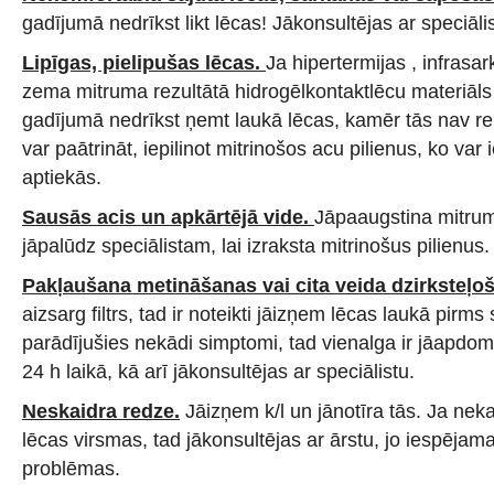
gadījumā nedrīkst likt lēcas! Jākonsultējas ar speciāli
Lipīgas, pielipušas lēcas.
Ja hipertermijas , infrasa
zema mitruma rezultātā hidrogēlkontaktlēcu materiāls
gadījumā nedrīkst ņemt laukā lēcas, kamēr tās nav re
var paātrināt, iepilinot mitrinošos acu pilienus, ko var
aptiekās.
Sausās acis un apkārtējā vide.
Jāpaaugstina mitrums
jāpalūdz speciālistam, lai izraksta mitrinošus pilienus.
Pakļaušana metināšanas vai cita veida dzirksteļoš
aizsarg filtrs, tad ir noteikti jāizņem lēcas laukā pirms
parādījušies nekādi simptomi, tad vienalga ir jāapdo
24 h laikā, kā arī jākonsultējas ar speciālistu.
Neskaidra redze.
Jāizņem k/l un jānotīra tās. Ja nek
lēcas virsmas, tad jākonsultējas ar ārstu, jo iespēja
problēmas.