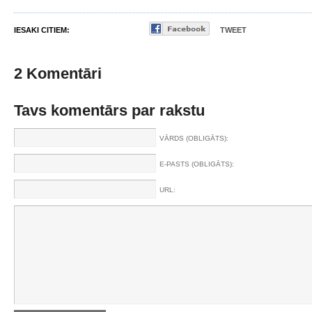
IESAKI CITIEM:
TWEET
2 Komentāri
Tavs komentārs par rakstu
VĀRDS (OBLIGĀTS):
E-PASTS (OBLIGĀTS):
URL: