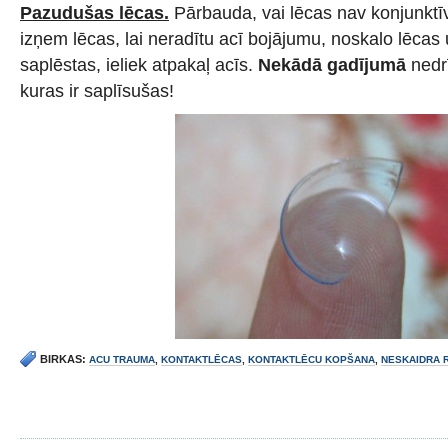
Pazudušas lēcas.
Pārbauda, vai lēcas nav konjunktīv
izņem lēcas, lai neradītu acī bojājumu, noskalo lēcas 
saplēstas, ieliek atpakaļ acīs.
Nekādā gadījumā
nedrī
kuras ir saplīsušas!
BIRKAS:
ACU TRAUMA
,
KONTAKTLĒCAS
,
KONTAKTLĒCU KOPŠANA
,
NESKAIDRA 