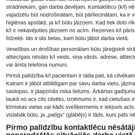
strādniekam, gan darba devējam. Kontaktlēcu (k/l) nē
vajadzētu būt nodrošinātam, būt pārliecinātam, ka ir 
higiēnas apstākļi, ja k/l būtu jāizņem. Kad tiek dots rī
k/l ir nekavējoties jāizņem no acīm. Rezerves k/l pāris
līdzekļi- tās ir tās lietas, kam būtu jābūt darba vietā.
Veselības un drošības personālam būtu jāreģistrē strā
attiecīgais nēsāto k/l veids, viņa vārds, adrese, attiecī
vai ārsta telefona numurs.
Pirmā palīdzība k/l pacientam ir tāda pati, kā cilvēkam
Katram ir jābūt atbildīgam par savu darba vietu, jāzina
sastopas, ir jāapzinās riska lielums. Ārkārtas gadījumā
laukā no acs cits cilvēks, izņēmums ir, kad cietušais 
ķīmiskas vielas vai kāds svešķermenis ir iekļuvis acīs
vislabāk būtu, ja „palīgs” (glābējs) ir tāds, kurs pats nē
Pirmo palīdzību kontaktlēcu nēsātā