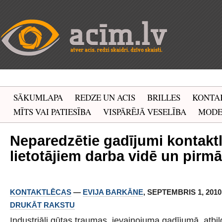
SĀKUMLAPA
REDZE UN ACIS
BRILLES
KONTA
MĪTS VAI PATIESĪBA
VISPĀRĒJĀ VESELĪBA
MOD
Neparedzētie gadījumi kontakt
lietotājiem darba vidē un pirmā
KONTAKTLĒCAS
—
EVIJA BARKĀNE
, SEPTEMBRIS 1, 2010 
DRUKĀT RAKSTU
Industriāli gūtas traumas, ievainojuma gadījumā, atbil