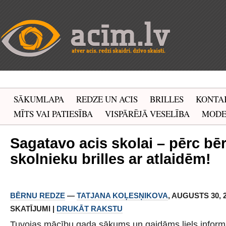
SĀKUMLAPA
REDZE UN ACIS
BRILLES
KONTA
MĪTS VAI PATIESĪBA
VISPĀRĒJĀ VESELĪBA
MOD
Sagatavo acis skolai – pērc bē
skolnieku brilles ar atlaidēm!
BĒRNU REDZE
—
TATJANA KOĻESŅIKOVA
, AUGUSTS 30, 20
SKATĪJUMI |
DRUKĀT RAKSTU
Tuvojas mācību gada sākums un gaidāms liels inform