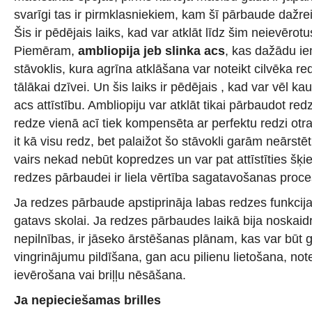
svarīgi tas ir pirmklasniekiem, kam šī pārbaude dažre
Šis ir pēdējais laiks, kad var atklāt līdz šim neievēro
Piemēram,
ambliopija jeb slinka acs
, kas dažādu iem
stāvoklis, kura agrīna atklāšana var noteikt cilvēka re
tālākai dzīvei. Un šis laiks ir pēdējais , kad var vēl ka
acs attīstību. Ambliopiju var atklāt tikai pārbaudot redzi,
redze vienā acī tiek kompensēta ar perfektu redzi otra
it kā visu redz, bet palaižot šo stāvokli garām neārst
vairs nekad nebūt kopredzes un var pat attīstīties šķi
redzes pārbaudei ir liela vērtība sagatavošanas proce
Ja redzes pārbaude apstiprināja labas redzes funkcijas
gatavs skolai. Ja redzes pārbaudes laikā bija noskaid
nepilnības, ir jāseko ārstēšanas plānam, kas var būt
vingrinājumu pildīšana, gan acu pilienu lietošana, not
ievērošana vai briļļu nēsāšana.
Ja nepieciešamas brilles