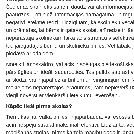
Šodienas skolnieks saņem daudz vairāk informācijas,
paaudzēs. Ļoti bieži informācijas pārbagātība un regu
negatīvi ietekmē redzi. Līdzīgi tam, kā skolnieku vec
un grāmatas, lai bērns ir gatavs skolai, arī redze ir jā
neparastajā skolniekam laikā acis strādātu visefektīv
tad jāiegādājas bērnu un skolnieku brilles. Vēl labāk, j
piedāvā ar atlaidēm.
Noteikti jānoskaidro, vai acis ir spējīgas pietiekoši skai
pārslēgties un ideāli sadarboties. Tas palīdz saprast va
ar slodzi, vai ir jāpalīdz ar brillēm un vingrinājumiem.
meklējams nepareizajos ieradumos, kam nepievērš uzm
viegli novērst ar vienkāršu ieteikumu ievērošanu.
Kāpēc tieši pirms skolas?
Tiem, kas jau valkā brilles, ir jāpārbauda, vai esošās 
acīm iespēju strādāt maksimāli efektīvi. Līdz ar to, 
mācīšanās spējas, pirms kārtējā mācību gada ir jāpār