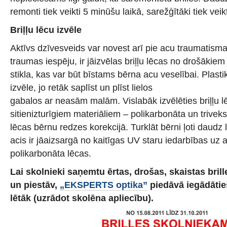
remonti tiek veikti 5 minūšu laikā, sarežģītāki tiek veik
Briļļu lēcu izvēle
Aktīvs dzīvesveids var novest arī pie acu traumatisma
traumas iespēju, ir jāizvēlas briļļu lēcas no drošākie
stikla, kas var būt bīstams bērna acu veselībai. Plasti
izvēle, jo retāk saplīst un plīst lielos
gabalos ar neasām malām. Vislabāk izvēlēties briļļu l
sitienizturīgiem materiāliem – polikarbonāta un trivek
lēcas bērnu redzes korekcijā. Turklāt bērni ļoti daudz 
acis ir jāaizsargā no kaitīgas UV staru iedarbības uz 
polikarbonāta lēcas.
Lai skolnieki saņemtu ērtas, drošas, skaistas brill
un piestāv,
„EKSPERTS optika”
piedāvā iegādātie
lētāk (uzrādot skolēna apliecību).