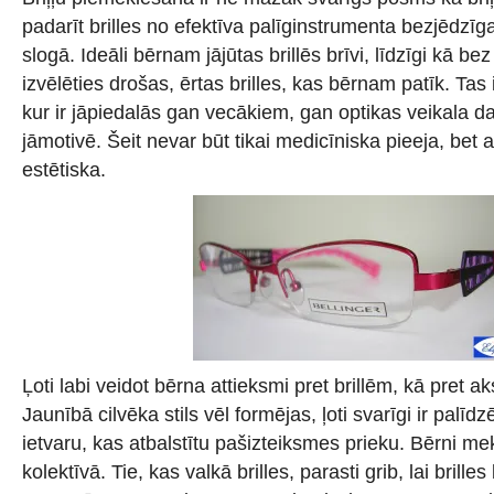
padarīt brilles no efektīva palīginstrumenta bezjēdzīg
slogā. Ideāli bērnam jājūtas brillēs brīvi, līdzīgi kā bez
izvēlēties drošas, ērtas brilles, kas bērnam patīk. Tas
kur ir jāpiedalās gan vecākiem, gan optikas veikala da
jāmotivē. Šeit nevar būt tikai medicīniska pieeja, bet 
estētiska.
Ļoti labi veidot bērna attieksmi pret brillēm, kā pret a
Jaunībā cilvēka stils vēl formējas, ļoti svarīgi ir palīdz
ietvaru, kas atbalstītu pašizteiksmes prieku. Bērni me
kolektīvā. Tie, kas valkā brilles, parasti grib, lai brill