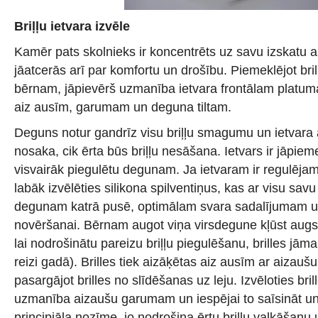
Briļļu ietvara izvēle
Kamēr pats skolnieks ir koncentrēts uz savu izskatu ar
jāatcerās arī par komfortu un drošību. Piemeklējot br
bērnam, jāpievērš uzmanība ietvara frontālam platumam
aiz ausīm, garumam un deguna tiltam.
Deguns notur gandrīz visu briļļu smagumu un ietvara
nosaka, cik ērta būs briļļu nesāšana. Ietvars ir jāpiemekl
visvairāk piegulētu degunam. Ja ietvaram ir regulējam
labāk izvēlēties silikona spilventiņus, kas ar visu sav
degunam katrā pusē, optimālam svara sadalījumam un
novēršanai. Bērnam augot viņa virsdegune kļūst augs
lai nodrošinātu pareizu briļļu piegulēšanu, brilles jām
reizi gadā). Brilles tiek aizāķētas aiz ausīm ar aizaušu
pasargājot brilles no slīdēšanas uz leju. Izvēloties bri
uzmanība aizaušu garumam un iespējai to saīsināt un 
principiāla nozīme, jo nodrošina ērtu briļļu valkāšanu 