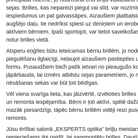
sejas. Brilles, kas nepareizi pieguļ vai slīd, var nozīmīg
iespiedumus un pat galvassāpes. Aizaušiem jāatbalsta
augšējo daļu, tie nedrīkst spiest uz deniņiem un ierob
aktīviem bērniem, īpaši sportojot, var lietot savelkoša
notur brilles vietā.
Atsperu eņģītes būtu ieteicamas bērnu brillēm, jo nod
piegulēšanu ilglaicīgi, neļaujot aizaušiem pastiepties u
formu. Pusaudžiem bieži patīk ietvari no pieaugušo kol
jāpārbauda, lai izmērs atbilstu sejas parametriem, jo n
nēsāšanas sekas var būt ļoti bēdīgas.
Vēl viena svarīga lieta, kas jāizvērtē, izvēloties brill
un remonta iespējamība. Bērni ir ļoti aktīvi, spēlē daž
mazāk piesardzīgi, tāpēc bērnu brillēm vidēji reizi p
remonts.
Jūsu ērtībai salonā „EKSPERTS optika” briļļu meistars
nepieciešams ilgi gaidīt, lai saremontētu brilles. Daud