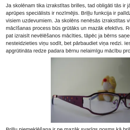
Ja skolēnam tika izrakstītas brilles, tad obligāti tās ir 
aprūpes speciālists ir nozīmējis. Briļļu funkcija ir palīd
visiem uzdevumiem. Ja skolēns nenēsās izrakstītas vi
mācīšanas process būs grūtāks un mazāk efektīvs. 
pat izraisīt nevēlēšanos mācīties, tāpēc ja bērns saņe
nesteidzieties viņu sodīt, bet pārbaudiet viņa redzi. I
apgrūtināta redze padara bērnu nelaimīgu mācību pr
Briļļu piemeklēšana ir ne mazāk svarīgs posms kā briļļ