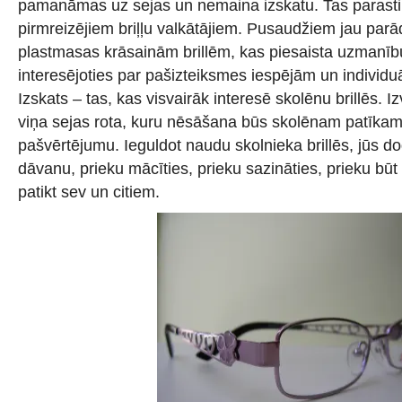
pamanāmas uz sejas un nemaina izskatu. Tas parasti 
pirmreizējiem briļļu valkātājiem. Pusaudžiem jau parā
plastmasas krāsainām brillēm, kas piesaista uzmanīb
interesējoties par pašizteiksmes iespējām un individuā
Izskats – tas, kas visvairāk interesē skolēnu brillēs. Iz
viņa sejas rota, kuru nēsāšana būs skolēnam patīkama
pašvērtējumu. Ieguldot naudu skolnieka brillēs, jūs do
dāvanu, prieku mācīties, prieku sazināties, prieku bū
patikt sev un citiem.