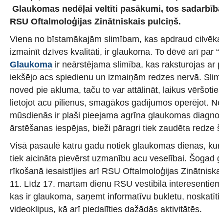
Glaukomas nedēļai veltīti pasākumi, tos sadarbīb
RSU Oftalmoloģijas Zinātniskais pulciņš.
Viena no bīstamākajām slimībam, kas apdraud cilvēka 
izmainīt dzīves kvalitāti, ir glaukoma. To dēvē arī par 
Glaukoma
ir neārstējama slimība, kas raksturojas ar
iekšējo acs spiedienu un izmaiņām redzes nervā. Sl
noved pie akluma, taču to var attālināt, laikus vēršoti
lietojot acu pilienus, smagākos gadījumos operējot. N
mūsdienās ir plaši pieejama agrīna glaukomas diagn
ārstēšanas iespējas, bieži pāragri tiek zaudēta redze š
Visā pasaulē katru gadu notiek glaukomas dienas, kur
tiek aicināta pievērst uzmanību acu veselībai. Šoga
rīkošanā iesaistījies arī RSU Oftalmoloģijas Zinātnisk
11. Līdz 17. martam dienu RSU vestibilā interesentiem
kas ir glaukoma, saņemt informatīvu bukletu, noskatīt
videoklipus, kā arī piedalīties dažādās aktivitātēs.