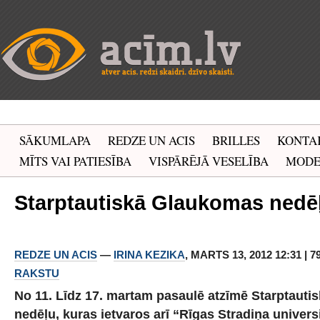
SĀKUMLAPA
REDZE UN ACIS
BRILLES
KONTA
MĪTS VAI PATIESĪBA
VISPĀRĒJĀ VESELĪBA
MOD
Starptautiskā Glaukomas nedē
REDZE UN ACIS
—
IRINA KEZIKA
, MARTS 13, 2012 12:31 | 
RAKSTU
No 11. Līdz 17. martam pasaulē atzīmē Starptaut
nedēļu, kuras ietvaros arī “Rīgas Stradiņa univers