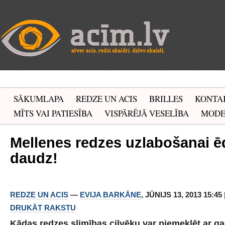
SĀKUMLAPA
REDZE UN ACIS
BRILLES
KONTA
MĪTS VAI PATIESĪBA
VISPĀRĒJĀ VESELĪBA
MOD
Mellenes redzes uzlabošanai ēd
daudz!
REDZE UN ACIS
—
EVIJA BARKĀNE
, JŪNIJS 13, 2013 15:45
DRUKĀT RAKSTU
Kādas redzes slimības cilvēku var piemeklēt ar g