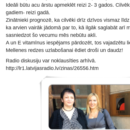
Ideāli būtu acu ārstu apmeklēt reizi 2- 3 gados. Cilv
gadiem- reizi gadā.
Zinātnieki prognozē, ka cilvēki drīz dzīvos vismaz līd
ka arvien vairāk jādomā par to, kā ilgāk saglabāt arī 
sasniedzot šo vecumu mēs nebūtu akli.
A un E vitamīnus iespējams pārdozēt, tos vajadzētu li
Mellenes redzes uzlabošanai ēdiet droši un daudz!
Radio diskusiju var noklausīties arhīvā.
http://lr1.latvijasradio.lv/zinas/26556.htm