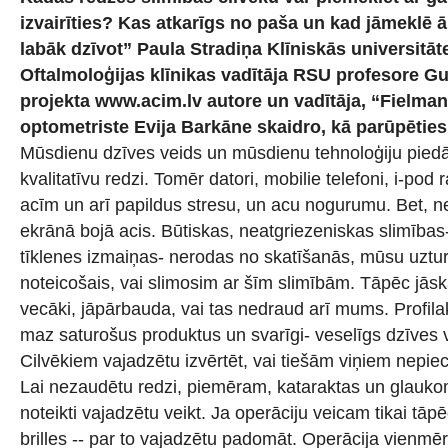
izvairīties? Kas atkarīgs no paša un kad jāmeklē 
labāk dzīvot” Paula Stradiņa Klīniskās universitāt
Oftalmoloģijas klīnikas vadītāja RSU profesore 
projekta www.acim.lv autore un vadītāja, “Fielman
optometriste Evija Barkāne skaidro, kā parūpētie
Mūsdienu dzīves veids un mūsdienu tehnoloģiju pied
kvalitatīvu redzi. Tomēr datori, mobilie telefoni, i-pod 
acīm un arī papildus stresu, un acu nogurumu. Bet, n
ekrānā bojā acis. Būtiskas, neatgriezeniskas slimības
tīklenes izmaiņas- nerodas no skatīšanās, mūsu uztur
noteicošais, vai slimosim ar šīm slimībām. Tāpēc jāsk
vecāki, jāpārbauda, vai tas nedraud arī mums. Profila
maz saturošus produktus un svarīgi- veselīgs dzīves 
Cilvēkiem vajadzētu izvērtēt, vai tiešām viņiem nepie
Lai nezaudētu redzi, piemēram, kataraktas un glauko
noteikti vajadzētu veikt. Ja operāciju veicam tikai tāp
brilles -- par to vajadzētu padomāt. Operācija vienmēr 