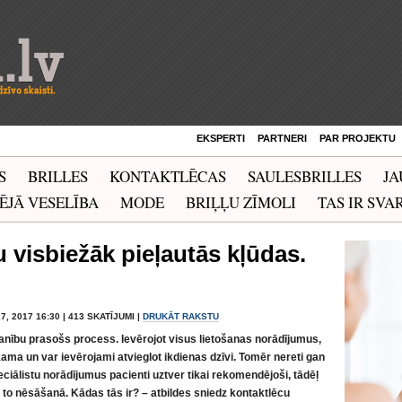
EKSPERTI
PARTNERI
PAR PROJEKTU
S
BRILLES
KONTAKTLĒCAS
SAULESBRILLES
JA
ĒJĀ VESELĪBA
MODE
BRIĻĻU ZĪMOLI
TAS IR SVAR
u visbiežāk pieļautās kļūdas.
7, 2017 16:30 | 413 SKATĪJUMI |
DRUKĀT RAKSTU
manību prasošs process. Ievērojot visus lietošanas norādījumus,
kama un var ievērojami atvieglot ikdienas dzīvi. Tomēr nereti gan
ciālistu norādījumus pacienti uztver tikai rekomendējoši, tādēļ
s to nēsāšanā. Kādas tās ir? – atbildes sniedz kontaktlēcu