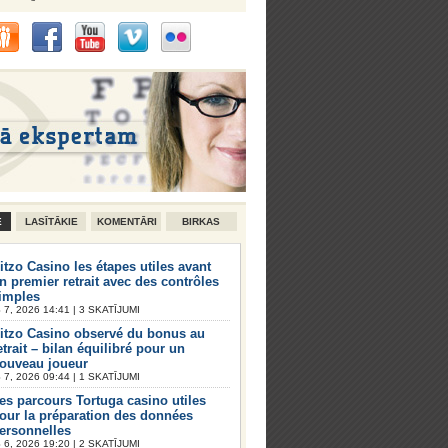
E
LASĪTĀKIE
KOMENTĀRI
BIRKAS
itzo Casino les étapes utiles avant
n premier retrait avec des contrôles
imples
7, 2026 14:41 | 3 SKATĪJUMI
itzo Casino observé du bonus au
etrait – bilan équilibré pour un
ouveau joueur
7, 2026 09:44 | 1 SKATĪJUMI
es parcours Tortuga casino utiles
our la préparation des données
ersonnelles
6, 2026 19:20 | 2 SKATĪJUMI