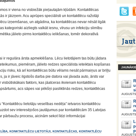
adījumos
umos ir viena no visbiežāk pieļautajām kļūdām. Kontaktlēcas
s tās ir jāizņem. Acu aprūpes speciālisti un kontaktlēcu ražotāji
tlēcu izņemšanas, un atgādina, ka kontaktlēcas nevar nēsāt ilgāk
 kategoriski aizliegts valkāt iesnu, vīrusu un infekciju slimību
mētika jālieto pirms kontaktlēcu ielikšanas, tomēr dekoratīvā
i ir regulāra ārsta apmeklēšana. Lēcu lietotājiem tas būtu jādara
 ieteikumus, piemēram, jālieto redzes speciālista ieteiktais kopšanas
JAUNĀKI
kāciju risku, kā arī kontaktlēcas būtu vēlams nesāt pārmaiņus ar briļļu
, ja ir jāveic ilgstošs darba pie datora vai jāvada auto, ārsts var
R
r visbūtiskākais faktors, kas jāatceras ikvienam kontaktlēcu
u
apsārtums, acs sāpes vai pēkšņi pasliktinās redzes, kontaktlēcas
s
AUGUSTS 
R
“Kontaktlēcu lietotāju veselības nedēļa” ietvaros kontaktlēcu
r
 uzdot sev interesējošos jautājumus par kontaktlēcām 35 Latvijas
n
AUGUSTS 
ar pārbaužu procesu, aicinām sekot līdzi informācijai
L
p
p
LĪBA
,
KONKTAKTLĒCU LIETOTĀJI
,
KONTAKTLĒCAS
,
KONTAKTLĒCU
AUGUSTS 