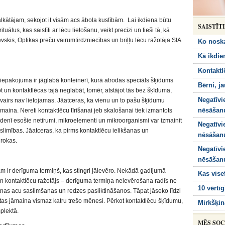
alkātājam, sekojot it visām acs ābola kustībām. Lai ikdiena būtu
SAISTĪT
tuālus, kas saistīti ar lēcu lietošanu, veikt precīzi un tieši tā, kā
evskis, Optikas preču vairumtirdzniecības un briļļu lēcu ražotāja SIA
Ko noska
Kā ikdie
Kontaktl
iepakojuma ir jāglabā konteinerī, kurā atrodas speciāls šķīdums
Bērni, j
ot un kontaktlēcas tajā neglabāt, tomēr, atstājot tās bez šķīduma,
Negatīvi
vairs nav lietojamas. Jāatceras, ka vienu un to pašu šķīdumu
nēsāšanu
 jāmaina. Nereti kontaktlēcu tīrīšanai jeb skalošanai tiek izmantots
 Ūdenī esošie netīrumi, mikroelementi un mikroorganismi var izmainīt
Negatīvi
 slimības. Jāatceras, ka pirms kontaktlēcu ielikšanas un
nēsāšanu
rokas.
Negatīvi
nēsāšanu
m ir derīguma termiņš, kas stingri jāievēro. Nekādā gadījumā
Kas vise
s un kontaktlēcu ražotājs – derīguma termiņa neievērošana radīs ne
10 vērtī
pietnas acu saslimšanas un redzes pasliktināšanos. Tāpat jāseko līdzi
tas jāmaina vismaz katru trešo mēnesi. Pērkot kontaktlēcu šķīdumu,
Mirkšķi
plektā.
MĒS SOC