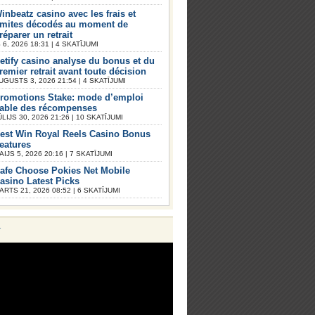
inbeatz casino avec les frais et
imites décodés au moment de
réparer un retrait
6, 2026 18:31 | 4 SKATĪJUMI
etify casino analyse du bonus et du
remier retrait avant toute décision
UGUSTS 3, 2026 21:54 | 4 SKATĪJUMI
romotions Stake: mode d’emploi
iable des récompenses
ŪLIJS 30, 2026 21:26 | 10 SKATĪJUMI
est Win Royal Reels Casino Bonus
eatures
AIJS 5, 2026 20:16 | 7 SKATĪJUMI
afe Choose Pokies Net Mobile
asino Latest Picks
ARTS 21, 2026 08:52 | 6 SKATĪJUMI
V