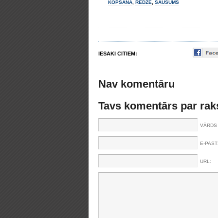
KOPŠANA
,
REDZE
,
SAUSUMS
IESAKI CITIEM:
Nav komentāru
Tavs komentārs par rak
VĀRDS 
E-PAST
URL: