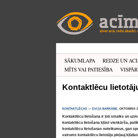
SĀKUMLAPA
REDZE UN ACI
MĪTS VAI PATIESĪBA
VISPĀR
Kontaktlēcu lietotāj
KONTAKTLĒCAS
—
EVIJA BARKĀNE
, OKTOBRIS 2
Kontaktlēcu lietošana ir ļoti smalks un uz
kontaktlēcu lietošana kļūst vienkārša, patī
kontaktlēcu lietošanas noteikumus, gan spe
vairums kontaktlēcu lietotāju pieļauj kļūda