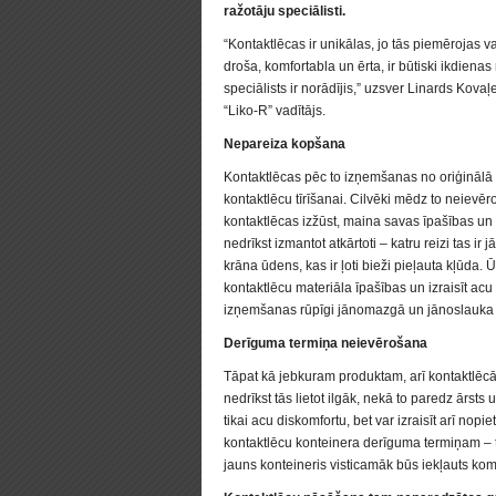
ražotāju speciālisti.
“Kontaktlēcas ir unikālas, jo tās piemērojas v
droša, komfortabla un ērta, ir būtiski ikdienas ri
speciālists ir norādījis,” uzsver Linards Kovaļ
“Liko-R” vadītājs.
Nepareiza kopšana
Kontaktlēcas pēc to izņemšanas no oriģinālā 
kontaktlēcu tīrīšanai. Cilvēki mēdz to neievēr
kontaktlēcas izžūst, maina savas īpašības un 
nedrīkst izmantot atkārtoti – katru reizi tas ir
krāna ūdens, kas ir ļoti bieži pieļauta kļūda.
kontaktlēcu materiāla īpašības un izraisīt acu
izņemšanas rūpīgi jānomazgā un jānoslauka 
Derīguma termiņa neievērošana
Tāpat kā jebkuram produktam, arī kontaktlēcā
nedrīkst tās lietot ilgāk, nekā to paredz ārst
tikai acu diskomfortu, bet var izraisīt arī no
kontaktlēcu konteinera derīguma termiņam – 
jauns konteineris visticamāk būs iekļauts kom