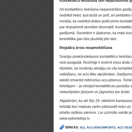
Kontaktlēcu nēsāšana tam neparedzētos g
Arī kontaktlēcu lietošana neparedzētos gadīj
nedrīkst lietot, ejot dušā un pirtī, arī peldotie
norāda, ka nedrīkst doties gulēt pirms kontak
par divpadsmit stundām diennaktī. Kontaktlēcas
gadījumā. Sievietēm ir jāatceras, ka matu kos
kosmētika gan būs jāuzklāj pēc tam.
Regulāra ārsta neapmeklēšana
Svarīgs priekšnoteikums kontaktlēcu lietošana
reizi pusgadā. Nozīmīgi ir ievērot visus ārsta
līdzeklis, lai novērstu alerģiju un citu kompli
valkāšanu, lai acis tiktu atpūtinātas. Gadījumos
ieteikt izmantot mitrinošus acu pilienus. Tomē
lietotājam – ja nēsājot kontaktlēcas parādās 
nekavējoties jāizņem un jāgriežas pie ārsta!
Atgādinām, ka vēl līdz 29. oktobrim kampaņas 
lietotāji bez maksas varēs pārbaudīt redzi un
pilsētu optikas salonos. Lai uzzinātu vairāk p
www.optometrija.lv.
BIRKAS:
ACI
,
ACU DISKOMFORTS
,
ACU VESE