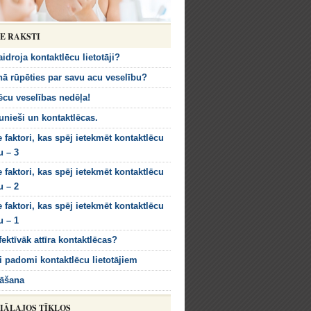
IE RAKSTI
idroja kontaktlēcu lietotāji?
nā rūpēties par savu acu veselību?
ēcu veselības nedēļa!
aunieši un kontaktlēcas.
e faktori, kas spēj ietekmēt kontaktlēcu
 – 3
e faktori, kas spēj ietekmēt kontaktlēcu
 – 2
e faktori, kas spēj ietekmēt kontaktlēcu
 – 1
fektīvāk attīra kontaktlēcas?
gi padomi kontaktlēcu lietotājiem
nāšana
IĀLAJOS TĪKLOS