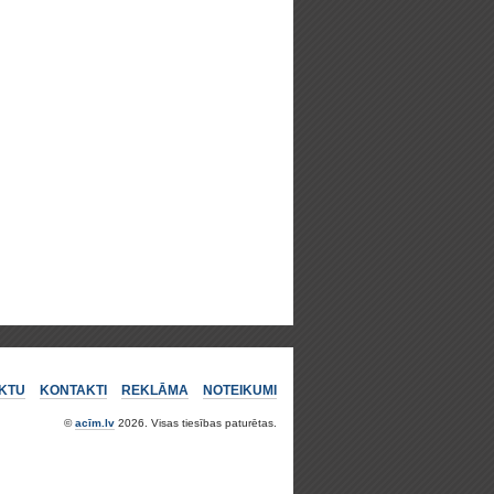
KTU
KONTAKTI
REKLĀMA
NOTEIKUMI
©
acīm.lv
2026. Visas tiesības paturētas.