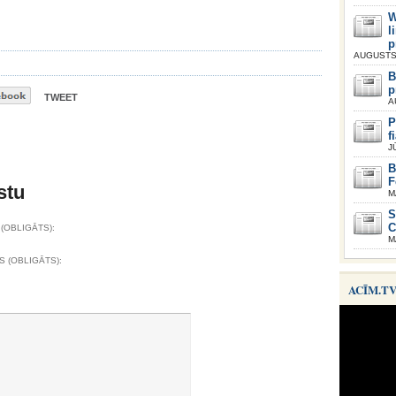
W
l
p
AUGUSTS 
B
p
TWEET
A
P
f
J
B
F
stu
M
S
C
(OBLIGĀTS):
M
S (OBLIGĀTS):
ACĪM.T