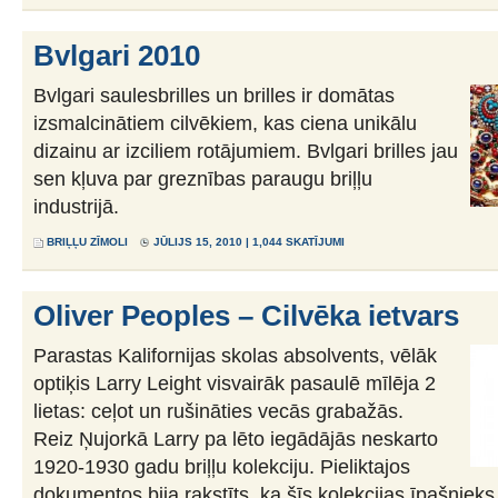
Bvlgari 2010
Bvlgari saulesbrilles un brilles ir domātas
izsmalcinātiem cilvēkiem, kas ciena unikālu
dizainu ar izciliem rotājumiem. Bvlgari brilles jau
sen kļuva par greznības paraugu briļļu
industrijā.
BRIĻĻU ZĪMOLI
JŪLIJS 15, 2010 | 1,044 SKATĪJUMI
Oliver Peoples – Cilvēka ietvars
Parastas Kalifornijas skolas absolvents, vēlāk
optiķis Larry Leight visvairāk pasaulē mīlēja 2
lietas: ceļot un rušināties vecās grabažās.
Reiz Ņujorkā Larry pa lēto iegādājās neskarto
1920-1930 gadu briļļu kolekciju. Pieliktajos
dokumentos bija rakstīts, ka šīs kolekcijas īpašnieks