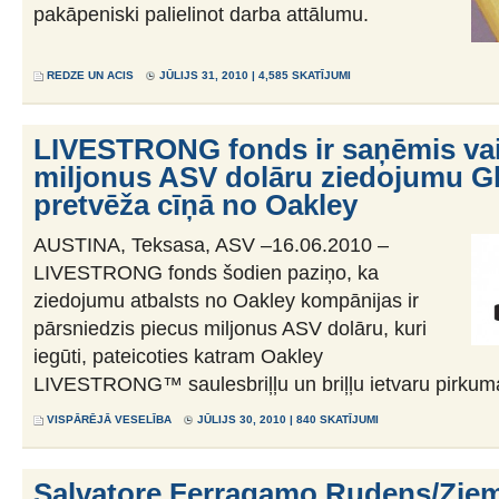
pakāpeniski palielinot darba attālumu.
REDZE UN ACIS
JŪLIJS 31, 2010 | 4,585 SKATĪJUMI
LIVESTRONG fonds ir saņēmis vai
miljonus ASV dolāru ziedojumu Gl
pretvēža cīņā no Oakley
AUSTINA, Teksasa, ASV –16.06.2010 –
LIVESTRONG fonds šodien paziņo, ka
ziedojumu atbalsts no Oakley kompānijas ir
pārsniedzis piecus miljonus ASV dolāru, kuri
iegūti, pateicoties katram Oakley
LIVESTRONG™ saulesbriļļu un briļļu ietvaru pirkum
VISPĀRĒJĀ VESELĪBA
JŪLIJS 30, 2010 | 840 SKATĪJUMI
Salvatore Ferragamo Rudens/Zie