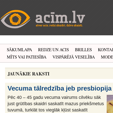
SĀKUMLAPA
REDZE UN ACIS
BRILLES
KONTA
MĪTS VAI PATIESĪBA
VISPĀRĒJĀ VESELĪBA
MOD
JAUNĀKIE RAKSTI
Vecuma tālredzība jeb presbiopija
Pēc 40 – 45 gadu vecuma vairums cilvēku sāk
just grūtības skaidri saskatīt mazus priekšmetus
tuvumā, turklāt tos vieglāk kļūst saskatīt