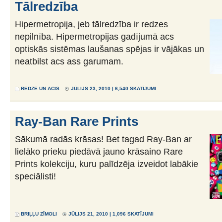
Tālredzība
Hipermetropija, jeb tālredzība ir redzes
nepilnība. Hipermetropijas gadījumā acs
optiskās sistēmas laušanas spējas ir vājākas un
neatbilst acs ass garumam.
REDZE UN ACIS
JŪLIJS 23, 2010 | 6,540 SKATĪJUMI
Ray-Ban Rare Prints
Sākumā radās krāsas! Bet tagad Ray-Ban ar
lielāko prieku piedāvā jauno krāsaino Rare
Prints kolekciju, kuru palīdzēja izveidot labākie
speciālisti!
BRIĻĻU ZĪMOLI
JŪLIJS 21, 2010 | 1,096 SKATĪJUMI