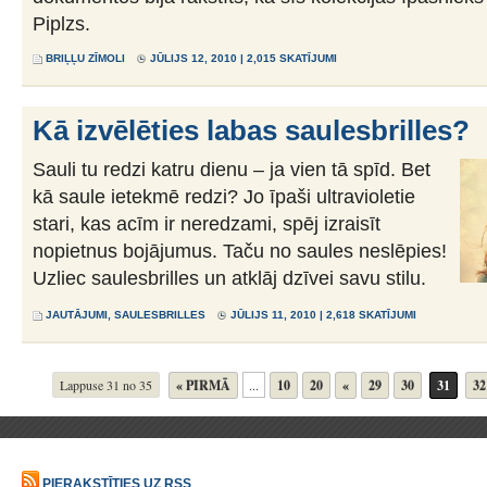
Piplzs.
BRIĻĻU ZĪMOLI
JŪLIJS 12, 2010 | 2,015 SKATĪJUMI
Kā izvēlēties labas saulesbrilles?
Sauli tu redzi katru dienu – ja vien tā spīd. Bet
kā saule ietekmē redzi? Jo īpaši ultravioletie
stari, kas acīm ir neredzami, spēj izraisīt
nopietnus bojājumus. Taču no saules neslēpies!
Uzliec saulesbrilles un atklāj dzīvei savu stilu.
JAUTĀJUMI
,
SAULESBRILLES
JŪLIJS 11, 2010 | 2,618 SKATĪJUMI
Lappuse 31 no 35
« PIRMĀ
...
10
20
«
29
30
31
32
PIERAKSTĪTIES UZ RSS