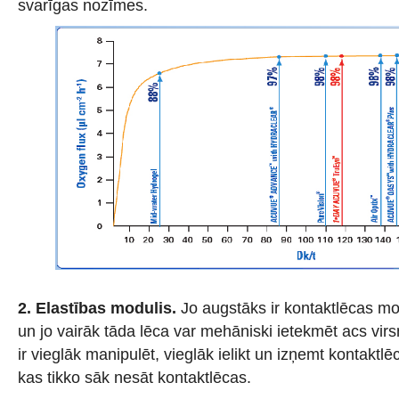
svarīgas nozīmes.
2. Elastības modulis.
Jo augstāks ir kontaktlēcas mod
un jo vairāk tāda lēca var mehāniski ietekmēt acs vir
ir vieglāk manipulēt, vieglāk ielikt un izņemt kontaktlēc
kas tikko sāk nesāt kontaktlēcas.