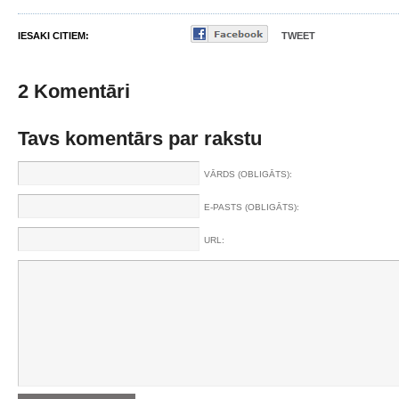
IESAKI CITIEM:
TWEET
2 Komentāri
Tavs komentārs par rakstu
VĀRDS (OBLIGĀTS):
E-PASTS (OBLIGĀTS):
URL: