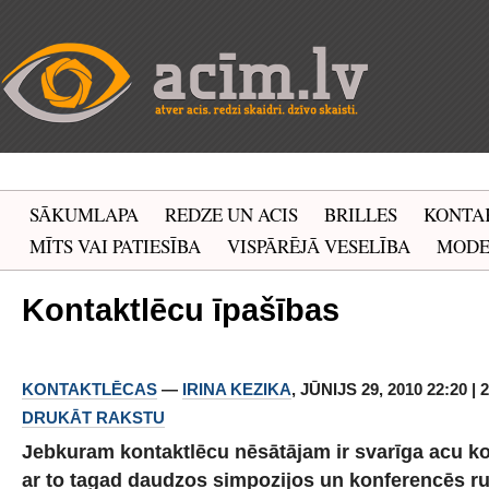
SĀKUMLAPA
REDZE UN ACIS
BRILLES
KONTA
MĪTS VAI PATIESĪBA
VISPĀRĒJĀ VESELĪBA
MOD
Kontaktlēcu īpašības
KONTAKTLĒCAS
—
IRINA KEZIKA
, JŪNIJS 29, 2010 22:20 |
DRUKĀT RAKSTU
Jebkuram kontaktlēcu nēsātājam ir svarīga acu ko
ar to tagad daudzos simpozijos un konferencēs ru