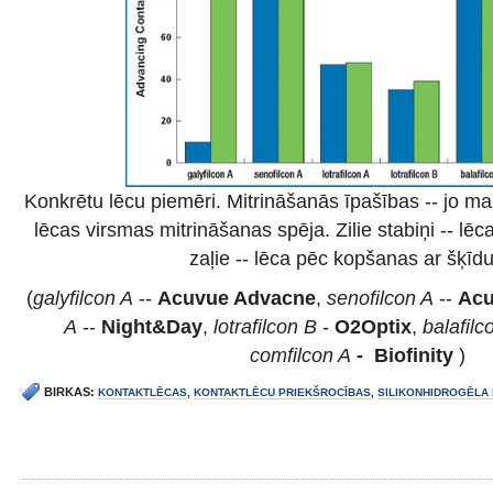
Konkrētu lēcu piemēri. Mitrināšanās īpašības -- jo ma
lēcas virsmas mitrināšanas spēja. Zilie stabiņi -- lē
zaļie -- lēca pēc kopšanas ar šķīd
(
galyfilcon A
--
Acuvue Advacne
,
senofilcon A
--
Acu
A
--
Night&Day
,
lotrafilcon B
-
O2Optix
,
balafilc
comfilcon A
- Biofinity
)
BIRKAS:
KONTAKTLĒCAS
,
KONTAKTLĒCU PRIEKŠROCĪBAS
,
SILIKONHIDROGĒLA