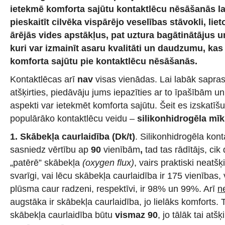
ietekmē komforta sajūtu kontaktlēcu nēsāšanās lai
pieskaitīt cilvēka vispārējo veselības stāvokli, li
ārējās vides apstākļus, pat uztura bagātinātājus 
kuri var izmainīt asaru kvalitāti un daudzumu, ka
komforta sajūtu pie kontaktlēcu nēsāšanās.
Kontaktlēcas arī
nav
visas vienādas. Lai labāk sapras
atšķirties, piedāvāju jums iepazīties ar to īpašībām u
aspekti var ietekmēt komforta sajūtu. Šeit es izskatīš
populārāko kontaktlēcu veidu –
silikonhidrogēla mīk
1. Skābekļa caurlaidība (Dk/t)
.
Silikonhidrogēla kont
sasniedz vērtību ap
90
vienībām
,
tad tas rādītājs, ci
„patērē” skābekļa
(oxygen flux)
, vairs praktiski neatšķ
svarīgi, vai lēcu skābekļa caurlaidība ir 175 vienības,
plūsma caur radzeni, respektīvi, ir 98% un 99%. Arī
n
augstāka ir skābekļa caurlaidība, jo lielāks komforts. Tā
skābekļa caurlaidība būtu
vismaz 90
, jo tālāk tai atšķ