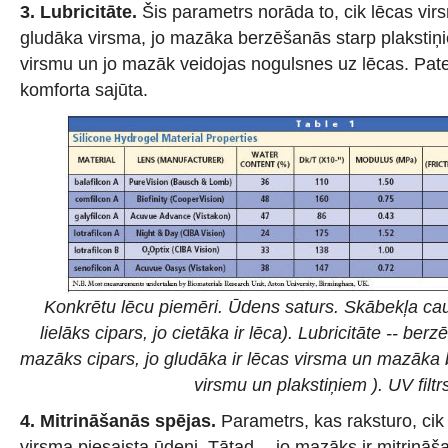
3. Lubricitāte.
Šis parametrs norāda to, cik lēcas virs
gludāka virsma, jo mazāka berzēšanās
starp plaksti
virsmu un jo mazāk veidojas nogulsnes uz lēcas. Patei
komforta sajūta.
Konkrētu lēcu piemēri. Ūdens saturs. Skābekļa caur
lielāks cipars, jo cietāka ir lēca). Lubricitāte -- ber
mazāks cipars, jo gludāka ir lēcas virsma un mazāka
virsmu un plakstiņiem ). UV filtr
4. Mitrināšanās spējas.
Parametrs, kas raksturo, ci
virsma piesaista ūdeni. Tātad -- jo mazāks ir mitrināš